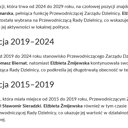
cji, która trwa od 2024 do 2029 roku, na czołowej pozycji znajdu
marska
, pełniąca funkcję Przewodniczącej Zarządu Dzielnicy.
El
ostała wybrana na Przewodniczącą Rady Dzielnicy, co wskazuje
jej aktywności w lokalnej polityce.
cja 2019–2024
d 2019 do 2024 roku stanowisko Przewodniczącego Zarządu Dz
omasz Biernat
, natomiast
Elżbieta Żmijewska
kontynuowała swoj
ąca Rady Dzielnicy, co podkreśla jej długotrwałą obecność w tej 
cja 2015–2019
i, która miała miejsce od 2015 do 2019 roku, Przewodniczącym
ył
Sławomir Sieradzki
.
Elżbieta Żmijewska
również w tym czasie
ewodniczącej Rady Dzielnicy, co ukazuje jej wartość w działalnoś
ej.