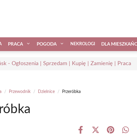
A
PRACA
POGODA
NEKROLOGI
DLA MIESZKAŃ
sk - Ogłoszenia | Sprzedam | Kupię | Zamienię | Praca
a
/
Przewodnik
/
Dzielnice
/
Przeróbka
róbka
Share
Share
Share
Shar
on
on
on
on