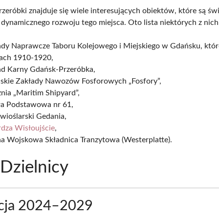
rzeróbki znajduje się wiele interesujących obiektów, które są 
z dynamicznego rozwoju tego miejsca. Oto lista niektórych z nich
ady Naprawcze Taboru Kolejowego i Miejskiego w Gdańsku, któ
tach 1910-1920,
ad Karny Gdańsk-Przeróbka,
skie Zakłady Nawozów Fosforowych „Fosfory”,
nia „Maritim Shipyard”,
ła Podstawowa nr 61,
wioślarski Gedania,
rdza Wisłoujście
,
a Wojskowa Składnica Tranzytowa (Westerplatte).
Dzielnicy
cja 2024–2029