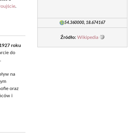
oujście
.
54.360000, 18.674167
Źródło:
Wikipedia
1927 roku
rcie do
.
wpływ na
tym
ofie oraz
ńców i