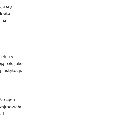
je się
żbieta
 na
ielnicy
ą rolę jako
instytucji.
 Zarządu
 zajmowała
ci