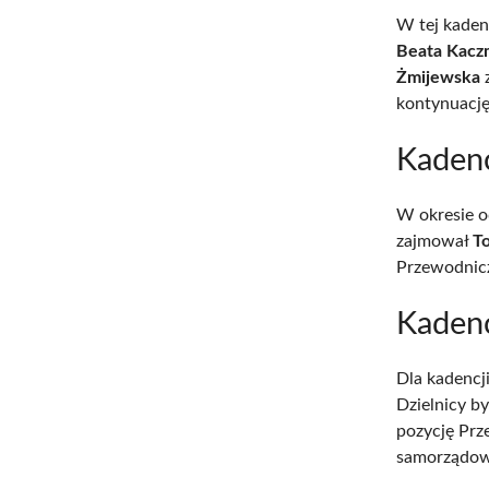
W tej kaden
Beata Kacz
Żmijewska
z
kontynuację 
Kaden
W okresie o
zajmował
T
Przewodnicz
Kaden
Dla kadencj
Dzielnicy b
pozycję Prz
samorządow