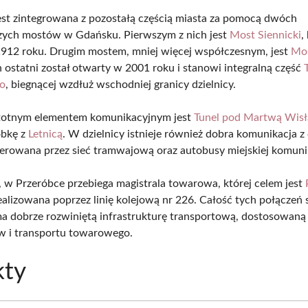
est zintegrowana z pozostałą częścią miasta za pomocą dwóch
zych mostów w Gdańsku. Pierwszym z nich jest
Most Siennicki
,
912 roku. Drugim mostem, mniej więcej współczesnym, jest
Mos
n ostatni został otwarty w 2001 roku i stanowi integralną część
go
, biegnącej wzdłuż wschodniej granicy dzielnicy.
stotnym elementem komunikacyjnym jest
Tunel pod Martwą Wisł
óbkę z
Letnicą
. W dzielnicy istnieje również dobra komunikacja 
erowana przez sieć tramwajową oraz autobusy miejskiej komunik
w Przeróbce przebiega magistrala towarowa, której celem jest
realizowana poprzez linię kolejową nr 226. Całość tych połączeń 
a dobrze rozwiniętą infrastrukturę transportową, dostosowaną
w i transportu towarowego.
kty