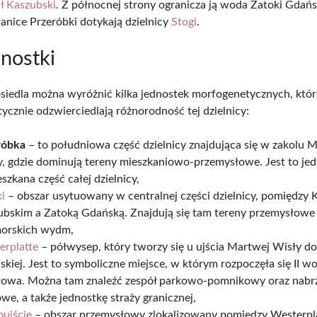
ł Kaszubski
. Z północnej strony ogranicza ją woda Zatoki Gdańs
anice Przeróbki dotykają dzielnicy
Stogi
.
nostki
osiedla można wyróżnić kilka jednostek morfogenetycznych, któr
ycznie odzwierciedlają różnorodność tej dzielnicy:
róbka
– to południowa część dzielnicy znajdująca się w zakolu 
y, gdzie dominują tereny mieszkaniowo-przemysłowe. Jest to je
szkana część całej dzielnicy,
i
– obszar usytuowany w centralnej części dzielnicy, pomiędzy
ubskim a Zatoką Gdańską. Znajdują się tam tereny przemysłowe
orskich wydm,
erplatte
– półwysep, który tworzy się u ujścia Martwej Wisły do
kiej. Jest to symboliczne miejsce, w którym rozpoczęła się II w
towa. Można tam znaleźć zespół parkowo-pomnikowy oraz nabr
we, a także jednostkę straży granicznej,
oujście
– obszar przemysłowy zlokalizowany pomiędzy Westerpla