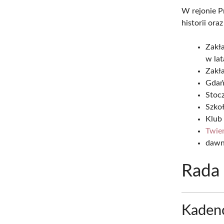
W rejonie P
historii ora
Zakł
w la
Zakł
Gdań
Stocz
Szko
Klub 
Twie
dawn
Rada 
Kaden