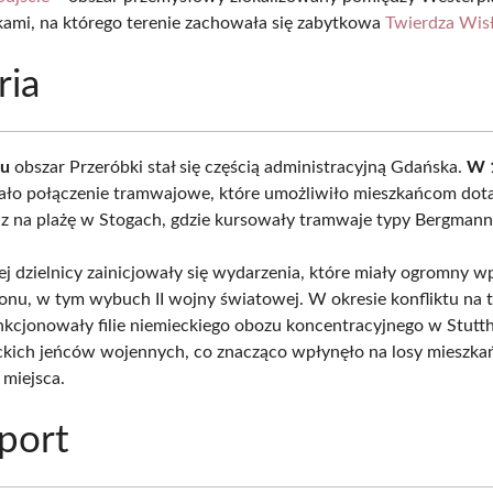
kami, na którego terenie zachowała się zabytkowa
Twierdza Wisł
ria
ku
obszar Przeróbki stał się częścią administracyjną Gdańska.
W 
kało połączenie tramwajowe, które umożliwiło mieszkańcom dota
z na plażę w Stogach, gdzie kursowały tramwaje typy Bergmann
tej dzielnicy zainicjowały się wydarzenia, które miały ogromny 
gionu, w tym wybuch II wojny światowej. W okresie konfliktu na 
nkcjonowały filie niemieckiego obozu koncentracyjnego w Stutth
ckich jeńców wojennych, co znacząco wpłynęło na losy mieszka
o miejsca.
port