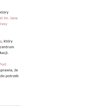
 który
t im. Jana
Trasy
ą
, który
z centrum
acji.
Port
sprawia, że
 do potrzeb