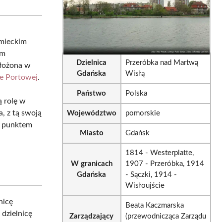
sApp
LinkedIn
Email
emieckim
ym
Dzielnica
Przeróbka nad Martwą
ołożona w
Gdańska
Wisłą
e Portowej
.
Państwo
Polska
ą rolę w
, z tą swoją
Województwo
pomorskie
m punktem
Miasto
Gdańsk
1814 - Westerplatte,
W granicach
1907 - Przeróbka, 1914
Gdańska
- Sączki, 1914 -
Wisłoujście
nicę
Beata Kaczmarska
 dzielnicę
Zarządzający
(przewodnicząca Zarządu