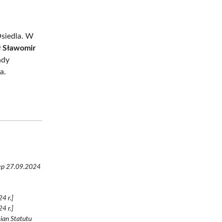
Osiedla. W
ł
Sławomir
ady
a.
tęp 27.09.2024
4 r.]
4 r.]
ian Statutu