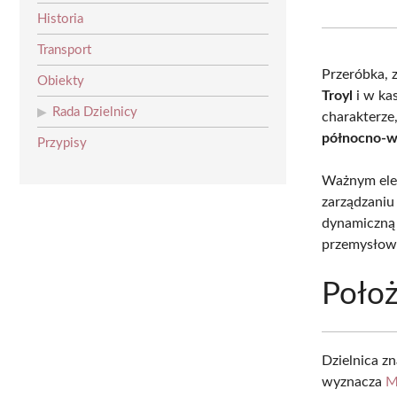
Historia
Transport
Przeróbka, 
Obiekty
Troyl
i w ka
Rada Dzielnicy
charakterze
północno-w
Przypisy
Ważnym elem
zarządzaniu
dynamiczną 
przemysłow
Położ
Dzielnica z
wyznacza
M