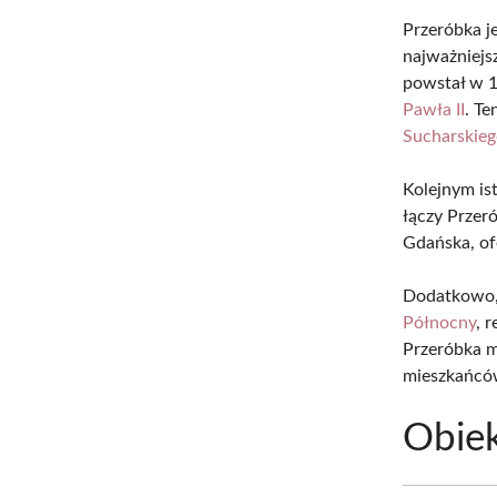
Przeróbka j
najważniejs
powstał w 1
Pawła II
. Te
Sucharskie
Kolejnym i
łączy Przer
Gdańska, of
Dodatkowo, 
Północny
, 
Przeróbka m
mieszkańcó
Obie