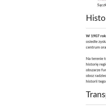
Sącz
Histo
W 1907 ro
osiedle zys
centrum ora
Na terenie 
historię re
obszarze fu
oboz radzie
historii teg
Trans