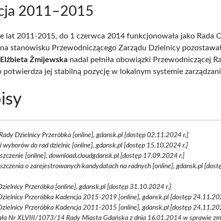
cja 2011–2015
e lat 2011-2015, do 1 czerwca 2014 funkcjonowała jako Rada 
 na stanowisku Przewodniczącego Zarządu Dzielnicy pozostawa
a
Elżbieta Żmijewska
nadal pełniła obowiązki Przewodniczącej R
o potwierdza jej stabilną pozycję w lokalnym systemie zarządzani
isy
Rady Dzielnicy Przeróbka [online], gdansk.pl [dostęp 02.11.2024 r.]
 wyborów do rad dzielnic [online], gdansk.pl [dostęp 15.10.2024 r.]
zczenie [online], download.cloudgdansk.pl [dostęp 17.09.2024 r.]
zczenia o zarejestrowanych kandydatach na radnych [online], gdansk.pl [dos
zielnicy Przeróbka [online], gdansk.pl [dostęp 31.10.2024 r.]
zielnicy Przeróbka Kadencja 2015-2019 [online], gdansk.pl [dostęp 24.11.202
zielnicy Przeróbka Kadencja 2011-2015 [online], gdansk.pl [dostęp 24.11.202
ła Nr XLVIII/1073/14 Rady Miasta Gdańska z dnia 16.01.2014 w sprawie zm