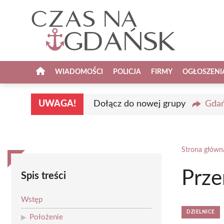
Przejdź
do
treści
WIADOMOŚCI
POLICJA
FIRMY
OGŁOSZENI
UWAGA!
Dołącz do nowej grupy
Gdań
Strona główn
Prze
Spis treści
Wstęp
DZIELNICE
Położenie