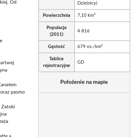
kiej. Od
Dzielnicy)
Powierzchnia
7,10 km²
Populacja
4 816
(2011)
e
Gęstość
679 os./km²
Tablice
GD
Martwej
rejestracyjne
dyna
Położenie na mapie
 Kanałem
 oraz pasmo
 Zatoki
ojna
zeża
tte a