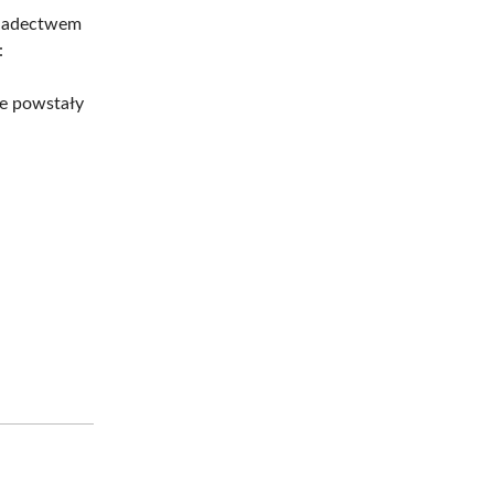
świadectwem
:
re powstały