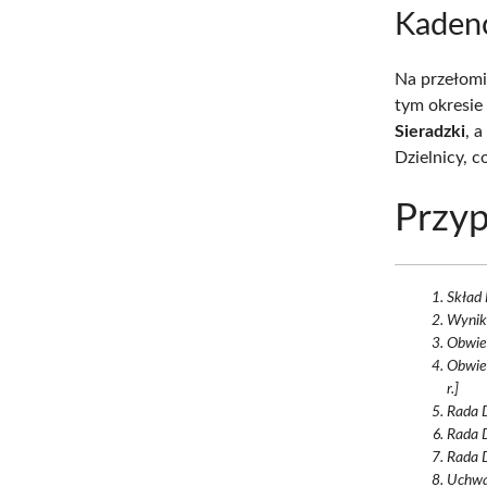
Kaden
Na przełomi
tym okresie
Sieradzki
, 
Dzielnicy, c
Przyp
Skład 
Wyniki
Obwies
Obwies
r.]
Rada D
Rada D
Rada D
Uchwa