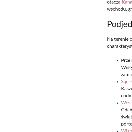
otacza
Kana
wschodu, gr
Podjed
Na terenie 
charakteryst
Prze
Wisł
zamie
Sączk
Kasz
nadm
West
Gdańs
świa
porto
Wisł