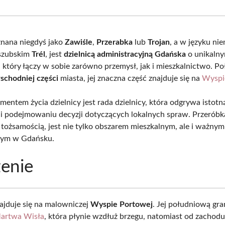
Facebook
X
Pinterest
What
(Twitter)
znana niegdyś jako
Zawiśle
,
Przerabka
lub
Trojan
, a w języku ni
szubskim
Trél
, jest
dzielnicą administracyjną Gdańska
o unikaln
, który łączy w sobie zarówno przemysł, jak i mieszkalnictwo. P
schodniej części
miasta, jej znaczna część znajduje się na
Wyspi
entem życia dzielnicy jest rada dzielnicy, która odgrywa istotn
 i podejmowaniu decyzji dotyczących lokalnych spraw. Przeróbka
tożsamością, jest nie tylko obszarem mieszkalnym, ale i ważny
ym w Gdańsku.
enie
najduje się na malowniczej
Wyspie Portowej
. Jej południową gra
artwa Wisła
, która płynie wzdłuż brzegu, natomiast od zachodu