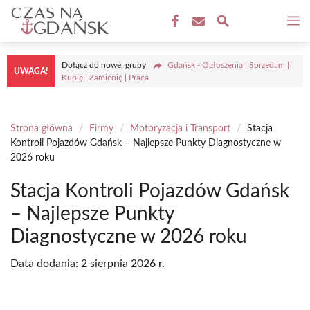
Przejdź
M
do
treści
Dołącz do nowej grupy
Gdańsk - Ogłoszenia | Sprzedam |
UWAGA!
Kupię | Zamienię | Praca
Strona główna
/
Firmy
/
Motoryzacja i Transport
/
Stacja
Kontroli Pojazdów Gdańsk – Najlepsze Punkty Diagnostyczne w
2026 roku
Stacja Kontroli Pojazdów Gdańsk
– Najlepsze Punkty
Diagnostyczne w 2026 roku
Data dodania:
2 sierpnia 2026 r.