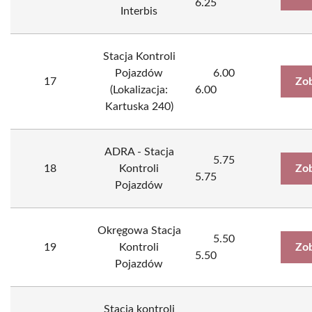
6.25
Interbis
Stacja Kontroli
Pojazdów
6.00
17
Zob
(Lokalizacja:
6.00
Kartuska 240)
ADRA - Stacja
5.75
18
Kontroli
Zob
5.75
Pojazdów
Okręgowa Stacja
5.50
19
Kontroli
Zob
5.50
Pojazdów
Stacja kontroli