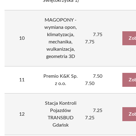
Świętokrzyska 1)
MAGOPONY -
wymiana opon,
klimatyzacja,
7.75
10
Zob
mechanika,
7.75
wulkanizacja,
geometria 3D
Premio K&K Sp.
7.50
11
Zob
z o.o.
7.50
Stacja Kontroli
Pojazdów
7.25
12
Zob
TRANSBUD
7.25
Gdańsk