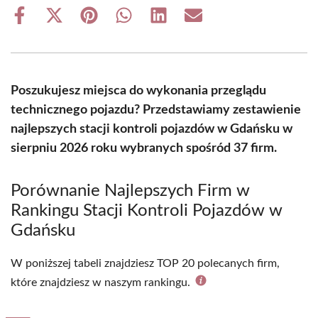
Share
Share
Share
Share
Share
Share
on
on
on
on
on
on
Facebook
X
Pinterest
WhatsApp
LinkedIn
Email
(Twitter)
Poszukujesz miejsca do wykonania przeglądu
technicznego pojazdu? Przedstawiamy zestawienie
najlepszych stacji kontroli pojazdów w Gdańsku w
sierpniu 2026 roku wybranych spośród 37 firm.
Porównanie Najlepszych Firm w
Rankingu Stacji Kontroli Pojazdów w
Gdańsku
W poniższej tabeli znajdziesz TOP 20 polecanych firm,
które znajdziesz w naszym rankingu.