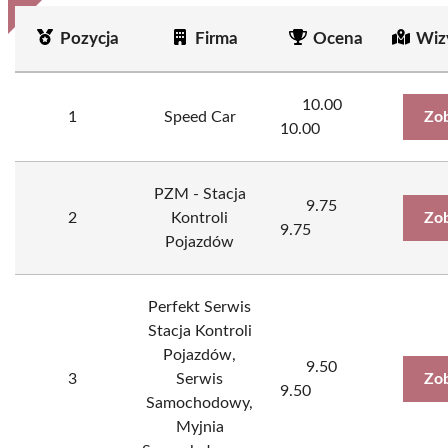
Pozycja
Firma
Ocena
Wiz
10.00
1
Speed Car
Zob
10.00
PZM - Stacja
9.75
2
Kontroli
Zob
9.75
Pojazdów
Perfekt Serwis
Stacja Kontroli
Pojazdów,
9.50
3
Serwis
Zob
9.50
Samochodowy,
Myjnia