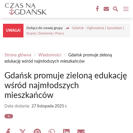
Przejdź
M
do
treści
Dołącz do nowej grupy
Gdańsk - Ogłoszenia | Sprzedam |
UWAGA!
Kupię | Zamienię | Praca
Strona główna
/
Wiadomości
/
Gdańsk promuje zieloną
edukację wśród najmłodszych mieszkańców
Gdańsk promuje zieloną edukację
wśród najmłodszych
mieszkańców
Data dodania:
27 listopada 2025 r.