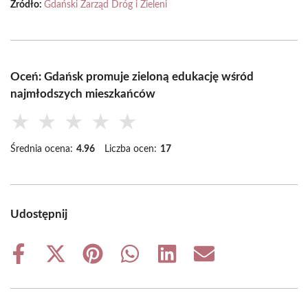
Źródło:
Gdański Zarząd Dróg i Zieleni
Oceń: Gdańsk promuje zieloną edukację wśród
najmłodszych mieszkańców
★
★
★
★
★
Średnia ocena:
4.96
Liczba ocen:
17
Udostępnij
Share
Share
Share
Share
Share
Share
on
on
on
on
on
on
Facebook
X
Pinterest
WhatsApp
LinkedIn
Email
(Twitter)