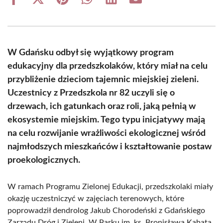
Share
Share
Share
Share
Share
Share
on
on
on
on
on
on
Facebook
X
Pinterest
WhatsApp
LinkedIn
Email
(Twitter)
W Gdańsku odbył się wyjątkowy program
edukacyjny dla przedszkolaków, który miał na celu
przybliżenie dzieciom tajemnic miejskiej zieleni.
Uczestnicy z Przedszkola nr 82 uczyli się o
drzewach, ich gatunkach oraz roli, jaką pełnią w
ekosystemie miejskim. Tego typu inicjatywy mają
na celu rozwijanie wrażliwości ekologicznej wśród
najmłodszych mieszkańców i kształtowanie postaw
proekologicznych.
W ramach Programu Zielonej Edukacji, przedszkolaki miały
okazję uczestniczyć w zajęciach terenowych, które
poprowadził dendrolog Jakub Chorodeński z Gdańskiego
Zarządu Dróg i Zieleni. W Parku im. ks. Bronisława Kabata