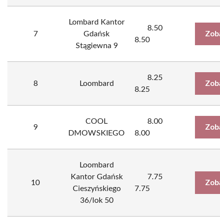
Lombard Kantor
8.50
7
Gdańsk
Zob
8.50
Stągiewna 9
8.25
8
Loombard
Zob
8.25
COOL
8.00
9
Zob
DMOWSKIEGO
8.00
Loombard
Kantor Gdańsk
7.75
10
Zob
Cieszyńskiego
7.75
36/lok 50