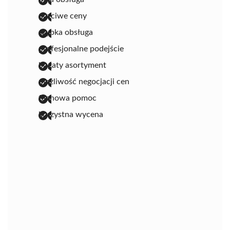
uczciwe ceny
szybka obsługa
profesjonalne podejście
bogaty asortyment
możliwość negocjacji cen
fachowa pomoc
korzystna wycena