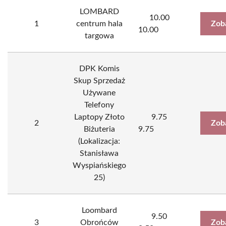
LOMBARD
10.00
1
centrum hala
Zob
10.00
targowa
DPK Komis
Skup Sprzedaż
Używane
Telefony
Laptopy Złoto
9.75
2
Zob
Biżuteria
9.75
(Lokalizacja:
Stanisława
Wyspiańskiego
25)
Loombard
9.50
3
Obrońców
Zob