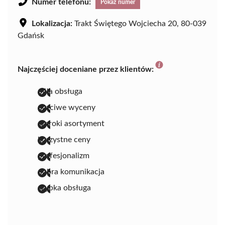
Numer telefonu:
Pokaż numer
Lokalizacja:
Trakt Świętego Wojciecha 20, 80-039
Gdańsk
Najczęściej doceniane przez klientów:
miła obsługa
uczciwe wyceny
szeroki asortyment
korzystne ceny
profesjonalizm
dobra komunikacja
szybka obsługa