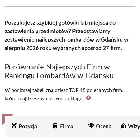
Facebook
X
Pinterest
WhatsApp
LinkedIn
Email
(Twitter)
Poszukujesz szybkiej gotówki lub miejsca do
zastawienia przedmiotów? Przedstawiamy
zestawienie najlepszych lombardów w Gdańsku w
sierpniu 2026 roku wybranych spośród 27 firm.
Porównanie Najlepszych Firm w
Rankingu Lombardów w Gdańsku
W poniższej tabeli znajdziesz TOP 15 polecanych firm,
które znajdziesz w naszym rankingu.
Pozycja
Firma
Ocena
Wizy