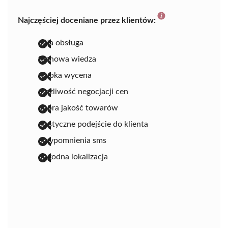
Najczęściej doceniane przez klientów:
miła obsługa
fachowa wiedza
szybka wycena
możliwość negocjacji cen
dobra jakość towarów
elastyczne podejście do klienta
przypomnienia sms
dogodna lokalizacja