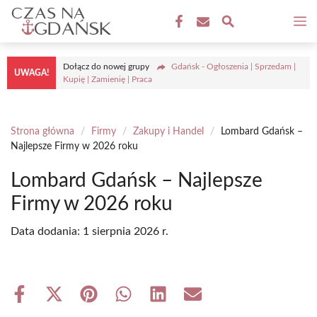
Przejdź
M
do
treści
Dołącz do nowej grupy
Gdańsk - Ogłoszenia | Sprzedam |
UWAGA!
Kupię | Zamienię | Praca
Strona główna
/
Firmy
/
Zakupy i Handel
/
Lombard Gdańsk –
Najlepsze Firmy w 2026 roku
Lombard Gdańsk – Najlepsze
Firmy w 2026 roku
Data dodania:
1 sierpnia 2026 r.
Share
Share
Share
Share
Share
Share
on
on
on
on
on
on