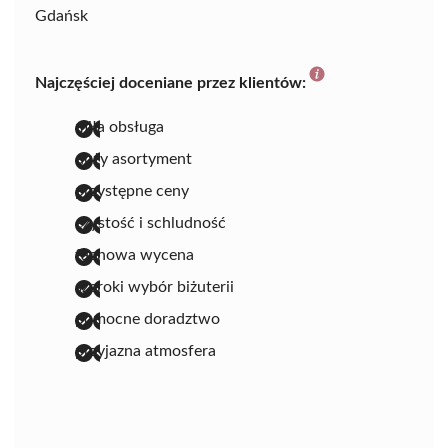
Gdańsk
Najczęściej doceniane przez klientów:
miła obsługa
duży asortyment
przystępne ceny
czystość i schludność
fachowa wycena
szeroki wybór biżuterii
pomocne doradztwo
przyjazna atmosfera