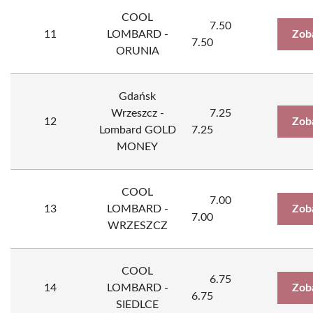
COOL
7.50
11
LOMBARD -
Zob
7.50
ORUNIA
Gdańsk
Wrzeszcz -
7.25
12
Zob
Lombard GOLD
7.25
MONEY
COOL
7.00
13
LOMBARD -
Zob
7.00
WRZESZCZ
COOL
6.75
14
LOMBARD -
Zob
6.75
SIEDLCE