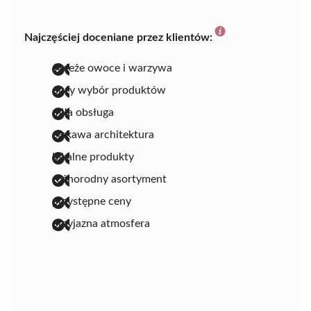
Najczęściej doceniane przez klientów:
świeże owoce i warzywa
duży wybór produktów
miła obsługa
ciekawa architektura
lokalne produkty
różnorodny asortyment
przystępne ceny
przyjazna atmosfera