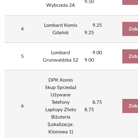
9.50
Wybrzeża 2A
Lombard Komis
9.25
4
Zob
Gdańsk
9.25
Lombard
9.00
5
Zob
Grunwaldzka 52
9.00
DPK Komis
Skup Sprzedaż
Używane
Telefony
8.75
6
Zob
Laptopy Złoto
8.75
Biżuteria
(Lokalizacja:
Klonowa 1)