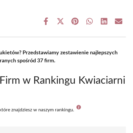
Share
Share
Share
Share
Share
Share
on
on
on
on
on
on
Facebook
X
Pinterest
WhatsApp
LinkedIn
Email
(Twitter)
ukietów? Przedstawiamy zestawienie najlepszych
ranych spośród 37 firm.
Firm w Rankingu Kwiaciarni
 które znajdziesz w naszym rankingu.