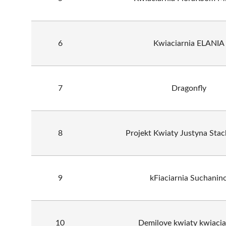
6
Kwiaciarnia ELANIA
7
Dragonfly
8
Projekt Kwiaty Justyna Sta
9
kFiaciarnia Suchanin
10
Demilove kwiaty kwiacia