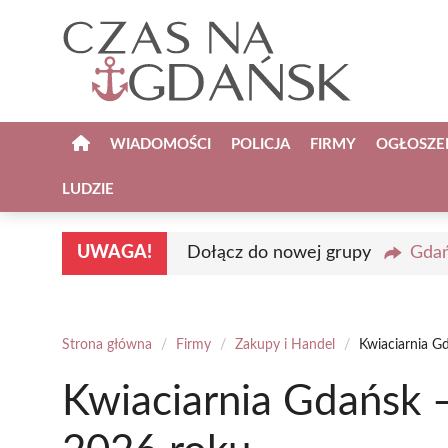
Przejdź
do
treści
WIADOMOŚCI
POLICJA
FIRMY
OGŁOSZE
LUDZIE
UWAGA!
Dołącz do nowej grupy
Gdań
Strona główna
/
Firmy
/
Zakupy i Handel
/
Kwiaciarnia G
Kwiaciarnia Gdańsk 