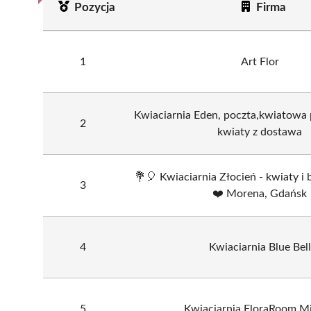
Pozycja
Firma
1
Art Flor
Kwiaciarnia Eden, poczta,kwiatowa 
2
kwiaty z dostawa
💐🎈 Kwiaciarnia Złocień - kwiaty i
3
❤️ Morena, Gdańsk
4
Kwiaciarnia Blue Bell
5
Kwiaciarnia FloraRoom M