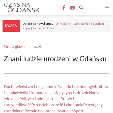
Przejdź
M
do
treści
Dołącz do nowej grupy
Gdańsk - Ogłoszenia | Sprzedam |
UWAGA!
Kupię | Zamienię | Praca
Strona główna
/
Ludzie
Znani ludzie urodzeni w Gdańsku
Duchowieństwo i religia
Inne
Inżynieria i technologie
Kultura
i sztuka
Media i komunikacja
Medycyna i zdrowie
Nauka i
edukacja
Polityka i administracja
Prawo i
sprawiedliwość
Przedsiębiorczość i ekonomia
Przestępcy i
zbrodniarze
Rzemiosło i prace manualne
Sport i