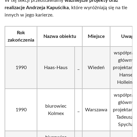
W tej sekcji przedstawiamy
ważniejsze projekty oraz
realizacje Andrzeja Kapuścika
, które wyróżniają się na tle
innych w jego karierze.
Rok
Nazwa obiektu
Miejsce
Uwagi
zakończenia
współprac
główny
1990
Haas-Haus
_
Wiedeń
projektant
Hansem
Holleine
współprac
główny
biurowiec
1990
_
Warszawa
projektant
Kolmex
Tadeusze
Spychał