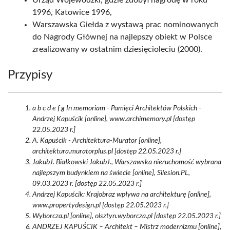
Urząd Wojewódzki, gdzie zdobył nagrodę w roku
1996, Katowice 1996,
Warszawska Giełda z wystawą prac nominowanych
do Nagrody Głównej na najlepszy obiekt w Polsce
zrealizowany w ostatnim dziesięcioleciu (2000).
Przypisy
a b c d e f g In memoriam - Pamięci Architektów Polskich -
Andrzej Kapuścik [online], www.archimemory.pl [dostęp
22.05.2023 r.]
A. Kapuścik - Architektura-Murator [online],
architektura.muratorplus.pl [dostęp 22.05.2023 r.]
JakubJ. Białkowski JakubJ., Warszawska nieruchomość wybrana
najlepszym budynkiem na świecie [online], Silesion.PL,
09.03.2023 r. [dostęp 22.05.2023 r.]
Andrzej Kapuścik: Krajobraz wpływa na architekturę [online],
www.propertydesign.pl [dostęp 22.05.2023 r.]
Wyborcza.pl [online], olsztyn.wyborcza.pl [dostęp 22.05.2023 r.]
ANDRZEJ KAPUŚCIK – Architekt – Mistrz modernizmu [online],