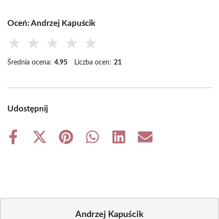
Oceń: Andrzej Kapuścik
★
★
★
★
★
Średnia ocena:
4.95
Liczba ocen:
21
Udostępnij
Share
Share
Share
Share
Share
Share
on
on
on
on
on
on
Facebook
X
Pinterest
WhatsApp
LinkedIn
Email
(Twitter)
Andrzej Kapuścik