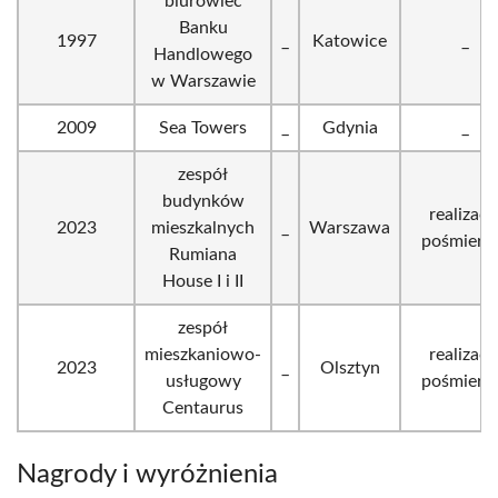
biurowiec
Banku
1997
_
Katowice
_
Handlowego
w Warszawie
2009
Sea Towers
_
Gdynia
_
zespół
budynków
realizacj
2023
mieszkalnych
_
Warszawa
pośmiert
Rumiana
House I i II
zespół
mieszkaniowo-
realizacj
2023
_
Olsztyn
usługowy
pośmiert
Centaurus
Nagrody i wyróżnienia