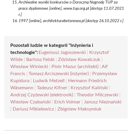
Archiwalne wyniki konkursów o Doroczną Nagrodę TUP za
prace dyplomowe [online], www.tup.org.pl [dostęp 11.07.2021
r.]
1997 [online], architekturabetonowa.pl [dostęp 26.10.2022 r.]
Pozostali ludzie w kategorii "Inżynieria i
technologie":
Eugeniusz Jagoszewski
|
Krzysztof
Wilde
|
Bartosz Felski
|
Zdzisław Kowalczuk
|
Wiesław Winiecki
|
Piotr Mazur (architekt)
|
Alf
Francis
|
Tomasz Arciszewski (inżynier)
|
Przemysław
Kupidura
|
Ludwik Metzell
|
Hermann Friedrich
Wäsemann
|
Tadeusz Kifner
|
Krzysztof Kaliński
|
Andrzej Czyżewski (elektronik)
|
Theodor Milczewski
|
Wiesław Czabański
|
Erich Volmar
|
Janusz Nieznański
|
Dariusz Mikielewicz
|
Zbigniew Maksymiuk