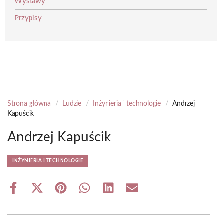
Wystawy
Przypisy
Strona główna
/
Ludzie
/
Inżynieria i technologie
/
Andrzej
Kapuścik
Andrzej Kapuścik
INŻYNIERIA I TECHNOLOGIE
Share
Share
Share
Share
Share
Share
on
on
on
on
on
on
Facebook
X
Pinterest
WhatsApp
LinkedIn
Email
(Twitter)