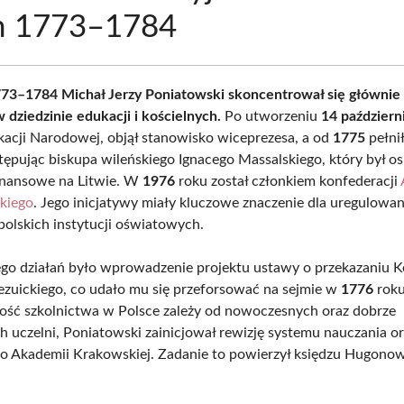
ch 1773–1784
73–1784 Michał Jerzy Poniatowski skoncentrował się głównie
 dziedzinie edukacji i kościelnych.
Po utworzeniu
14 październ
kacji Narodowej, objął stanowisko wiceprezesa, a od
1775
pełnił
stępując biskupa wileńskiego Ignacego Massalskiego, który był o
inansowe na Litwie. W
1976
roku został członkiem konfederacji
kiego
. Jego inicjatywy miały kluczowe znaczenie dla uregulowan
polskich instytucji oświatowych.
go działań było wprowadzenie projektu ustawy o przekazaniu K
ezuickiego, co udało mu się przeforsować na sejmie w
1776
roku
akość szkolnictwa w Polsce zależy od nowoczesnych oraz dobrze
h uczelni, Poniatowski zainicjował rewizję systemu nauczania o
 Akademii Krakowskiej. Zadanie to powierzył księdzu Hugonow
.