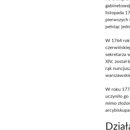
gabinetowej
listopada 1
pierwszych
pełniąc jedn
W 1764 rok
czerwińskie
sekretarza 
XIV, został 
rąk nuncjus
warszawskie
W roku 1775
uczyniło go
mimo złożon
arcybiskupa
Dział