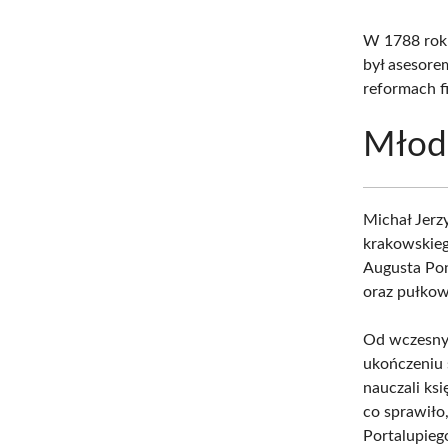
W 1788 roku
był asesore
reformach f
Młodo
Michał Jerz
krakowskie
Augusta Pon
oraz pułkow
Od wczesnyc
ukończeniu 
nauczali ks
co sprawiło
Portalupieg