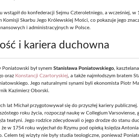
 wstąpił do konfederacji Sejmu Czteroletniego, a wcześniej, w 
m Komisji Skarbu Jego Królewskiej Mości, co pokazuje jego znac
inansowych i administracyjnych w Polsce.
ść i kariera duchowna
y Poniatowski był synem
Stanisława Poniatowskiego
, kasztelan
go oraz
Konstancji Czartoryskiej
, a także najmłodszym bratem S
iatowskiego. Jego naturalnymi synami byli ekonomista Piotr M
nik Kazimierz Oborski.
h lat Michał przygotowywał się do przyszłej kariery publicznej.
szóstego roku życia, rozpoczął naukę w Collegium Varsoviense, 
ięża teatyni. Jego rodzice zdecydowali o jego drodze do stanu d
, że w 1754 roku wyjechał do Rzymu pod opieką księdza Antonia
o. Celem tej wizyty nie były studia teologiczne, ponieważ Ponia