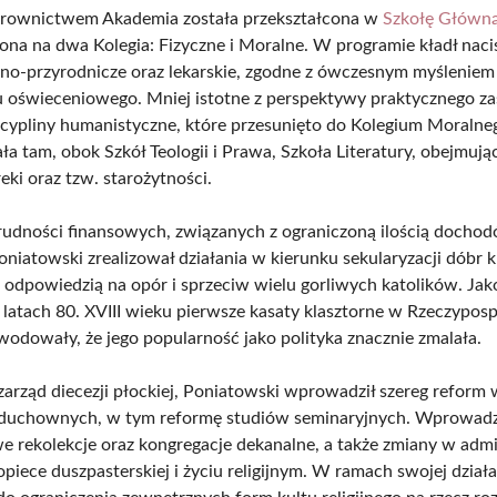
erownictwem Akademia została przekształcona w
Szkołę Główn
lona na dwa Kolegia: Fizyczne i Moralne. W programie kładł naci
o-przyrodnicze oraz lekarskie, zgodne z ówczesnym myśleniem
u oświeceniowego. Mniej istotne z perspektywy praktycznego z
yscypliny humanistyczne, które przesunięto do Kolegium Moraln
ła tam, obok Szkół Teologii i Prawa, Szkoła Literatury, obejmują
greki oraz tzw. starożytności.
rudności finansowych, związanych z ograniczoną ilością docho
oniatowski zrealizował działania w kierunku sekularyzacji dóbr k
o odpowiedzią na opór i sprzeciw wielu gorliwych katolików. Jak
latach 80. XVIII wieku pierwsze kasaty klasztorne w Rzeczypospo
wodowały, że jego popularność jako polityka znacznie zmalała.
zarząd diecezji płockiej, Poniatowski wprowadził szereg reform 
 duchownych, w tym reformę studiów seminaryjnych. Wprowadz
 rekolekcje oraz kongregacje dekanalne, a także zmiany w admin
 opiece duszpasterskiej i życiu religijnym. W ramach swojej dział