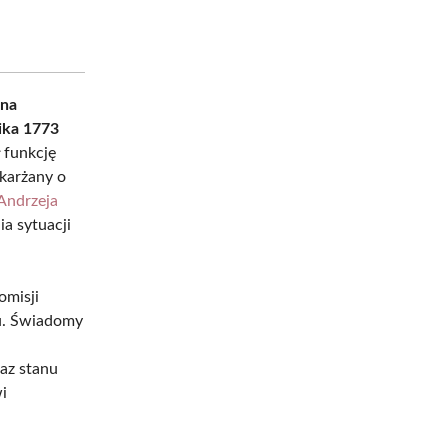
 na
ika 1773
 funkcję
skarżany o
Andrzeja
ia sytuacji
omisji
. Świadomy
raz stanu
i