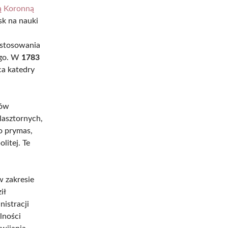
ą Koronną
sk na nauki
astosowania
ego. W
1783
ca katedry
dów
lasztornych,
o prymas,
litej. Te
w zakresie
ił
istracji
alności