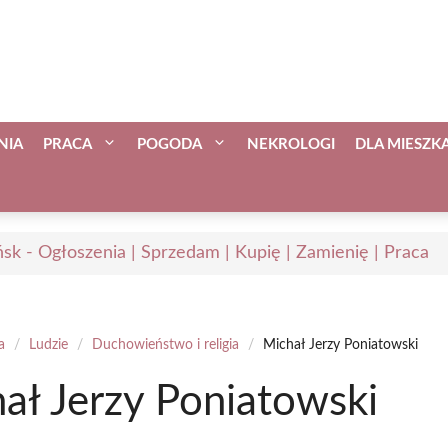
NIA
PRACA
POGODA
NEKROLOGI
DLA MIESZ
sk - Ogłoszenia | Sprzedam | Kupię | Zamienię | Praca
a
/
Ludzie
/
Duchowieństwo i religia
/
Michał Jerzy Poniatowski
ał Jerzy Poniatowski