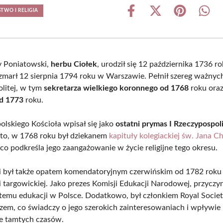
WO I RELIGIA
Share
Share
Share
Shar
on
on
on
on
Facebook
X
Pinterest
What
(Twitter)
y Poniatowski,
herbu Ciołek
, urodził się 12 października 1736 r
zmarł 12 sierpnia 1794 roku w Warszawie. Pełnił szereg ważnych
litej, w tym
sekretarza wielkiego koronnego od 1768
roku ora
od 1773
roku.
olskiego Kościoła wpisał się jako
ostatni prymas I Rzeczypospol
to, w 1768 roku był dziekanem
kapituły kolegiackiej św. Jana Ch
 co podkreśla jego zaangażowanie w życie religijne tego okresu.
 był także opatem komendatoryjnym czerwińskim od 1782 roku 
 targowickiej. Jako prezes Komisji Edukacji Narodowej, przyczyn
temu edukacji w Polsce. Dodatkowo, był członkiem Royal Societ
em, co świadczy o jego szerokich zainteresowaniach i wpływie 
ne tamtych czasów.