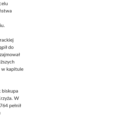
celu
eństwa
iu.
rackiej
ąpił do
 zajmował
niższych
 w kapitule
k biskupa
Krzyża. W
764 pełnił
u