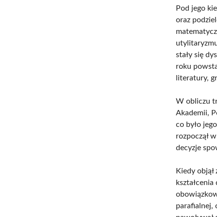
Pod jego ki
oraz podzie
matematyczn
utylitaryzm
stały się d
roku powsta
literatury, 
W obliczu t
Akademii, P
co było jeg
rozpoczął w 
decyzje spo
Kiedy objął 
kształcenia
obowiązkowe
parafialnej,