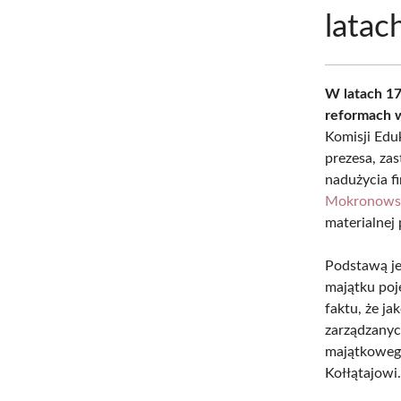
lata
W latach 17
reformach w
Komisji Edu
prezesa, za
nadużycia f
Mokronows
materialnej 
Podstawą je
majątku poj
faktu, że j
zarządzanyc
majątkowego
Kołłątajowi