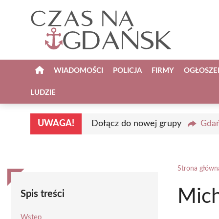
Przejdź
do
treści
WIADOMOŚCI
POLICJA
FIRMY
OGŁOSZE
LUDZIE
UWAGA!
Dołącz do nowej grupy
Gdań
Strona główn
Mich
Spis treści
Wstęp