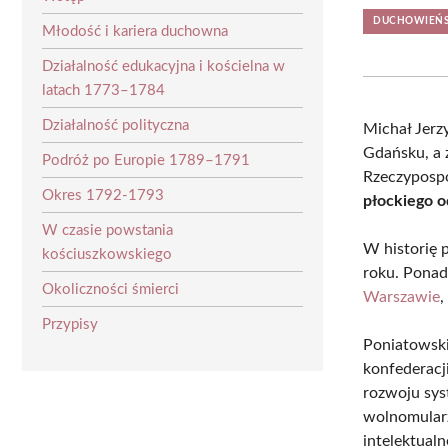
DUCHOWIEŃST
Młodość i kariera duchowna
Działalność edukacyjna i kościelna w
latach 1773–1784
Działalność polityczna
Michał Jerz
Gdańsku, a 
Podróż po Europie 1789–1791
Rzeczypospo
Okres 1792-1793
płockiego 
W czasie powstania
W historię p
kościuszkowskiego
roku. Ponad
Okoliczności śmierci
Warszawie
,
Przypisy
Poniatowski
konfederacji
rozwoju sys
wolnomularz
intelektual