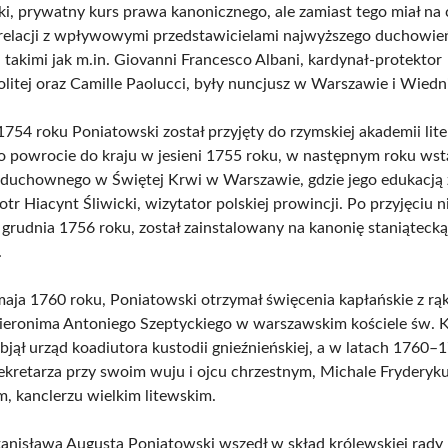
tki, prywatny kurs prawa kanonicznego, ale zamiast tego miał na 
relacji z wpływowymi przedstawicielami najwyższego duchowi
 takimi jak m.in. Giovanni Francesco Albani, kardynał-protektor
litej oraz Camille Paolucci, były nuncjusz w Warszawie i Wiedn
754 roku Poniatowski został przyjęty do rzymskiej akademii lite
Po powrocie do kraju w jesieni 1755 roku, w następnym roku wst
duchownego w Świętej Krwi w Warszawie, gdzie jego edukacją
iotr Hiacynt Śliwicki, wizytator polskiej prowincji. Po przyjęciu 
 grudnia 1756 roku, został zainstalowany na kanonię staniątecką
.
aja 1760 roku, Poniatowski otrzymał święcenia kapłańskie z rą
ieronima Antoniego Szeptyckiego w warszawskim kościele św. 
bjął urząd koadiutora kustodii gnieźnieńskiej, a w latach 1760–1
ekretarza przy swoim wuju i ojcu chrzestnym, Michale Fryderyk
m, kanclerzu wielkim litewskim.
Stanisława Augusta Poniatowski wszedł w skład królewskiej rady