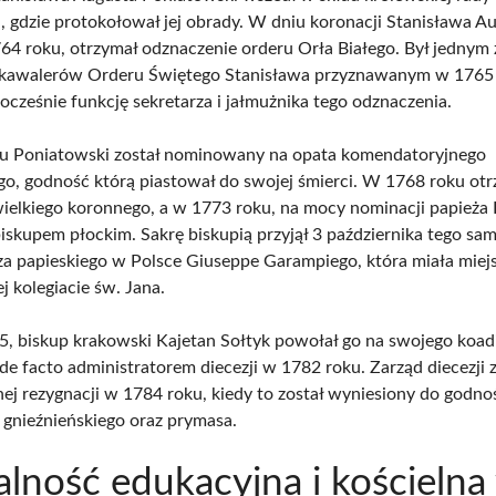
, gdzie protokołował jej obrady. W dniu koronacji Stanisława A
764 roku, otrzymał odznaczenie orderu Orła Białego. Był jednym 
 kawalerów Orderu Świętego Stanisława przyznawanym w 1765 
ocześnie funkcję sekretarza i jałmużnika tego odznaczenia.
u Poniatowski został nominowany na opata komendatoryjnego
go, godność którą piastował do swojej śmierci. W 1768 roku otr
wielkiego koronnego, a w 1773 roku, na mocy nominacji papieża
biskupem płockim. Sakrę biskupią przyjął 3 października tego sa
za papieskiego w Polsce Giuseppe Garampiego, która miała miej
j kolegiacie św. Jana.
, biskup krakowski Kajetan Sołtyk powołał go na swojego koadi
 de facto administratorem diecezji w 1782 roku. Zarząd diecezji
ej rezygnacji w 1784 roku, kiedy to został wyniesiony do godno
 gnieźnieńskiego oraz prymasa.
alność edukacyjna i kościelna