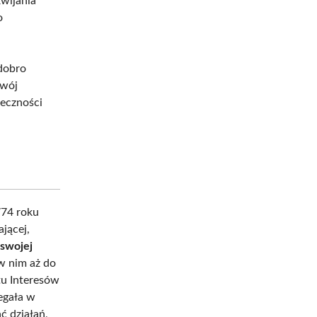
zwijania
o
 dobro
zwój
łeczności
774 roku
jącej,
swojej
 w nim aż do
tu Interesów
legała w
ć działań,