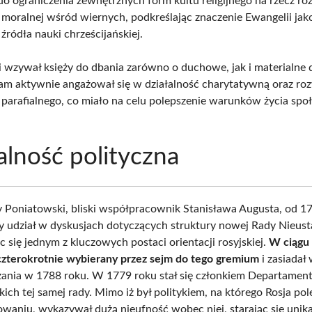
o ograniczenia zewnętrznych form kultu religijnego na rzecz ro
 moralnej wśród wiernych, podkreślając znaczenie Ewangelii jak
źródła nauki chrześcijańskiej.
 wzywał księży do dbania zarówno o duchowe, jak i materialne
am aktywnie angażował się w działalność charytatywną oraz ro
 parafialnego, co miało na celu polepszenie warunków życia spo
alność polityczna
y Poniatowski, bliski współpracownik Stanisława Augusta, od 1
y udział w dyskusjach dotyczących struktury nowej Rady Nieusta
c się jednym z kluczowych postaci orientacji rosyjskiej.
W ciągu 
 czterokrotnie wybierany przez sejm do tego gremium
i zasiadał
zania w 1788 roku. W 1779 roku stał się członkiem Departamen
ich tej samej rady. Mimo iż był politykiem, na którego Rosja po
waniu, wykazywał dużą nieufność wobec niej, starając się unika