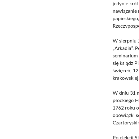
jedynie kró
nawiązanie 
papieskiego,
Rzeczypospo
W sierpniu 1
„Arkadia”. 
seminarium 
się ksiądz P
święceń, 12
krakowskiej
W dniu 31 m
płockiego H
1762 roku o
obowiązki s
Czartoryski
Po elekcji 