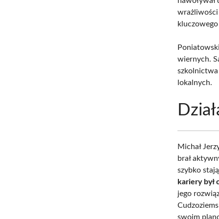
nawoływał d
wrażliwości
kluczowego 
Poniatowski
wiernych. S
szkolnictwa
lokalnych.
Dział
Michał Jerz
brał aktywn
szybko stają
kariery był
jego rozwią
Cudzoziemsk
swoim plano