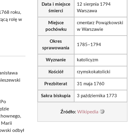
Data i miejsce
12 sierpnia 1794
śmierci
Warszawa
1768 roku,
zącą rolę w
Miejsce
cmentarz Powązkowski
pochówku
w Warszawie
Okres
1785–1794
sprawowania
Wyznanie
katolicyzm
a
Kościół
rzymskokatolicki
tanisława
aleszewski
Prezbiterat
31 maja 1760
Sakra biskupia
3 października 1773
 Po
gdzie
Źródło:
Wikipedia
uchownego,
 Marii
towski odbył