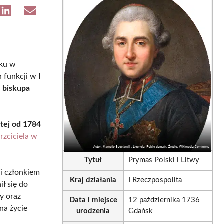
e
Share
Share
on
on
sApp
LinkedIn
Email
oku w
 funkcji w I
z
biskupa
itej od 1784
rzciciela w
Tytuł
Prymas Polski i Litwy
i członkiem
Kraj działania
I Rzeczpospolita
ił się do
y oraz
Data i miejsce
12 października 1736
na życie
urodzenia
Gdańsk