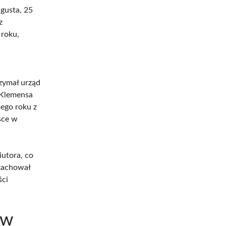
ugusta, 25
z
roku,
zymał urząd
 Klemensa
mego roku z
sce w
utora, co
 zachował
ści
 w