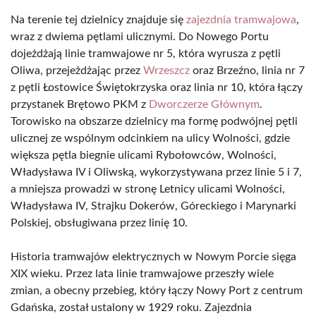
Na terenie tej dzielnicy znajduje się
zajezdnia tramwajowa
,
wraz z dwiema pętlami ulicznymi. Do Nowego Portu
dojeżdżają linie tramwajowe nr 5, która wyrusza z pętli
Oliwa, przejeżdżając przez
Wrzeszcz
oraz Brzeźno, linia nr 7
z pętli Łostowice Świętokrzyska oraz linia nr 10, która łączy
przystanek Brętowo PKM z
Dworczerze Głównym
.
Torowisko na obszarze dzielnicy ma formę podwójnej pętli
ulicznej ze wspólnym odcinkiem na ulicy Wolności, gdzie
większa pętla biegnie ulicami Rybołowców, Wolności,
Władysława IV i Oliwską, wykorzystywana przez linie 5 i 7,
a mniejsza prowadzi w stronę Letnicy ulicami Wolności,
Władysława IV, Strajku Dokerów, Góreckiego i Marynarki
Polskiej, obsługiwana przez linię 10.
Historia tramwajów elektrycznych w Nowym Porcie sięga
XIX wieku. Przez lata linie tramwajowe przeszły wiele
zmian, a obecny przebieg, który łączy Nowy Port z centrum
Gdańska, został ustalony w 1929 roku. Zajezdnia