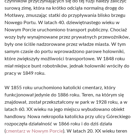
czynników przyczyniających się do tej fuzji należy zaliczyć
surową zimę, która na krótko odciąła normalną drogę do
Motławy, zmuszając statki do przypływania blisko brzegu
Nowego Portu. W latach 40. dziewiętnastego wieku w
Nowym Porcie uruchomiono transport publiczny. Chociaż
wozy były wynajmowane przez prywatnych przewoźników,
były one ściśle nadzorowane przez władze miasta. W tym
samym czasie do portu wprowadzono parowe holowniki,
które zwiększyły możliwości transportowe. W 1848 roku
miał miejsce bunt robotników, jednak holowniki wróciły do
pracy w 1849 roku.
W 1855 roku uruchomiono katolicki cmentarz, który
funkcjonował jedynie do 1886 roku. Teren, na którym się
znajdował, został przekształcony w park w 1928 roku, a w
latach 60. XX wieku na jego miejscu wybudowano obiekt
handlowy. Nowa nekropolia katolicka przy ulicy Góreckiego
rozpoczęła działalność w 1866 roku i do dziś działa
(
cmentarz w Nowym Porcie
). W latach 20. XX wieku teren