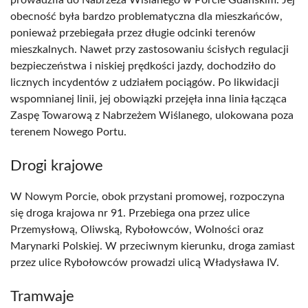
prowadziła do Nabrzeża Wiślanego w Porcie Gdańskim. Jej
obecność była bardzo problematyczna dla mieszkańców,
ponieważ przebiegała przez długie odcinki terenów
mieszkalnych. Nawet przy zastosowaniu ścisłych regulacji
bezpieczeństwa i niskiej prędkości jazdy, dochodziło do
licznych incydentów z udziałem pociągów. Po likwidacji
wspomnianej linii, jej obowiązki przejęła inna linia łącząca
Zaspę Towarową z Nabrzeżem Wiślanego, ulokowana poza
terenem Nowego Portu.
Drogi krajowe
W Nowym Porcie, obok przystani promowej, rozpoczyna
się droga krajowa nr 91. Przebiega ona przez ulice
Przemysłową, Oliwską, Rybołowców, Wolności oraz
Marynarki Polskiej. W przeciwnym kierunku, droga zamiast
przez ulice Rybołowców prowadzi ulicą Władysława IV.
Tramwaje