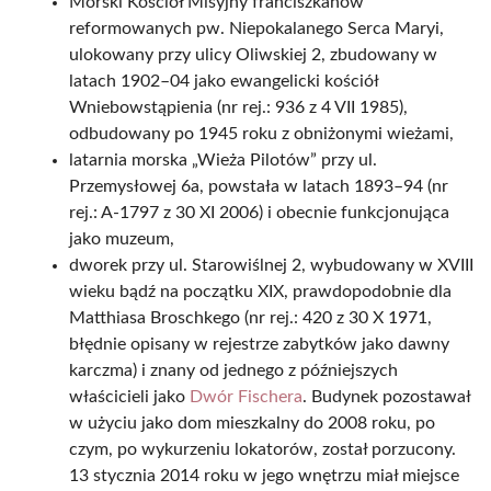
Morski Kościół Misyjny franciszkanów
reformowanych pw. Niepokalanego Serca Maryi,
ulokowany przy ulicy Oliwskiej 2, zbudowany w
latach 1902–04 jako ewangelicki kościół
Wniebowstąpienia (nr rej.: 936 z 4 VII 1985),
odbudowany po 1945 roku z obniżonymi wieżami,
latarnia morska „Wieża Pilotów” przy ul.
Przemysłowej 6a, powstała w latach 1893–94 (nr
rej.: A-1797 z 30 XI 2006) i obecnie funkcjonująca
jako muzeum,
dworek przy ul. Starowiślnej 2, wybudowany w XVIII
wieku bądź na początku XIX, prawdopodobnie dla
Matthiasa Broschkego (nr rej.: 420 z 30 X 1971,
błędnie opisany w rejestrze zabytków jako dawny
karczma) i znany od jednego z późniejszych
właścicieli jako
Dwór Fischera
. Budynek pozostawał
w użyciu jako dom mieszkalny do 2008 roku, po
czym, po wykurzeniu lokatorów, został porzucony.
13 stycznia 2014 roku w jego wnętrzu miał miejsce