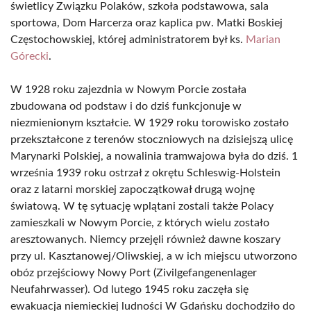
świetlicy Związku Polaków, szkoła podstawowa, sala
sportowa, Dom Harcerza oraz kaplica pw. Matki Boskiej
Częstochowskiej, której administratorem był ks.
Marian
Górecki
.
W 1928 roku zajezdnia w Nowym Porcie została
zbudowana od podstaw i do dziś funkcjonuje w
niezmienionym kształcie. W 1929 roku torowisko zostało
przekształcone z terenów stoczniowych na dzisiejszą ulicę
Marynarki Polskiej, a nowalinia tramwajowa była do dziś. 1
września 1939 roku ostrzał z okrętu Schleswig-Holstein
oraz z latarni morskiej zapoczątkował drugą wojnę
światową. W tę sytuację wplątani zostali także Polacy
zamieszkali w Nowym Porcie, z których wielu zostało
aresztowanych. Niemcy przejęli również dawne koszary
przy ul. Kasztanowej/Oliwskiej, a w ich miejscu utworzono
obóz przejściowy Nowy Port (Zivilgefangenenlager
Neufahrwasser). Od lutego 1945 roku zaczęła się
ewakuacja niemieckiej ludności W Gdańsku dochodziło do