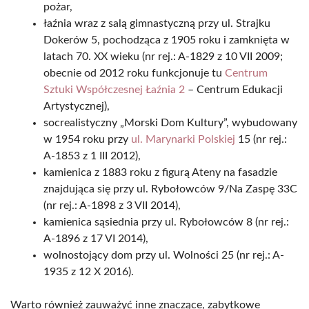
pożar,
łaźnia wraz z salą gimnastyczną przy ul. Strajku
Dokerów 5, pochodząca z 1905 roku i zamknięta w
latach 70. XX wieku (nr rej.: A-1829 z 10 VII 2009;
obecnie od 2012 roku funkcjonuje tu
Centrum
Sztuki Współczesnej Łaźnia 2
– Centrum Edukacji
Artystycznej),
socrealistyczny „Morski Dom Kultury”, wybudowany
w 1954 roku przy
ul. Marynarki Polskiej
15 (nr rej.:
A-1853 z 1 III 2012),
kamienica z 1883 roku z figurą Ateny na fasadzie
znajdująca się przy ul. Rybołowców 9/Na Zaspę 33C
(nr rej.: A-1898 z 3 VII 2014),
kamienica sąsiednia przy ul. Rybołowców 8 (nr rej.:
A-1896 z 17 VI 2014),
wolnostojący dom przy ul. Wolności 25 (nr rej.: A-
1935 z 12 X 2016).
Warto również zauważyć inne znaczące, zabytkowe