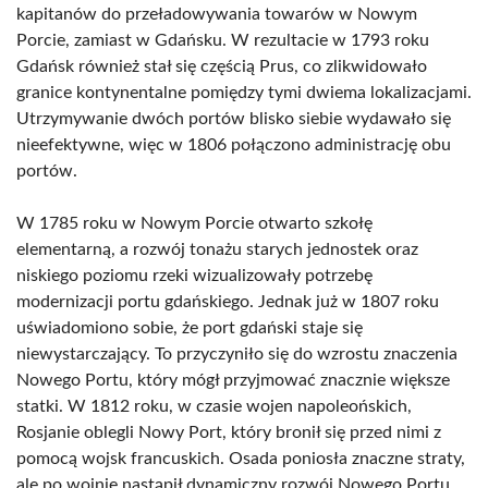
kapitanów do przeładowywania towarów w Nowym
Porcie, zamiast w Gdańsku. W rezultacie w 1793 roku
Gdańsk również stał się częścią Prus, co zlikwidowało
granice kontynentalne pomiędzy tymi dwiema lokalizacjami.
Utrzymywanie dwóch portów blisko siebie wydawało się
nieefektywne, więc w 1806 połączono administrację obu
portów.
W 1785 roku w Nowym Porcie otwarto szkołę
elementarną, a rozwój tonażu starych jednostek oraz
niskiego poziomu rzeki wizualizowały potrzebę
modernizacji portu gdańskiego. Jednak już w 1807 roku
uświadomiono sobie, że port gdański staje się
niewystarczający. To przyczyniło się do wzrostu znaczenia
Nowego Portu, który mógł przyjmować znacznie większe
statki. W 1812 roku, w czasie wojen napoleońskich,
Rosjanie oblegli Nowy Port, który bronił się przed nimi z
pomocą wojsk francuskich. Osada poniosła znaczne straty,
ale po wojnie nastąpił dynamiczny rozwój Nowego Portu,