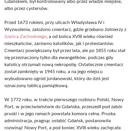
Gdańskiem, był kontrolowany albo przez władze miejskie,
albo przez cystersów.
Przed 1673 rokiem, przy ulicach Władysława IV i
Wyzwolenia, założono cmentarz, gdzie grzebano żołnierzy z
Szańca Zachodniego
, a od końca XVIII wieku również
mieszkańców, zarówno katolików, jak i protestantów.
Cmentarz powiększany był przez lata, ale po 1855 roku stał
się przeznaczony tylko dla ewangelików, podczas gdy
katolicy otrzymali nową nekropolię. Ostatecznie cmentarz
został zamknięty w 1945 roku, a na jego miejscu
wybudowano ogród jordanowski, który do dziś jest
oznaczony tablicą pamiątkową.
W 1772 roku, w trakcie pierwszego rozbioru Polski, Nowy
Port, w przeciwieństwie do Gdańska, przeszedł pod zabór
pruski i w jego ramach powstała komora celna. Pruska
administracja, pragnąc osłabić Gdańsk, postanowiła
rozwinąć Nowy Port, a pod koniec XVIII wieku zachęcała