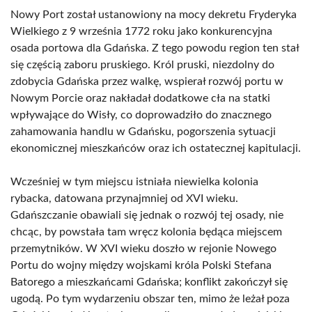
Nowy Port został ustanowiony na mocy dekretu Fryderyka
Wielkiego z 9 września 1772 roku jako konkurencyjna
osada portowa dla Gdańska. Z tego powodu region ten stał
się częścią zaboru pruskiego. Król pruski, niezdolny do
zdobycia Gdańska przez walkę, wspierał rozwój portu w
Nowym Porcie oraz nakładał dodatkowe cła na statki
wpływające do Wisły, co doprowadziło do znacznego
zahamowania handlu w Gdańsku, pogorszenia sytuacji
ekonomicznej mieszkańców oraz ich ostatecznej kapitulacji.
Wcześniej w tym miejscu istniała niewielka kolonia
rybacka, datowana przynajmniej od XVI wieku.
Gdańszczanie obawiali się jednak o rozwój tej osady, nie
chcąc, by powstała tam wręcz kolonia będąca miejscem
przemytników. W XVI wieku doszło w rejonie Nowego
Portu do wojny między wojskami króla Polski Stefana
Batorego a mieszkańcami Gdańska; konflikt zakończył się
ugodą. Po tym wydarzeniu obszar ten, mimo że leżał poza