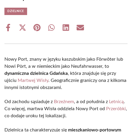
DZIELNICE
Share
Share
Share
Share
Share
Share
on
on
on
on
on
on
Facebook
X
Pinterest
WhatsApp
LinkedIn
Email
(Twitter)
Nowy Port, znany w języku kaszubskim jako Fôrwôter lub
Nowi Pòrt, a w niemieckim jako Neufahrwasser, to
dynamiczna dzielnica Gdańska
, która znajduje się przy
ujściu
Martwej Wisły
. Geograficznie graniczy ona z kilkoma
innymi istotnymi obszarami.
Od zachodu sąsiaduje z
Brzeźnem
, a od południa z
Letnicą
.
Co więcej, martwa Wisła oddziela Nowy Port od
Przeróbki
,
co dodaje uroku tej lokalizacji.
Dzielnica ta charakteryzuje się
mieszkaniowo-portowym