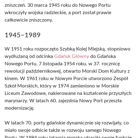
zniszczeń. 30 marca 1945 roku do Nowego Portu
wkroczyły wojska radzieckie, a port został prawie
całkowicie zniszczony.
1945–1989
W 1951 roku rozpoczęto Szybką Kolej Miejską, stopniowo
wydłużaną od odcinka
Gdańsk Główny
do Gdańska
Nowego Portu. 7 listopada 1954 roku, w 37. rocznicę
rewolucji październikowej, otwarto Morski Dom Kultury z
kinem. W 1961 roku w Nowym Porcie utworzono Zespół
Szkół Morskich, który w 1974 zamieniono w Morskie
Liceum Zawodowe, nakierowane na kształcenie przyszłych
marynarzy. W latach 60. zajezdnia Nowy Port przeszła
modernizację.
W latach 70. porty gdańskie dynamicznie się rozwijały, co
miało swoje odbicie także w rozwoju samego Nowego
Portu. W 1984 roku latarnia morska utraciła swoje funkcje