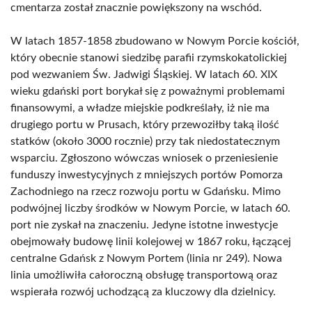
cmentarza został znacznie powiększony na wschód.
W latach 1857-1858 zbudowano w Nowym Porcie kościół,
który obecnie stanowi siedzibę parafii rzymskokatolickiej
pod wezwaniem Św. Jadwigi Śląskiej. W latach 60. XIX
wieku gdański port borykał się z poważnymi problemami
finansowymi, a władze miejskie podkreślały, iż nie ma
drugiego portu w Prusach, który przewoziłby taką ilość
statków (około 3000 rocznie) przy tak niedostatecznym
wsparciu. Zgłoszono wówczas wniosek o przeniesienie
funduszy inwestycyjnych z mniejszych portów Pomorza
Zachodniego na rzecz rozwoju portu w Gdańsku. Mimo
podwójnej liczby środków w Nowym Porcie, w latach 60.
port nie zyskał na znaczeniu. Jedyne istotne inwestycje
obejmowały budowę linii kolejowej w 1867 roku, łączącej
centralne Gdańsk z Nowym Portem (linia nr 249). Nowa
linia umożliwiła całoroczną obsługę transportową oraz
wspierała rozwój uchodzącą za kluczowy dla dzielnicy.