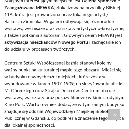
Kolejnym interesującym miejscem jest
Galeria Społecznie
Zaangażowana MEWKA
, zlokalizowana przy ulicy Bliskiej
11A, która jest prowadzona przez lokalnego artystę
Bartosza Zimniaka. W galerii odbywają się różnorodne
wystawy, wernisaże oraz warsztaty artystyczno-kreatywne,
a także spotkania z autorami. Głównym celem MEWKI jest
aktywizacja mieszkańców Nowego Portu
i zachęcanie ich
do udziału w procesach twórczych.
Centrum Sztuki Współczesnej Łaźnia stanowi kolejny
ważny punkt na kulturalnej mapie tego obszaru. Mieści się
w budynku dawnych łaźni miejskich, które zostały
wybudowane w latach 1907-1909, na skrzyżowaniu ulic ks.
M. Góreckiego oraz Strajku Dokerów. Centrum oferuje
wystawy, warsztaty oraz pokazy filmowe w kinie studyjnym
Kino Port. Warto również dodać, że w tym samym budynku
znajduje się oddział Wojewódzkiej i Miejskiej Biblioteki
Publicznej w Gdańsku, co podkreśla znaczenie tego miejsca
dla lokalnej społeczności.