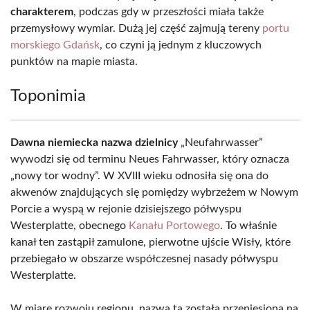
charakterem
, podczas gdy w przeszłości miała także
przemysłowy wymiar. Dużą jej część zajmują tereny
portu
morskiego Gdańsk
, co czyni ją jednym z kluczowych
punktów na mapie miasta.
Toponimia
Dawna niemiecka nazwa dzielnicy
„Neufahrwasser”
wywodzi się od terminu Neues Fahrwasser, który oznacza
„nowy tor wodny”. W XVIII wieku odnosiła się ona do
akwenów znajdujących się pomiędzy wybrzeżem w Nowym
Porcie a wyspą w rejonie dzisiejszego półwyspu
Westerplatte, obecnego
Kanału Portowego
. To właśnie
kanał ten zastąpił zamulone, pierwotne ujście Wisły, które
przebiegało w obszarze współczesnej nasady półwyspu
Westerplatte.
W miarę rozwoju regionu, nazwa ta została przeniesiona na