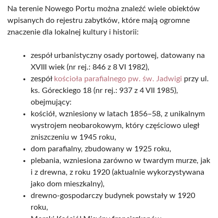
Na terenie Nowego Portu można znaleźć wiele obiektów
wpisanych do rejestru zabytków, które mają ogromne
znaczenie dla lokalnej kultury i historii:
zespół urbanistyczny osady portowej, datowany na
XVIII wiek (nr rej.: 846 z 8 VI 1982),
zespół
kościoła parafialnego pw. św. Jadwigi
przy ul.
ks. Góreckiego 18 (nr rej.: 937 z 4 VII 1985),
obejmujący:
kościół, wzniesiony w latach 1856–58, z unikalnym
wystrojem neobarokowym, który częściowo uległ
zniszczeniu w 1945 roku,
dom parafialny, zbudowany w 1925 roku,
plebania, wzniesiona zarówno w twardym murze, jak
i z drewna, z roku 1920 (aktualnie wykorzystywana
jako dom mieszkalny),
drewno-gospodarczy budynek powstały w 1920
roku,