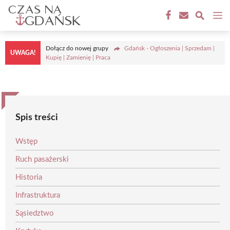
Przejdź
M
do
treści
Dołącz do nowej grupy
Gdańsk - Ogłoszenia | Sprzedam |
UWAGA!
Kupię | Zamienię | Praca
Spis treści
Wstęp
Ruch pasażerski
Historia
Infrastruktura
Sąsiedztwo