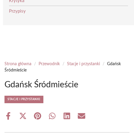
Krytyka
Przypisy
Strona główna
/
Przewodnik
/
Stacje i przystanki
/
Gdańsk
Śródmieście
Gdańsk Śródmieście
STACJE I PRZYSTANKI
Share
Share
Share
Share
Share
Share
on
on
on
on
on
on
Facebook
X
Pinterest
WhatsApp
LinkedIn
Email
(Twitter)