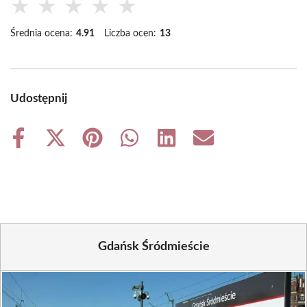
★
★
★
★
★
Średnia ocena:
4.91
Liczba ocen:
13
Udostępnij
Share
Share
Share
Share
Share
Share
on
on
on
on
on
on
Facebook
X
Pinterest
WhatsApp
LinkedIn
Email
(Twitter)
Gdańsk Śródmieście