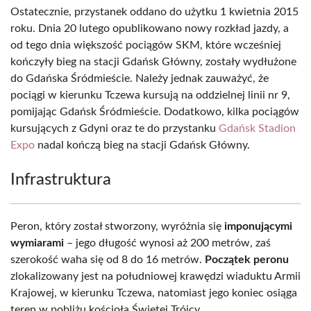
Ostatecznie, przystanek oddano do użytku 1 kwietnia 2015
roku. Dnia 20 lutego opublikowano nowy rozkład jazdy, a
od tego dnia większość pociągów SKM, które wcześniej
kończyły bieg na stacji Gdańsk Główny, zostały wydłużone
do Gdańska Śródmieście. Należy jednak zauważyć, że
pociągi w kierunku Tczewa kursują na oddzielnej linii nr 9,
pomijając Gdańsk Śródmieście. Dodatkowo, kilka pociągów
kursujących z Gdyni oraz te do przystanku
Gdańsk Stadion
Expo
nadal kończą bieg na stacji Gdańsk Główny.
Infrastruktura
Peron, który został stworzony, wyróżnia się
imponującymi
wymiarami
– jego długość wynosi aż 200 metrów, zaś
szerokość waha się od 8 do 16 metrów.
Początek peronu
zlokalizowany jest na południowej krawędzi wiaduktu Armii
Krajowej, w kierunku Tczewa, natomiast jego koniec osiąga
teren w pobliżu kościoła Świętej Trójcy.