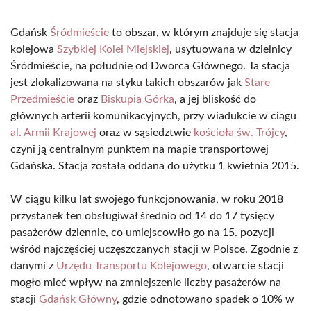
Gdańsk
Śródmieście
to obszar, w którym znajduje się stacja
kolejowa
Szybkiej Kolei Miejskiej
, usytuowana w dzielnicy
Śródmieście, na południe od Dworca Głównego. Ta stacja
jest zlokalizowana na styku takich obszarów jak
Stare
Przedmieście
oraz
Biskupia Górka
, a jej bliskość do
głównych arterii komunikacyjnych, przy wiadukcie w ciągu
al. Armii Krajowej
oraz w sąsiedztwie
kościoła św. Trójcy
,
czyni ją centralnym punktem na mapie transportowej
Gdańska. Stacja została oddana do użytku 1 kwietnia 2015.
W ciągu kilku lat swojego funkcjonowania, w roku 2018
przystanek ten obsługiwał średnio od 14 do 17 tysięcy
pasażerów dziennie, co umiejscowiło go na 15. pozycji
wśród najczęściej uczęszczanych stacji w Polsce. Zgodnie z
danymi z
Urzędu Transportu Kolejowego
, otwarcie stacji
mogło mieć wpływ na zmniejszenie liczby pasażerów na
stacji
Gdańsk Główny
, gdzie odnotowano spadek o 10% w