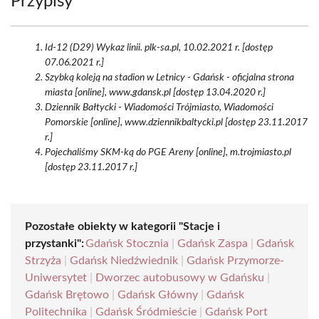
Przypisy
Id-12 (D29) Wykaz linii. plk-sa.pl, 10.02.2021 r. [dostęp
07.06.2021 r.]
Szybką koleją na stadion w Letnicy - Gdańsk - oficjalna strona
miasta [online], www.gdansk.pl [dostęp 13.04.2020 r.]
Dziennik Bałtycki - Wiadomości Trójmiasto, Wiadomości
Pomorskie [online], www.dziennikbaltycki.pl [dostęp 23.11.2017
r.]
Pojechaliśmy SKM-ką do PGE Areny [online], m.trojmiasto.pl
[dostęp 23.11.2017 r.]
Pozostałe obiekty w kategorii "Stacje i
przystanki":
Gdańsk Stocznia
|
Gdańsk Zaspa
|
Gdańsk
Strzyża
|
Gdańsk Niedźwiednik
|
Gdańsk Przymorze-
Uniwersytet
|
Dworzec autobusowy w Gdańsku
|
Gdańsk Brętowo
|
Gdańsk Główny
|
Gdańsk
Politechnika
|
Gdańsk Śródmieście
|
Gdańsk Port