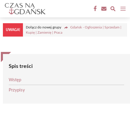
Przejdź
M
do
treści
Dołącz do nowej grupy
Gdańsk - Ogłoszenia | Sprzedam |
UWAGA!
Kupię | Zamienię | Praca
Spis treści
Wstęp
Przypisy