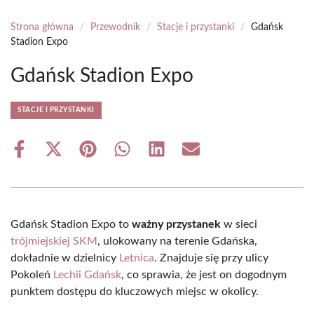
Strona główna
/
Przewodnik
/
Stacje i przystanki
/
Gdańsk
Stadion Expo
Gdańsk Stadion Expo
STACJE I PRZYSTANKI
Share
Share
Share
Share
Share
Share
on
on
on
on
on
on
Facebook
X
Pinterest
WhatsApp
LinkedIn
Email
(Twitter)
Gdańsk Stadion Expo to
ważny przystanek
w sieci
trójmiejskiej SKM
, ulokowany na terenie Gdańska,
dokładnie w dzielnicy
Letnica
. Znajduje się przy ulicy
Pokoleń
Lechii Gdańsk
, co sprawia, że jest on dogodnym
punktem dostępu do kluczowych miejsc w okolicy.