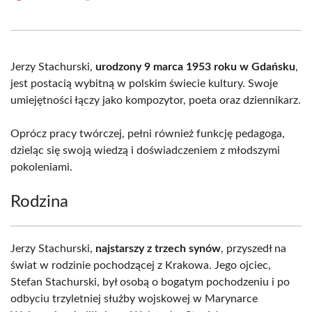
on
on
on
on
on
on
Facebook
X
Pinterest
WhatsApp
LinkedIn
Email
(Twitter)
Jerzy Stachurski,
urodzony 9 marca 1953 roku w Gdańsku
,
jest postacią wybitną w polskim świecie kultury. Swoje
umiejętności łączy jako kompozytor, poeta oraz dziennikarz.
Oprócz pracy twórczej, pełni również funkcję pedagoga,
dzieląc się swoją wiedzą i doświadczeniem z młodszymi
pokoleniami.
Rodzina
Jerzy Stachurski,
najstarszy z trzech synów
, przyszedł na
świat w rodzinie pochodzącej z Krakowa. Jego ojciec,
Stefan Stachurski, był osobą o bogatym pochodzeniu i po
odbyciu trzyletniej służby wojskowej w Marynarce