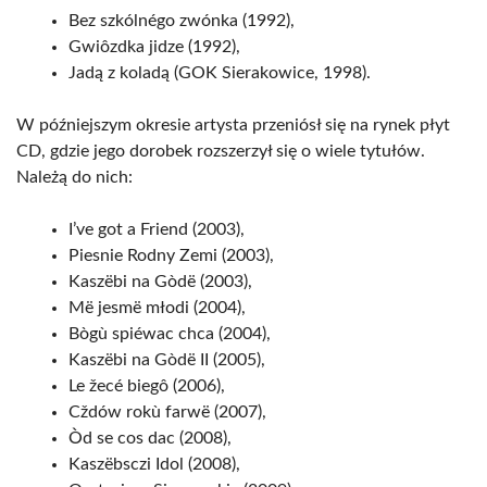
Bez szkólnégo zwónka (1992),
Gwiôzdka jidze (1992),
Jadą z koladą (GOK Sierakowice, 1998).
W późniejszym okresie artysta przeniósł się na rynek płyt
CD, gdzie jego dorobek rozszerzył się o wiele tytułów.
Należą do nich:
I’ve got a Friend (2003),
Piesnie Rodny Zemi (2003),
Kaszëbi na Gòdë (2003),
Më jesmë młodi (2004),
Bògù spiéwac chca (2004),
Kaszëbi na Gòdë II (2005),
Le žecé biegô (2006),
Cždów rokù farwë (2007),
Òd se cos dac (2008),
Kaszëbsczi Idol (2008),