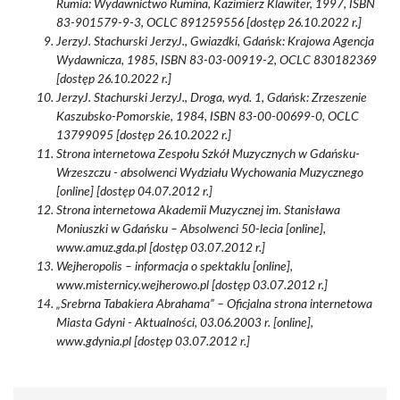
Rumia: Wydawnictwo Rumina, Kazimierz Klawiter, 1997, ISBN
83-901579-9-3, OCLC 891259556 [dostęp 26.10.2022 r.]
JerzyJ. Stachurski JerzyJ., Gwiazdki, Gdańsk: Krajowa Agencja
Wydawnicza, 1985, ISBN 83-03-00919-2, OCLC 830182369
[dostęp 26.10.2022 r.]
JerzyJ. Stachurski JerzyJ., Droga, wyd. 1, Gdańsk: Zrzeszenie
Kaszubsko-Pomorskie, 1984, ISBN 83-00-00699-0, OCLC
13799095 [dostęp 26.10.2022 r.]
Strona internetowa Zespołu Szkół Muzycznych w Gdańsku-
Wrzeszczu - absolwenci Wydziału Wychowania Muzycznego
[online] [dostęp 04.07.2012 r.]
Strona internetowa Akademii Muzycznej im. Stanisława
Moniuszki w Gdańsku – Absolwenci 50-lecia [online],
www.amuz.gda.pl [dostęp 03.07.2012 r.]
Wejheropolis – informacja o spektaklu [online],
www.misternicy.wejherowo.pl [dostęp 03.07.2012 r.]
„Srebrna Tabakiera Abrahama” – Oficjalna strona internetowa
Miasta Gdyni - Aktualności, 03.06.2003 r. [online],
www.gdynia.pl [dostęp 03.07.2012 r.]