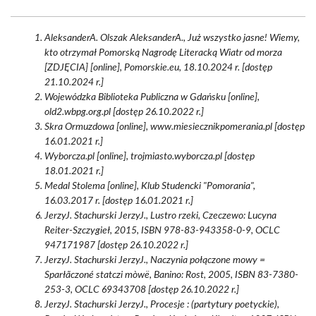
AleksanderA. Olszak AleksanderA., Już wszystko jasne! Wiemy,
kto otrzymał Pomorską Nagrodę Literacką Wiatr od morza
[ZDJĘCIA] [online], Pomorskie.eu, 18.10.2024 r. [dostęp
21.10.2024 r.]
Wojewódzka Biblioteka Publiczna w Gdańsku [online],
old2.wbpg.org.pl [dostęp 26.10.2022 r.]
Skra Ormuzdowa [online], www.miesiecznikpomerania.pl [dostęp
16.01.2021 r.]
Wyborcza.pl [online], trojmiasto.wyborcza.pl [dostęp
18.01.2021 r.]
Medal Stolema [online], Klub Studencki "Pomorania",
16.03.2017 r. [dostęp 16.01.2021 r.]
JerzyJ. Stachurski JerzyJ., Lustro rzeki, Czeczewo: Lucyna
Reiter-Szczygieł, 2015, ISBN 978-83-943358-0-9, OCLC
947171987 [dostęp 26.10.2022 r.]
JerzyJ. Stachurski JerzyJ., Naczynia połączone mowy =
Sparłãczoné statczi mòwë, Banino: Rost, 2005, ISBN 83-7380-
253-3, OCLC 69343708 [dostęp 26.10.2022 r.]
JerzyJ. Stachurski JerzyJ., Procesje : (partytury poetyckie),