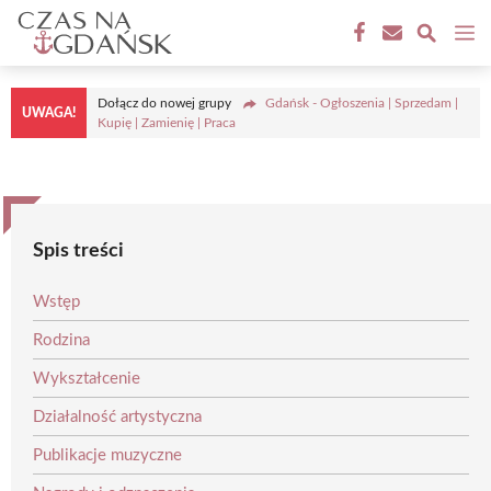
Przejdź
M
do
treści
Dołącz do nowej grupy
Gdańsk - Ogłoszenia | Sprzedam |
UWAGA!
Kupię | Zamienię | Praca
Spis treści
Wstęp
Rodzina
Wykształcenie
Działalność artystyczna
Publikacje muzyczne