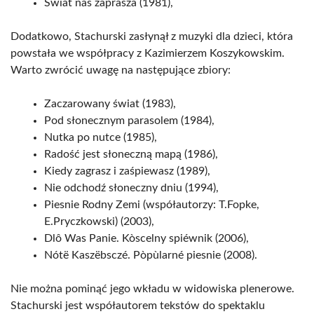
Świat nas zaprasza (1981),
Dodatkowo, Stachurski zasłynął z muzyki dla dzieci, która
powstała we współpracy z Kazimierzem Koszykowskim.
Warto zwrócić uwagę na następujące zbiory:
Zaczarowany świat (1983),
Pod słonecznym parasolem (1984),
Nutka po nutce (1985),
Radość jest słoneczną mapą (1986),
Kiedy zagrasz i zaśpiewasz (1989),
Nie odchodź słoneczny dniu (1994),
Piesnie Rodny Zemi (współautorzy: T.Fopke,
E.Pryczkowski) (2003),
Dlô Was Panie. Kòscelny spiéwnik (2006),
Nótë Kaszëbsczé. Pòpùlarné piesnie (2008).
Nie można pominąć jego wkładu w widowiska plenerowe.
Stachurski jest współautorem tekstów do spektaklu