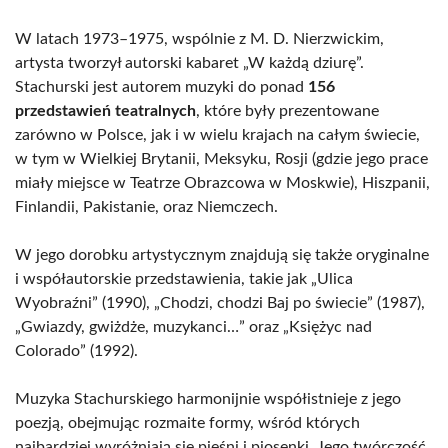
W latach 1973–1975, wspólnie z M. D. Nierzwickim,
artysta tworzył autorski kabaret „W każdą dziurę”.
Stachurski jest autorem muzyki do ponad
156
przedstawień teatralnych
, które były prezentowane
zarówno w Polsce, jak i w wielu krajach na całym świecie,
w tym w Wielkiej Brytanii, Meksyku, Rosji (gdzie jego prace
miały miejsce w Teatrze Obrazcowa w Moskwie), Hiszpanii,
Finlandii, Pakistanie, oraz Niemczech.
W jego dorobku artystycznym znajdują się także oryginalne
i współautorskie przedstawienia, takie jak „Ulica
Wyobraźni” (1990), „Chodzi, chodzi Baj po świecie” (1987),
„Gwiazdy, gwiżdże, muzykanci…” oraz „Księżyc nad
Colorado” (1992).
Muzyka Stachurskiego harmonijnie współistnieje z jego
poezją, obejmując rozmaite formy, wśród których
najbardziej wyróżniają się pieśni i piosenki. Jego twórczość