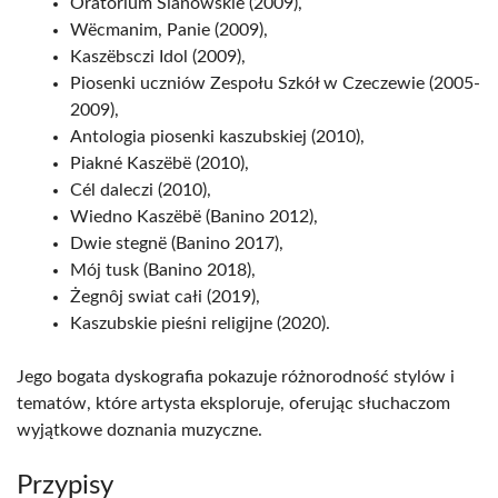
Oratorium Sianowskie (2009),
Wëcmanim, Panie (2009),
Kaszëbsczi Idol (2009),
Piosenki uczniów Zespołu Szkół w Czeczewie (2005-
2009),
Antologia piosenki kaszubskiej (2010),
Piakné Kaszëbë (2010),
Cél daleczi (2010),
Wiedno Kaszëbë (Banino 2012),
Dwie stegnë (Banino 2017),
Mój tusk (Banino 2018),
Żegnôj swiat całi (2019),
Kaszubskie pieśni religijne (2020).
Jego bogata dyskografia pokazuje różnorodność stylów i
tematów, które artysta eksploruje, oferując słuchaczom
wyjątkowe doznania muzyczne.
Przypisy