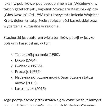
lokalny, publikował pod pseudonimem Jan Wiśniewski w
takich gazetach jak „Tygodnik Szwajcarii Kaszubskiej” czy
„Głos Kaszub”. Od 1993 roku korzystał z imienia Wojciech
Kreft, dokumentując życie społeczności kaszubskiej oraz
wydarzenia kulturalne w regionie.
Stachurski jest autorem wielu tomików poezji w języku
polskim i kaszubskim, w tym:
Të pokazëją na mnie (1980),
Droga (1984),
Gwiazdki (1985),
Procesje (1997),
Naczynia połączone mowy. Sparłãczoné statczi
mòwë (2005),
Lustro rzeki (2015).
Jego poezja często przekształca się w cykle pieśni z muzyką
uznanych kompozytorów, takich jak Kazimierz Guzowski,