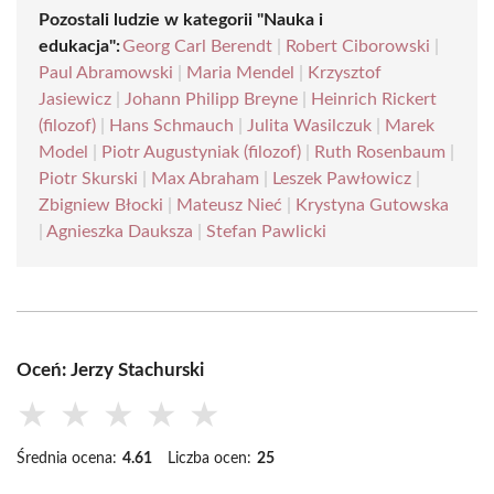
Pozostali ludzie w kategorii "Nauka i
edukacja":
Georg Carl Berendt
|
Robert Ciborowski
|
Paul Abramowski
|
Maria Mendel
|
Krzysztof
Jasiewicz
|
Johann Philipp Breyne
|
Heinrich Rickert
(filozof)
|
Hans Schmauch
|
Julita Wasilczuk
|
Marek
Model
|
Piotr Augustyniak (filozof)
|
Ruth Rosenbaum
|
Piotr Skurski
|
Max Abraham
|
Leszek Pawłowicz
|
Zbigniew Błocki
|
Mateusz Nieć
|
Krystyna Gutowska
|
Agnieszka Dauksza
|
Stefan Pawlicki
Oceń: Jerzy Stachurski
★
★
★
★
★
Średnia ocena:
4.61
Liczba ocen:
25