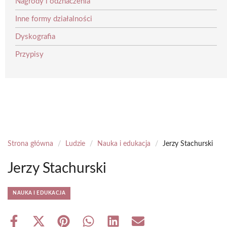
Nagrody i odznaczenia
Inne formy działalności
Dyskografia
Przypisy
Strona główna
/
Ludzie
/
Nauka i edukacja
/
Jerzy Stachurski
Jerzy Stachurski
NAUKA I EDUKACJA
Share
Share
Share
Share
Share
Share