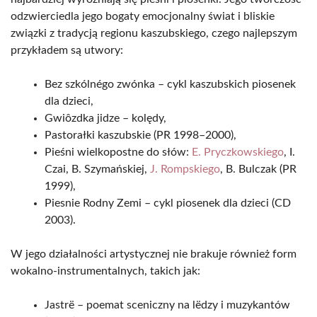
odzwierciedla jego bogaty emocjonalny świat i bliskie
związki z tradycją regionu kaszubskiego, czego najlepszym
przykładem są utwory:
Bez szkólnégo zwónka – cykl kaszubskich piosenek
dla dzieci,
Gwiôzdka jidze – kolędy,
Pastorałki kaszubskie (PR 1998–2000),
Pieśni wielkopostne do słów:
E. Pryczkowskiego
, I.
Czai, B. Szymańskiej,
J. Rompskiego
, B. Bulczak (PR
1999),
Piesnie Rodny Zemi – cykl piosenek dla dzieci (CD
2003).
W jego działalności artystycznej nie brakuje również form
wokalno-instrumentalnych, takich jak:
Jastrë – poemat sceniczny na lëdzy i muzykantów