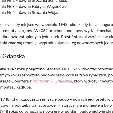
znia Nr 2 – dawna Stocznia Schichaua,
znia Nr 3 – dawna Fabryka Wagonów,
znia Nr 4 – dawna Stocznia Wojana.
kcesy miały miejsce we wrześniu 1945 roku, kiedy to zainaugu
 1 remonty okrętów. W4062 uruchomiono nowy wydział mechani
odbudowę zatopionych jednostek. Prestiż stoczni wzrósł, a w cią
skała znaczną renomę, wyprodukując szereg nowoczesnych jedno
a Gdańska
nika 1947 roku połączono Stocznie Nr 1 i Nr 2, tworząc Stoczni
samym roku rozpoczęto budowę stalowych kutrów rybackich, p
Jerzego Doerffera z
Politechniki Gdańskiej
, który wdrożył nowato
 montażu kadłuba.
1948 roku rozpoczęto realizację budowy nowych jednostek, w 
ców na potrzeby transportowe. Historycznym momentem był
1948 roku, co oznaczało nową erę w polskim budownictwie ok