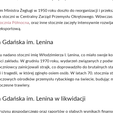
m Ministra Żeglugi w 1950 roku doszło do reorganizacji i przeks
a stoczni w Centralny Zarząd Przemysłu Okrętowego. Wówczas
ocznia Północna
, oraz inne stocznie zaczęły intensywnie rozwij
 eksportową.
a Gdańska im. Lenina
 nadano stoczni imię Włodzimierza I. Lenina, co miało swoje k
ści zakładu. W grudniu 1970 roku, wydarzeń związanych z podw
oczniowcy zainicjowali strajk, co doprowadziło do brutalnych sta
 tragedii, w której zginęło osiem osób. W latach 70. stocznia st
uczowych ośrodków przemysłu rybackiego na świecie, budując 
czesne trawlery.
 Gdańska im. Lenina w likwidacji
ryzysu gospodarczego oraz raportów o słabych wynikach finan