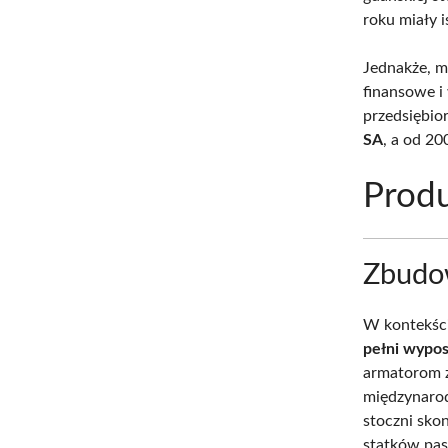
roku miały i
Jednakże, m
finansowe i
przedsiębio
SA
, a od 2
Produ
Zbudow
W kontekści
pełni wypo
armatorom z
międzynarod
stoczni sk
statków pasa