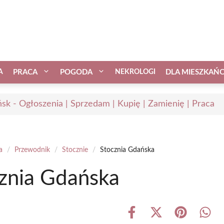
A
PRACA
POGODA
NEKROLOGI
DLA MIESZKAŃ
sk - Ogłoszenia | Sprzedam | Kupię | Zamienię | Praca
a
/
Przewodnik
/
Stocznie
/
Stocznia Gdańska
znia Gdańska
Share
Share
Share
Shar
on
on
on
on