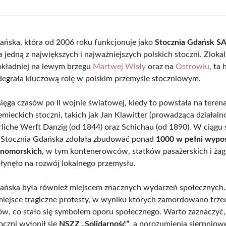
Facebook
X
Pinterest
What
(Twitter)
ańska, która od 2006 roku funkcjonuje jako
Stocznia Gdańsk S
 jedną z największych i najważniejszych polskich stoczni. Zlok
kładniej na lewym brzegu
Martwej Wisły
oraz na
Ostrowiu
, ta
egrała kluczową rolę w polskim przemyśle stoczniowym.
 sięga czasów po II wojnie światowej, kiedy to powstała na teren
mieckich stoczni, takich jak Jan Klawitter (prowadząca działal
erliche Werft Danzig (od 1844) oraz Schichau (od 1890). W ciągu 
i Stocznia Gdańska zdołała zbudować ponad
1000 w pełni wypo
łnomorskich
, w tym kontenerowców, statków pasażerskich i ża
łynęło na rozwój lokalnego przemysłu.
ańska była również miejscem znacznych wydarzeń społecznych
miejsce tragiczne protesty, w wyniku których zamordowano trze
w, co stało się symbolem oporu społecznego. Warto zaznaczyć, 
oczni wyłonił się
NSZZ „Solidarność”
, a porozumienia sierpniow