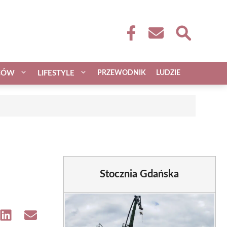
CÓW
LIFESTYLE
PRZEWODNIK
LUDZIE
Stocznia Gdańska
e
Share
Share
on
on