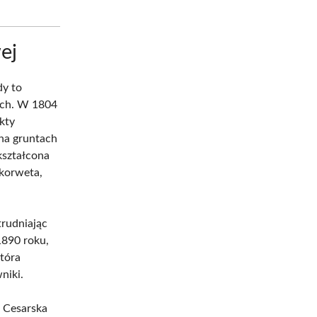
ej
dy to
rach. W 1804
ekty
na gruntach
kształcona
 korweta,
trudniając
1890 roku,
tóra
niki.
 Cesarska