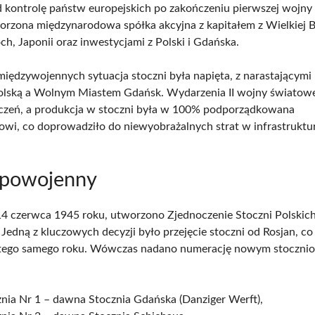
d kontrolę państw europejskich po zakończeniu pierwszej wojny
orzona międzynarodowa spółka akcyjna z kapitałem z Wielkiej Br
ch, Japonii oraz inwestycjami z Polski i Gdańska.
iędzywojennych sytuacja stoczni była napięta, z narastającymi
lską a Wolnym Miastem Gdańsk. Wydarzenia II wojny światowe
zczeń, a produkcja w stoczni była w 100% podporządkowana
i, co doprowadziło do niewyobrażalnych strat w infrastruktu
 powojenny
14 czerwca 1945 roku, utworzono Zjednoczenie Stoczni Polskich,
Jedną z kluczowych decyzji było przejęcie stoczni od Rosjan, c
a tego samego roku. Wówczas nadano numerację nowym stoczni
nia Nr 1 – dawna Stocznia Gdańska (Danziger Werft),