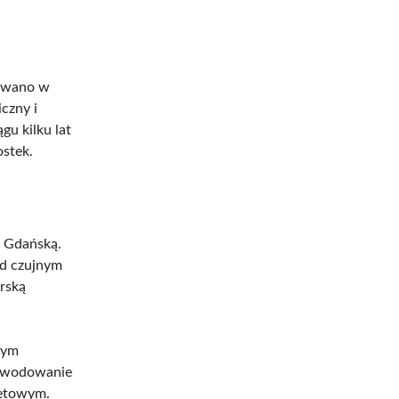
rowano w
czny i
gu kilku lat
stek.
ę Gdańską.
od czujnym
rską
tym
o wodowanie
rętowym.