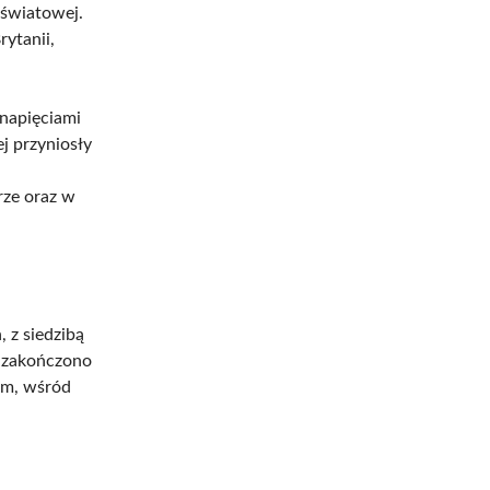
 światowej.
ytanii,
 napięciami
j przyniosły
rze oraz w
 z siedzibą
o zakończono
om, wśród