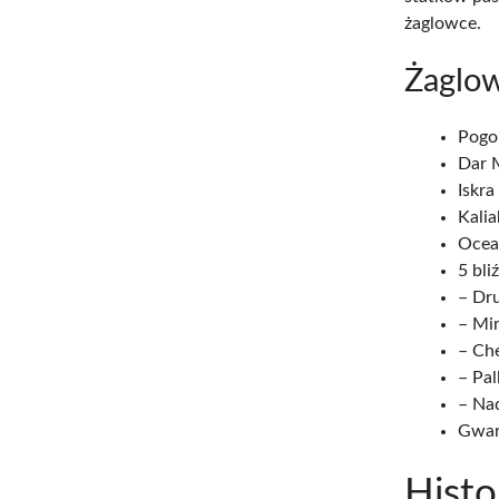
żaglowce.
Żaglo
Pogor
Dar 
Iskra 
Kalia
Ocean
5 bli
– Dru
– Mir
– Che
– Pal
– Nad
Gwar
Histo