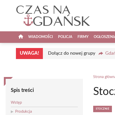
Przejdź
do
treści
WIADOMOŚCI
POLICJA
FIRMY
OGŁOSZENI
UWAGA!
Dołącz do nowej grupy
Gdań
Strona główn
Stoc
Spis treści
Wstęp
STOCZNIE
Produkcja