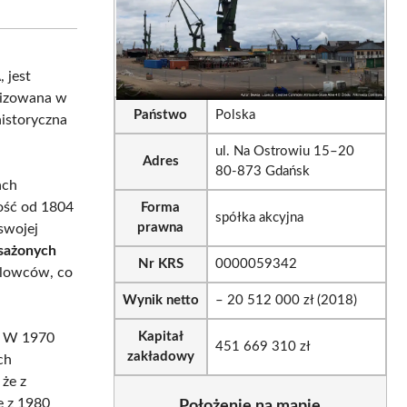
sApp
LinkedIn
Email
A
, jest
alizowana w
Państwo
Polska
 historyczna
ul. Na Ostrowiu 15–20
Adres
80-873 Gdańsk
ach
ność od 1804
Forma
spółka akcyjna
prawna
swojej
sażonych
Nr KRS
0000059342
glowców, co
Wynik netto
– 20 512 000 zł (2018)
Kapitał
. W 1970
451 669 310 zł
zakładowy
ch
że z
e z 1980
Położenie na mapie