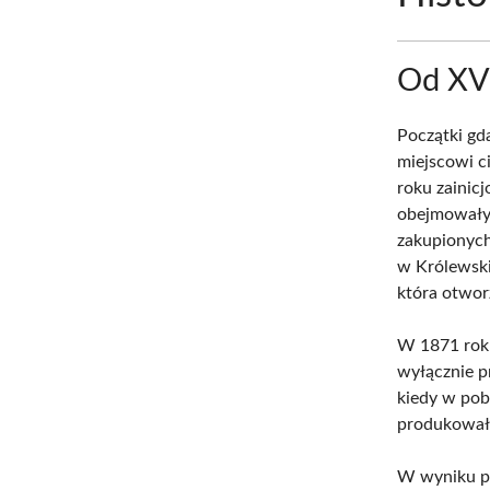
Od XV 
Początki gd
miejscowi c
roku zainicj
obejmowały 
zakupionych
w Królewski
która otwor
W 1871 roku
wyłącznie p
kiedy w pob
produkowała
W wyniku po