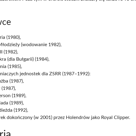
wce
ia (1980),
Młodzieży (wodowanie 1982),
II (1982),
kra (dla Bułgarii) (1984),
ia (1985),
źniaczych jednostek dla ZSRR (1987–1992):
żba (1987),
 (1987),
rson (1989),
lada (1989),
ieżda (1992),
ek dokończony (w 2001) przez Holendrów jako Royal Clipper.
ria