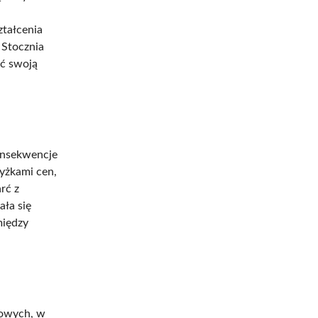
ztałcenia
 Stocznia
ać swoją
onsekwencje
yżkami cen,
rć z
ała się
między
sowych, w