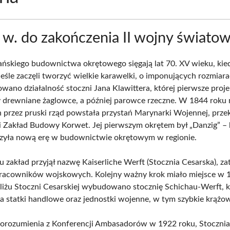
w. do zakończenia II wojny światow
ańskiego budownictwa okrętowego sięgają lat 70. XV wieku, kie
ieśle zaczęli tworzyć wielkie karawelki, o imponujących rozmia
owano działalność stoczni Jana Klawittera, której pierwsze proj
drewniane żaglowce, a później parowce rzeczne. W 1844 roku 
 przez pruski rząd powstała przystań Marynarki Wojennej, prze
 Zakład Budowy Korwet. Jej pierwszym okrętem był „Danzig” –
zyła nową erę w budownictwie okrętowym w regionie.
 zakład przyjął nazwę Kaiserliche Werft (Stocznia Cesarska), za
racowników wojskowych. Kolejny ważny krok miało miejsce w 
liżu Stoczni Cesarskiej wybudowano stocznię Schichau-Werft, k
 statki handlowe oraz jednostki wojenne, w tym szybkie krążow
rozumienia z Konferencji Ambasadorów w 1922 roku, Stocznia