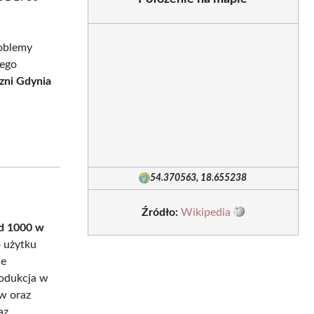
roblemy
tego
zni Gdynia
54.370563, 18.655238
Źródło:
Wikipedia
d 1000 w
 użytku
ie
rodukcja w
w oraz
az