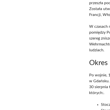
przeszła po
Została utw
Francji, Wło
W czasach m
pomiędzy Po
szereg znis
Wehrmachtow
ludziach.
Okres
Po wojnie, 
w Gdańsku. 
30 sierpni
których:.
Stocz