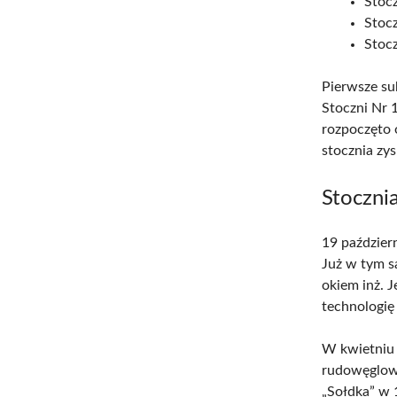
Stoc
Stoc
Stoc
Pierwsze su
Stoczni Nr
rozpoczęto 
stocznia zy
Stoczni
19 paździer
Już w tym 
okiem inż. 
technologię
W kwietniu 
rudowęglow
„Sołdka” w 