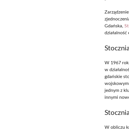
Zarządzenie
zjednoczeni
Gdańska,
St
działalność
Stoczni
W 1967 roku
w działalno
gdańskie st
wojskowymi i
jednym z kl
innymi nowo
Stocznia
W obliczu k