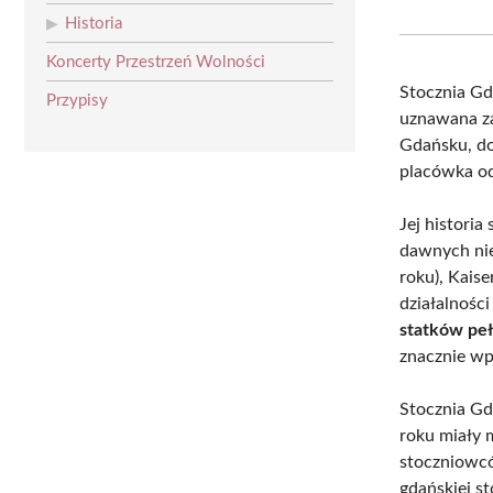
Historia
Koncerty Przestrzeń Wolności
Stocznia Gd
Przypisy
uznawana za
Gdańsku, do
placówka od
Jej historia
dawnych nie
roku), Kais
działalnośc
statków pe
znacznie wp
Stocznia Gd
roku miały 
stoczniowcó
gdańskiej st