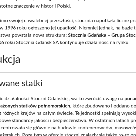
stotne znaczenie w historii Polski.
imo swojej chwalebnej przeszłości, stocznia napotkała liczne p
 w 1996 roku ogłoszono jej upadłość. Niemniej jednak, na bazie 
rstwa powstała nowa struktura:
Stocznia Gdańska – Grupa Stoc
006 roku Stocznia Gdańsk SA kontynuuje działalność na rynku.
kcja
ane statki
e działalności Stoczni Gdańskiej, warto zwrócić uwagę na
pona
sażonych statków pełnomorskich
, które zbudowano i oddano do
 różnych krajów na całym świecie. Te jednostki spełniają wysok
owe standardy jakości i bezpieczeństwa. W ostatnich latach p
oncentrowała się głównie na budowie kontenerowców, masowcó
żerskich. Poza tym w ofercie stoczni znalazły się także ro-ro or