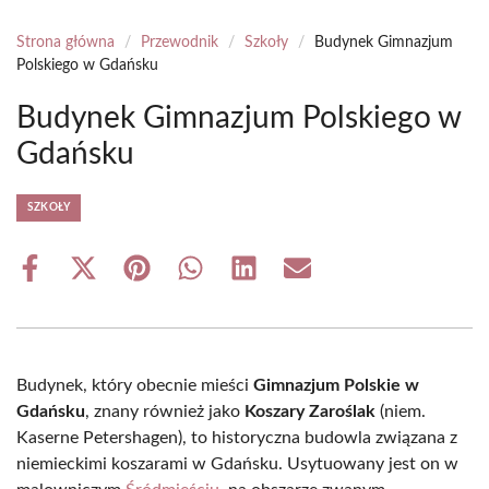
Strona główna
/
Przewodnik
/
Szkoły
/
Budynek Gimnazjum
Polskiego w Gdańsku
Budynek Gimnazjum Polskiego w
Gdańsku
SZKOŁY
Share
Share
Share
Share
Share
Share
on
on
on
on
on
on
Facebook
X
Pinterest
WhatsApp
LinkedIn
Email
(Twitter)
Budynek, który obecnie mieści
Gimnazjum Polskie w
Gdańsku
, znany również jako
Koszary Zaroślak
(niem.
Kaserne Petershagen), to historyczna budowla związana z
niemieckimi koszarami w Gdańsku. Usytuowany jest on w