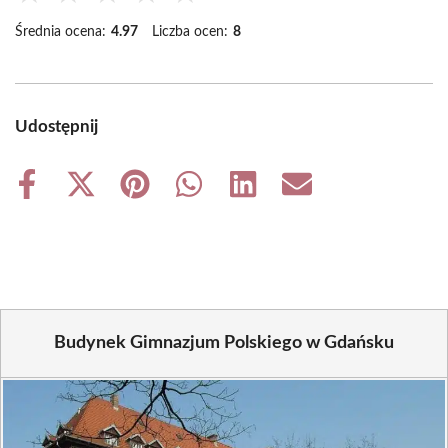
Średnia ocena:
4.97
Liczba ocen:
8
Udostępnij
Share
Share
Share
Share
Share
Share
on
on
on
on
on
on
Facebook
X
Pinterest
WhatsApp
LinkedIn
Email
(Twitter)
Budynek Gimnazjum Polskiego w Gdańsku