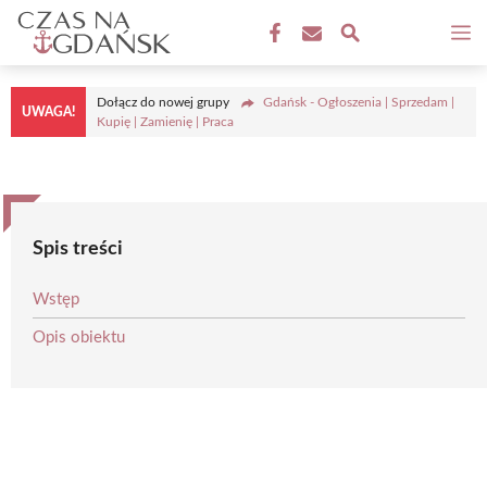
Przejdź
M
do
treści
Dołącz do nowej grupy
Gdańsk - Ogłoszenia | Sprzedam |
UWAGA!
Kupię | Zamienię | Praca
Spis treści
Wstęp
Opis obiektu