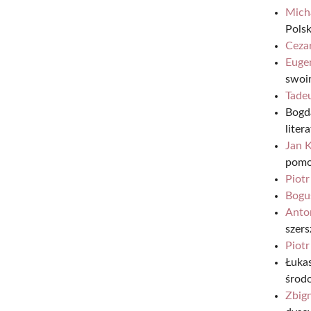
Mich
Pols
Ceza
Euge
swoi
Tadeu
Bogd
liter
Jan 
pomor
Piot
Bogu
Anto
szer
Piotr
Łukas
środ
Zbig