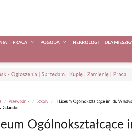
NIA
PRACA
POGODA
NEKROLOGI
DLA MIESZ
sk - Ogłoszenia | Sprzedam | Kupię | Zamienię | Praca
a
/
Przewodnik
/
Szkoły
/
II Liceum Ogólnokształcące im. dr. Włady
w Gdańsku
iceum Ogólnokształcące 