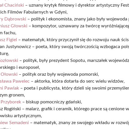
ał Chaciński
– uznany krytyk filmowy i dyrektor artystyczny Fes
kich Filmów Fabularnych w Gdyni,
ry Dąbrowski
– polityk i ekonomista, znany jako były wojewoda
niusz Głowski
– kompozytor, uznawany za twórcę wyróżniająceg
m fachu,
sz Figiel
– matematyk, który przyczynił się do rozwoju nauk ścis
an Justynowicz – poeta, który swoją twórczością wzbogaca pol
aturę,
Kozłowski
– polityk, były prezydent Sopotu, marszałek wojewód
skiego i europoseł,
r Ołowski
– polityk oraz były wojewoda pomorski,
sława Pawelec
– aktorka, która dotarła do serc wielu widzów,
ni Pawlak
– poeta i publicysta, który dzieli się swoimi przemyśle
szym gronem,
 Przyborek
– biskup pomocniczy gdański,
z Rogiński – malarz, grafik i ceramik, którego prace są cenione 
owisku artystycznym,
niew Semadeni
– matematyk, znany ze swojego wkładu w rozwój