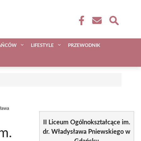
KAŃCÓW
LIFESTYLE
PRZEWODNIK
sława
II Liceum Ogólnokształcące im.
im.
dr. Władysława Pniewskiego w