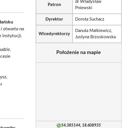
dr Władysław
Patron
Pniewski
Dyrektor
Dorota Suchacz
dańsku
 i otwarta na
Danuta Małkiewicz,
Wicedyrektorzy
 instytucji.
Justyna Brzoskowska
ludzie
.
Położenie na mapie
cesie
ysz,
u
54.385144, 18.608935
akomite