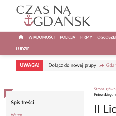
Przejdź
do
treści
WIADOMOŚCI
POLICJA
FIRMY
OGŁOSZE
LUDZIE
UWAGA!
Dołącz do nowej grupy
Gdań
Strona główn
Pniewskiego 
Spis treści
II L
Wstęp