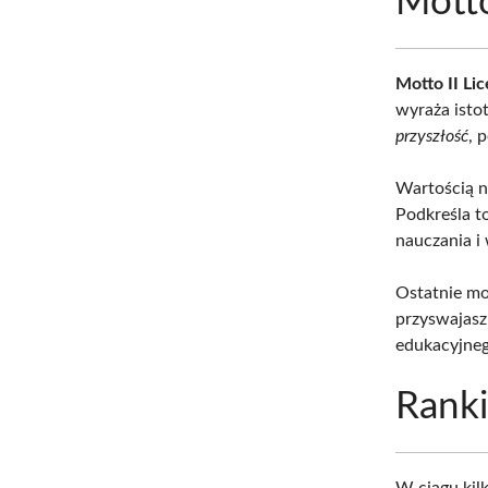
Motto
Motto II L
wyraża istot
przyszłość
, 
Wartością na
Podkreśla t
nauczania i
Ostatnie mo
przyswajasz
edukacyjneg
Ranki
W ciągu kil