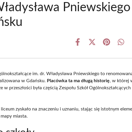
Władysława Pniewskiego
ńsku
Share
Share
Share
Shar
on
on
on
on
Facebook
X
Pinterest
What
(Twitter)
gólnokształcące im. dr. Władysława Pniewskiego to renomowana
kalizowana w Gdańsku.
Placówka ta ma długą historię
, w której
 że w przeszłości była częścią Zespołu Szkół Ogólnokształcących
 liceum zyskało na znaczeniu i uznaniu, stając się istotnym ele
 mapy miasta.