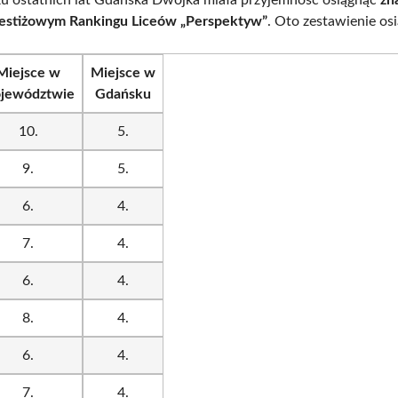
restiżowym Rankingu Liceów „Perspektyw”
. Oto zestawienie osi
Miejsce w
Miejsce w
jewództwie
Gdańsku
10.
5.
9.
5.
6.
4.
7.
4.
6.
4.
8.
4.
6.
4.
7.
4.