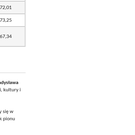
72,01
73,25
67,34
adysława
, kultury i
y się w
k pionu