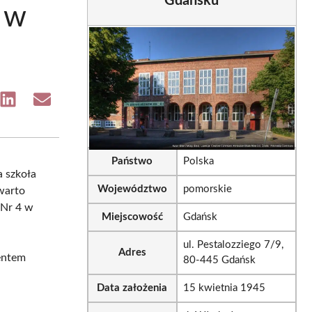
Gdańsku
 w
e
Share
Share
on
on
sApp
LinkedIn
Email
Państwo
Polska
 szkoła
Województwo
pomorskie
 warto
 Nr 4 w
Miejscowość
Gdańsk
ul. Pestalozziego 7/9,
Adres
mentem
80-445 Gdańsk
Data założenia
15 kwietnia 1945