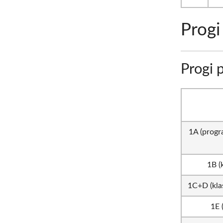
Prog
Progi 
1A (progr
1B (
1C+D (kla
1E 