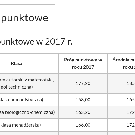
i punktowe
punktowe w 2017 r.
Próg punktowy w
Średnia 
Klasa
roku 2017
roku
am autorski z matematyki,
177,20
185
politechniczna)
klasa humanistyczna)
158,00
165
sa biologiczno-chemiczna)
163,20
172
(klasa menadżerska)
166,00
172