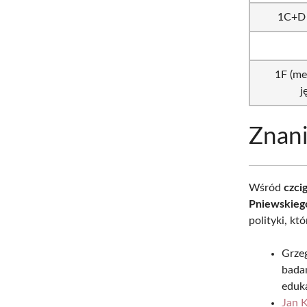
1C+D 
1F (me
j
Znani
Wśród
czci
Pniewskieg
polityki, kt
Grzeg
badan
eduk
Jan K