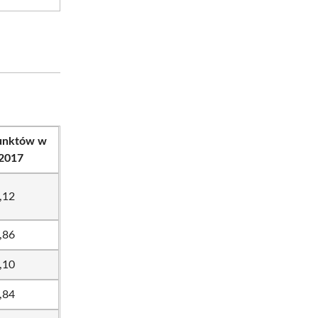
punktów w
 2017
,12
,86
,10
,84