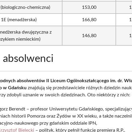
(biologiczno-chemiczna)
153,00
1
1E (menadżerska)
166,80
1
nedżerska dwujęzyczna z
146,80
1
ęzykiem niemieckim)
 absolwenci
godnych absolwentów II Liceum Ogólnokształcącego im. dr. Wł
o w Gdańsku
znajdują się przedstawiciele różnych dziedzin nauki
órzy zdobyli uznanie w swoich dziedzinach. Oto niektórzy z nich:
orz Berendt – profesor Uniwersytetu Gdańskiego, specjalizując
iach historii Pomorza oraz Żydów w XX wieku, a także naczelni
acyjno-naukowego przy gdańskim oddziale IPN,
rzysztof Bielecki
– polityk, który pełnił funkcję premiera R.P.,