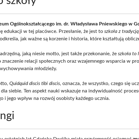
 szkoły
iceum Ogólnokształcącego im. dr. Władysława Pniewskiego w G
ę edukacji w tej placówce. Przesłanie, że jest to
szkoła z tradycją
podkreśla, jak ważne są korzenie i historia, które kształtują oblicze
drzędną, jaką niesie motto, jest także przekonanie, że
szkoła to 
o znaczenie relacji społecznych oraz wzajemnego wsparcia w pro
 wychowywania młodzieży.
tto,
Quidquid discis tibi discis
, oznacza, że wszystko, czego się ucz
 dla siebie. Ten aspekt nauki wskazuje na indywidualność proces
o i jego wpływ na rozwój osobisty każdego ucznia.
ngi
ku ostatnich lat Gdańska Dwójka miała przyjemność osiągnąć
zn