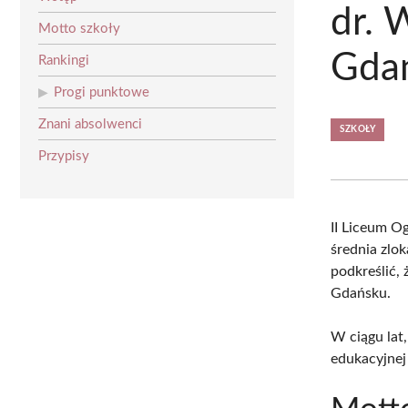
dr. 
Motto szkoły
Gda
Rankingi
Progi punktowe
Znani absolwenci
SZKOŁY
Przypisy
II Liceum O
średnia zlo
podkreślić,
Gdańsku.
W ciągu lat,
edukacyjnej