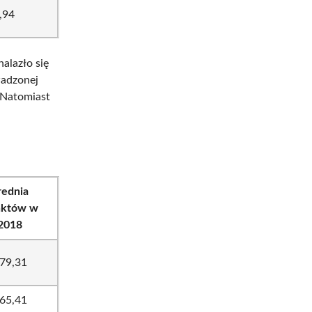
,94
alazło się
wadzonej
 Natomiast
rednia
nktów w
2018
79,31
65,41