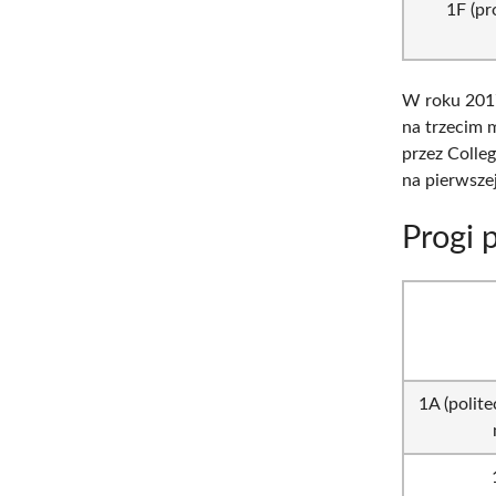
1F (pr
W roku 2017
na trzecim 
przez Colle
na pierwsze
Progi 
1A (polit