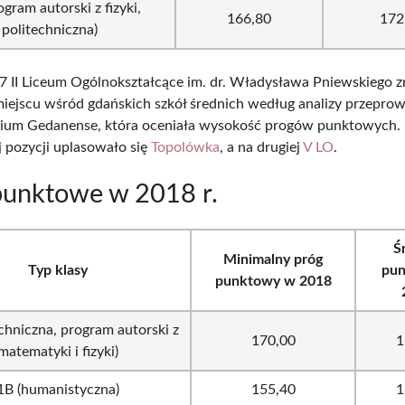
ogram autorski z fizyki,
166,80
172
politechniczna)
 II Liceum Ogólnokształcące im. dr. Władysława Pniewskiego zn
miejscu wśród gdańskich szkół średnich według analizy przepro
gium Gedanense, która oceniała wysokość progów punktowych.
j pozycji uplasowało się
Topolówka
, a na drugiej
V LO
.
punktowe w 2018 r.
Ś
Minimalny próg
Typ klasy
pu
punktowy w 2018
echniczna, program autorski z
170,00
1
matematyki i fizyki)
1B (humanistyczna)
155,40
1