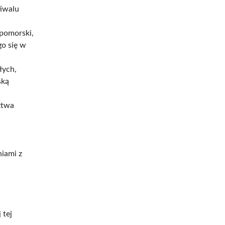
tiwalu
 pomorski,
o się w
łych,
ską
ztwa
niami z
w
 tej