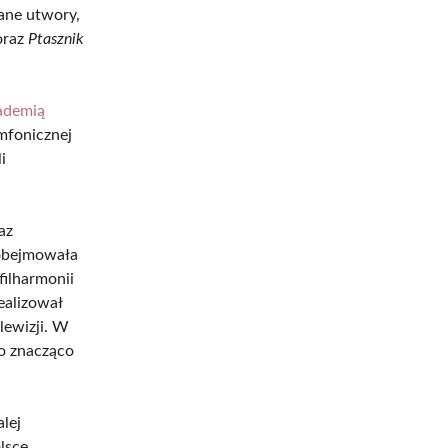
ane utwory,
raz
Ptasznik
ademią
mfonicznej
i
az
obejmowała
filharmonii
ealizował
lewizji. W
co znacząco
lej
lsce.