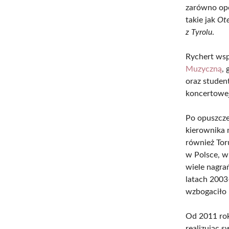
zarówno ope
takie jak
Ote
z Tyrolu
.
Rychert wsp
Muzyczną
,
oraz studen
koncertowe
Po opuszcze
kierownika
również Tor
w Polsce, w
wiele nagrań
latach 2003
wzbogaciło l
Od 2011 rok
realizując s