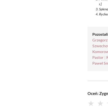
r.]
Splend
Rycher
Pozostali
Grzegorz
Szwecho
Komorow
Pastor
|
Paweł Sm
Oceń: Zyg
★
★