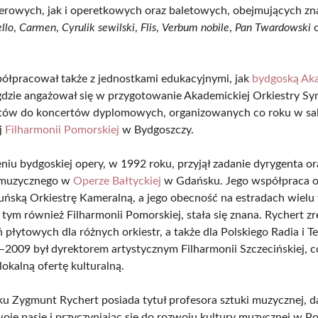
rowych, jak i operetkowych oraz baletowych, obejmujących zn
llo
,
Carmen
,
Cyrulik sewilski
,
Flis
,
Verbum nobile
,
Pan Twardowski
o
ółpracował także z jednostkami edukacyjnymi, jak
bydgoską Ak
 gdzie angażował się w przygotowanie Akademickiej Orkiestry Sy
tów do koncertów dyplomowych, organizowanych co roku w sal
j
Filharmonii Pomorskiej
w Bydgoszczy.
niu bydgoskiej opery, w 1992 roku, przyjął zadanie dyrygenta or
 muzycznego w
Operze Bałtyckiej
w Gdańsku. Jego współpraca 
uńską Orkiestrę Kameralną, a jego obecność na estradach wielu 
 tym również Filharmonii Pomorskiej, stała się znana. Rychert zr
 płytowych dla różnych orkiestr, a także dla Polskiego Radia i Te
–2009 był dyrektorem artystycznym Filharmonii Szczecińskiej, 
okalną ofertę kulturalną.
u Zygmunt Rychert posiada tytuł profesora sztuki muzycznej, da
woje pasje i przyczyniając się do rozwoju kultury muzycznej w Po