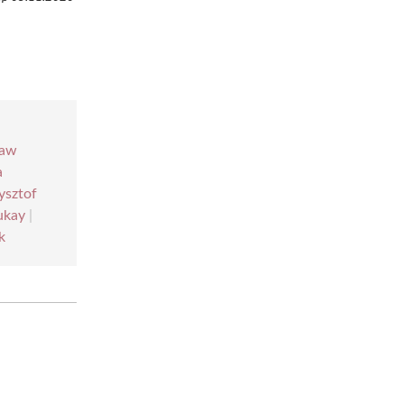
ław
a
ysztof
ukay
|
k