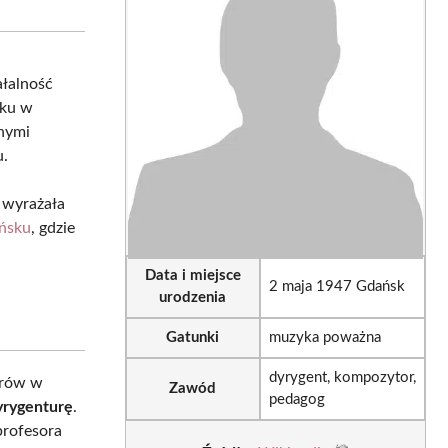
sApp
LinkedIn
Email
ałalność
oku w
anymi
u.
 wyrażała
ńsku
, gdzie
Data i miejsce
2 maja 1947 Gdańsk
urodzenia
Gatunki
muzyka poważna
dyrygent, kompozytor,
orów w
Zawód
pedagog
yrygenturę
.
rofesora