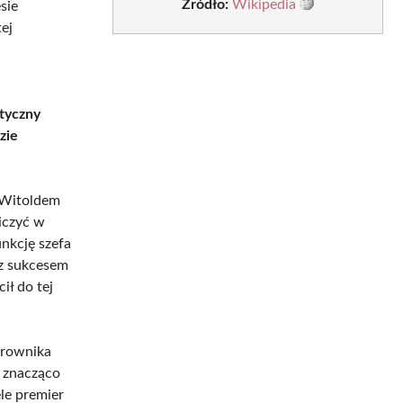
Źródło:
Wikipedia
sie
ej
styczny
zie
 Witoldem
niczyć w
nkcję szefa
 z sukcesem
ił do tej
erownika
ł znacząco
le premier