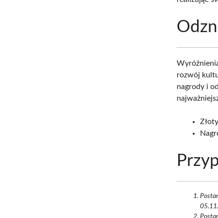
Odzn
Wyróżnienia
rozwój kultu
nagrody i o
najważniejsz
Złoty
Nagr
Przyp
Postan
05.11.
Postan