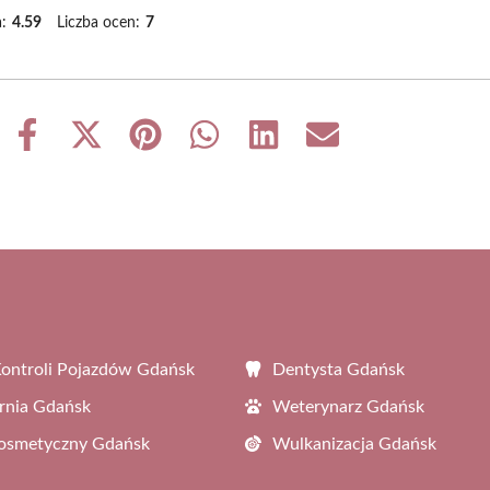
:
4.59
Liczba ocen:
7
Share
Share
Share
Share
Share
Share
on
on
on
on
on
on
Facebook
X
Pinterest
WhatsApp
LinkedIn
Email
(Twitter)
Kontroli Pojazdów Gdańsk
Dentysta Gdańsk
rnia Gdańsk
Weterynarz Gdańsk
Kosmetyczny Gdańsk
Wulkanizacja Gdańsk