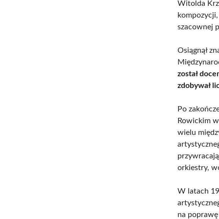
Witolda Krz
kompozycji,
szacownej p
Osiągnął zn
Międzynaro
został doce
zdobywał li
Po zakończe
Rowickim 
wielu międz
artystyczneg
przywracają
orkiestry, w
W latach 19
artystyczn
na poprawę 