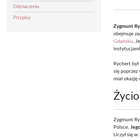
Odznaczenia
Przypisy
Zygmunt Ry
obejmuje za
Gdańsku
. J
instytucjam
Rychert był
się poprzez
miał okazję
Życio
Zygmunt Ryc
Polsce.
Jego
Uczył się w