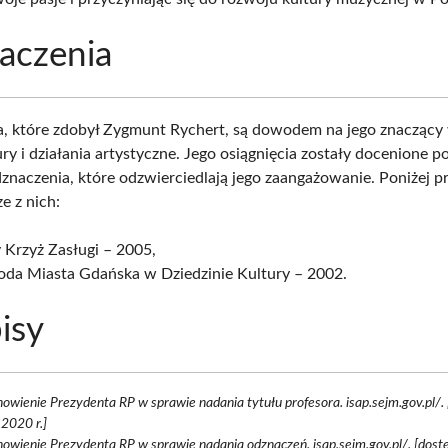
aczenia
, które zdobył Zygmunt Rychert, są dowodem na jego znaczący
ry i działania artystyczne. Jego osiągnięcia zostały docenione p
dznaczenia, które odzwierciedlają jego zaangażowanie. Poniżej 
e z nich:
 Krzyż Zasługi – 2005,
oda Miasta Gdańska w Dziedzinie Kultury – 2002.
isy
owienie Prezydenta RP w sprawie nadania tytułu profesora. isap.sejm.gov.pl/.
2020 r.]
owienie Prezydenta RP w sprawie nadania odznaczeń. isap.sejm.gov.pl/. [dos