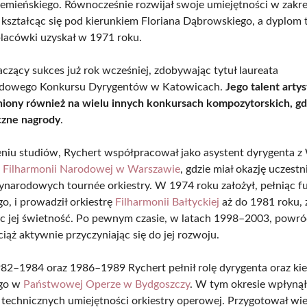
emieńskiego. Równocześnie rozwijał swoje umiejętności w zakre
 kształcąc się pod kierunkiem Floriana Dąbrowskiego, a dyplom t
lacówki uzyskał w 1971 roku.
aczący sukces już rok wcześniej, zdobywając tytuł laureata
dowego Konkursu Dyrygentów w Katowicach.
Jego talent arty
niony również na wielu innych konkursach kompozytorskich, gd
czne nagrody
.
niu studiów, Rychert współpracował jako asystent dyrygenta z
w
Filharmonii Narodowej w Warszawie
, gdzie miał okazję uczest
ynarodowych tournée orkiestry. W 1974 roku założył, pełniąc fu
o, i prowadził orkiestrę
Filharmonii Bałtyckiej
aż do 1981 roku,
c jej świetność. Po pewnym czasie, w latach 1998–2003, powróc
ciąż aktywnie przyczyniając się do jej rozwoju.
82–1984 oraz 1986–1989 Rychert pełnił rolę dyrygenta oraz ki
ego w
Państwowej Operze w Bydgoszczy
. W tym okresie wpłyną
technicznych umiejętności orkiestry operowej. Przygotował wie