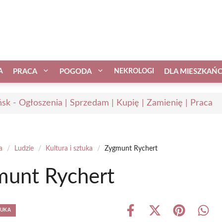
A
PRACA
POGODA
NEKROLOGI
DLA MIESZKAŃ
sk - Ogłoszenia | Sprzedam | Kupię | Zamienię | Praca
a
/
Ludzie
/
Kultura i sztuka
/
Zygmunt Rychert
unt Rychert
TUKA
Share
Share
Share
Shar
on
on
on
on