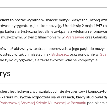
Facebook
X
Pinterest
What
(Twitter)
chert
to postać wybitna w świecie muzyki klasycznej, której dzi
równo dyrygenturę, jak i kompozycję. Urodził się 2 maja 1947 r
ego kariera artystyczna jest silnie związana z wieloma renomow
i muzycznymi, w tym z filharmoniami w
Warszawie
oraz Gdańsk
 również aktywny w teatrach operowych, a jego pasja do muzyki
 występy w takich miastach jak
Bydgoszcz
oraz ponownie w
Gda
 nie tylko dyrygować, ale także tworzyć własne kompozycje.
rys
hert jest jednym z wyróżniających się dyrygentów i kompozyt
 kariera muzyczna rozpoczęła się w czasach, kiedy studiował d
Państwowej Wyższej Szkole Muzycznej w Poznaniu
pod okiem p