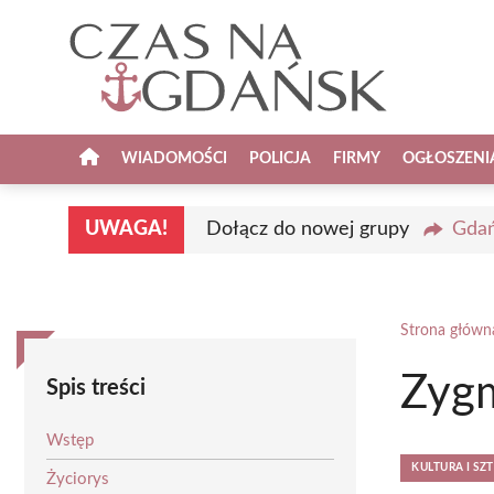
Przejdź
do
treści
WIADOMOŚCI
POLICJA
FIRMY
OGŁOSZENI
UWAGA!
Dołącz do nowej grupy
Gdań
Strona główn
Zygm
Spis treści
Wstęp
KULTURA I SZ
Życiorys