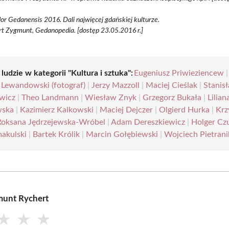
or Gedanensis 2016. Dali najwięcej gdańskiej kulturze.
t Zygmunt, Gedanopedia. [dostęp 23.05.2016 r.]
 ludzie w kategorii "Kultura i sztuka":
Eugeniusz Priwieziencew
|
 Lewandowski (fotograf)
|
Jerzy Mazzoll
|
Maciej Cieślak
|
Stanis
wicz
|
Theo Landmann
|
Wiesław Znyk
|
Grzegorz Bukała
|
Lilian
ska
|
Kazimierz Kalkowski
|
Maciej Dejczer
|
Olgierd Hurka
|
Krz
Roksana Jędrzejewska-Wróbel
|
Adam Dereszkiewicz
|
Holger Cz
akulski
|
Bartek Królik
|
Marcin Gołębiewski
|
Wojciech Pietrani
munt Rychert
★
★
★