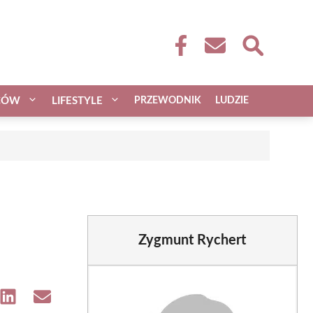
CÓW
LIFESTYLE
PRZEWODNIK
LUDZIE
Zygmunt Rychert
e
Share
Share
on
on