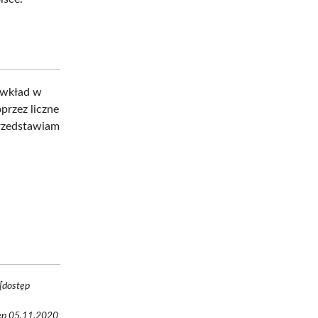
 wkład w
oprzez liczne
przedstawiam
 [dostęp
tęp 05.11.2020