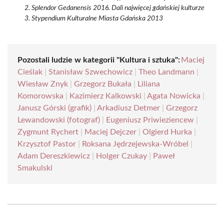
Splendor Gedanensis 2016. Dali najwięcej gdańskiej kulturze
Stypendium Kulturalne Miasta Gdańska 2013
Pozostali ludzie w kategorii "Kultura i sztuka":
Maciej
Cieślak
|
Stanisław Szwechowicz
|
Theo Landmann
|
Wiesław Znyk
|
Grzegorz Bukała
|
Liliana
Komorowska
|
Kazimierz Kalkowski
|
Agata Nowicka
|
Janusz Górski (grafik)
|
Arkadiusz Detmer
|
Grzegorz
Lewandowski (fotograf)
|
Eugeniusz Priwieziencew
|
Zygmunt Rychert
|
Maciej Dejczer
|
Olgierd Hurka
|
Krzysztof Pastor
|
Roksana Jędrzejewska-Wróbel
|
Adam Dereszkiewicz
|
Holger Czukay
|
Paweł
Smakulski