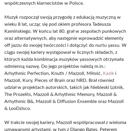
współczesnych klarnecistów w Polsce.
Muzyk rozpoczął swoją przygodę z edukacją muzyczną w
wieku 8 lat, ucząc się pod okiem profesora Tadeusza
Kamińskiego. W końcu lat 80. grał w zespołach punkowych
oraz alternatywnych, aby następnie wprowadzić elementy
off jazzu do swojej twórczości i dołączyć do nurtu yassu. W
ciągu swojej kariery występował w licznych składach, z
których każda kombinacja muzyków yassowych otrzymała
odmienną nazwę. Do jego projektów należą m.in.:
Arhythmic Perfection, Knuth / Mazzoll, Miłość,
Kazik
i
Mazzoll, Kury, Pieces of Brain oraz NRD. Brał również
udział w projektach autorskich, takich jak Niebieski Lotnik,
The Prozelits, Mazzoll & Arhythmic Memory, Mazzoll &
Arhythmic B&, Mazzoll & Diffusion Ensemble oraz Mazzoll
& LooDzisco.
W trakcie swojej kariery, Mazzoll współpracował z wieloma
uznawanymi artystami, w tym z Django Bates, Peterem