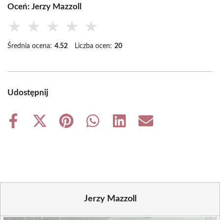
Oceń: Jerzy Mazzoll
★
★
★
★
★
Średnia ocena:
4.52
Liczba ocen:
20
Udostępnij
Share
Share
Share
Share
Share
Share
on
on
on
on
on
on
Facebook
X
Pinterest
WhatsApp
LinkedIn
Email
(Twitter)
Jerzy Mazzoll