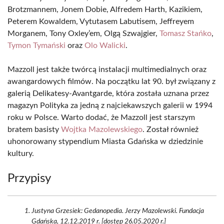
Brotzmannem, Jonem Dobie, Alfredem Harth, Kazikiem,
Peterem Kowaldem, Vytutasem Labutisem, Jeffreyem
Morganem, Tony Oxley’em, Olgą Szwajgier,
Tomasz Stańko
,
Tymon Tymański
oraz
Olo Walicki
.
Mazzoll jest także twórcą instalacji multimedialnych oraz
awangardowych filmów. Na początku lat 90. był związany z
galerią Delikatesy-Avantgarde, która została uznana przez
magazyn Polityka za jedną z najciekawszych galerii w 1994
roku w Polsce. Warto dodać, że Mazzoll jest starszym
bratem basisty
Wojtka Mazolewskiego
. Został również
uhonorowany stypendium Miasta Gdańska w dziedzinie
kultury.
Przypisy
Justyna Grzesiek: Gedanopedia. Jerzy Mazolewski. Fundacja
Gdańska, 12.12.2019 r. [dostęp 26.05.2020 r.]