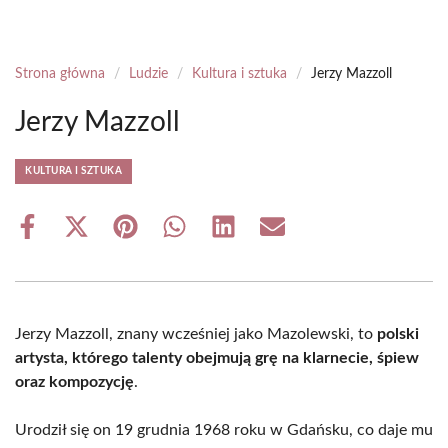
Strona główna
/
Ludzie
/
Kultura i sztuka
/
Jerzy Mazzoll
Jerzy Mazzoll
KULTURA I SZTUKA
Share
Share
Share
Share
Share
Share
on
on
on
on
on
on
Facebook
X
Pinterest
WhatsApp
LinkedIn
Email
(Twitter)
Jerzy Mazzoll, znany wcześniej jako Mazolewski, to
polski
artysta, którego talenty obejmują grę na klarnecie, śpiew
oraz kompozycję
.
Urodził się on 19 grudnia 1968 roku w Gdańsku, co daje mu