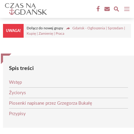
Przejdź
M
do
treści
Dołącz do nowej grupy
Gdańsk - Ogłoszenia | Sprzedam |
UWAGA!
Kupię | Zamienię | Praca
Spis treści
Wstęp
Życiorys
Piosenki napisane przez Grzegorza Bukałę
Przypisy