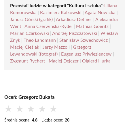
Pozostali ludzie w kategorii "Kultura i sztuka":
Liliana
Komorowska
|
Kazimierz Kalkowski
|
Agata Nowicka
|
Janusz Górski (grafik)
|
Arkadiusz Detmer
|
Aleksandra
Went
|
Anna Czerwińska-Rydel
|
Mathias Goeritz
|
Marian Czarkowski
|
Andrzej Piszczatowski
|
Wiesław
Znyk
|
Theo Landmann
|
Stanisław Szwechowicz
|
Maciej Cieślak
|
Jerzy Mazzoll
|
Grzegorz
Lewandowski (fotograf)
|
Eugeniusz Priwieziencew
|
Zygmunt Rychert
|
Maciej Dejczer
|
Olgierd Hurka
Oceń: Grzegorz Bukała
★
★
★
★
★
Średnia ocena:
4.8
Liczba ocen:
20