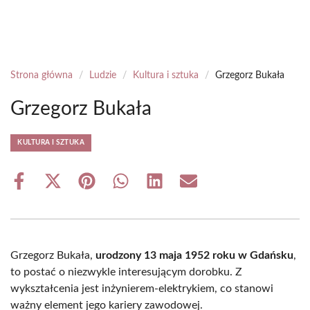
Strona główna
/
Ludzie
/
Kultura i sztuka
/
Grzegorz Bukała
Grzegorz Bukała
KULTURA I SZTUKA
Share
Share
Share
Share
Share
Share
on
on
on
on
on
on
Facebook
X
Pinterest
WhatsApp
LinkedIn
Email
(Twitter)
Grzegorz Bukała,
urodzony 13 maja 1952 roku w Gdańsku
,
to postać o niezwykle interesującym dorobku. Z
wykształcenia jest inżynierem-elektrykiem, co stanowi
ważny element jego kariery zawodowej.