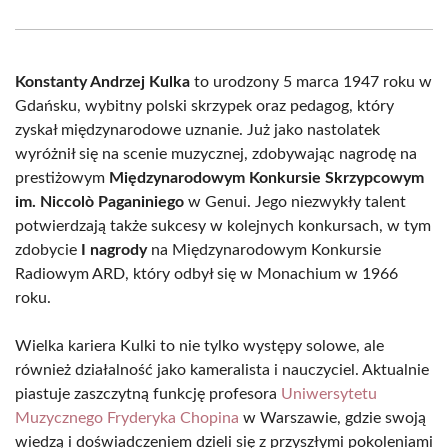
Facebook
X
Pinterest
WhatsApp
LinkedIn
Email
(Twitter)
Konstanty Andrzej Kulka
to urodzony 5 marca 1947 roku w
Gdańsku, wybitny polski skrzypek oraz pedagog, który
zyskał międzynarodowe uznanie. Już jako nastolatek
wyróżnił się na scenie muzycznej, zdobywając nagrodę na
prestiżowym
Międzynarodowym Konkursie Skrzypcowym
im. Niccolò Paganiniego
w Genui. Jego niezwykły talent
potwierdzają także sukcesy w kolejnych konkursach, w tym
zdobycie
I nagrody
na Międzynarodowym Konkursie
Radiowym ARD, który odbył się w Monachium w 1966
roku.
Wielka kariera Kulki to nie tylko występy solowe, ale
również działalność jako kameralista i nauczyciel. Aktualnie
piastuje zaszczytną funkcję profesora
Uniwersytetu
Muzycznego Fryderyka Chopina
w Warszawie, gdzie swoją
wiedzą i doświadczeniem dzieli się z przyszłymi pokoleniami