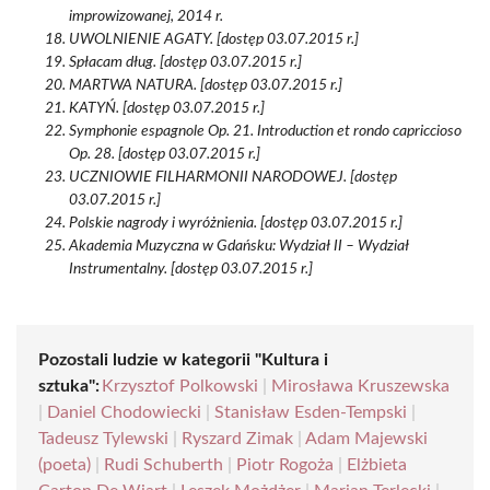
improwizowanej, 2014 r.
UWOLNIENIE AGATY. [dostęp 03.07.2015 r.]
Spłacam dług. [dostęp 03.07.2015 r.]
MARTWA NATURA. [dostęp 03.07.2015 r.]
KATYŃ. [dostęp 03.07.2015 r.]
Symphonie espagnole Op. 21. Introduction et rondo capriccioso
Op. 28. [dostęp 03.07.2015 r.]
UCZNIOWIE FILHARMONII NARODOWEJ. [dostęp
03.07.2015 r.]
Polskie nagrody i wyróżnienia. [dostęp 03.07.2015 r.]
Akademia Muzyczna w Gdańsku: Wydział II – Wydział
Instrumentalny. [dostęp 03.07.2015 r.]
Pozostali ludzie w kategorii "Kultura i
sztuka":
Krzysztof Polkowski
|
Mirosława Kruszewska
|
Daniel Chodowiecki
|
Stanisław Esden-Tempski
|
Tadeusz Tylewski
|
Ryszard Zimak
|
Adam Majewski
(poeta)
|
Rudi Schuberth
|
Piotr Rogoża
|
Elżbieta