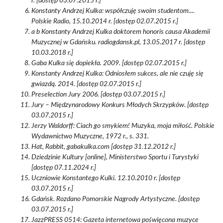
r. [dostęp 03.07.2015 r.]
Konstanty Andrzej Kulka: współczuję swoim studentom....
Polskie Radio, 15.10.2014 r. [dostęp 02.07.2015 r.]
a b Konstanty Andrzej Kulka doktorem honoris causa Akademii
Muzycznej w Gdańsku. radiogdansk.pl, 13.05.2017 r. [dostęp
10.03.2018 r.]
Gaba Kulka się dopiekła. 2009. [dostęp 02.07.2015 r.]
Konstanty Andrzej Kulka: Odniosłem sukces, ale nie czuję się
gwiazdą. 2014. [dostęp 02.07.2015 r.]
Preselection Jury 2006. [dostęp 03.07.2015 r.]
Jury – Międzynarodowy Konkurs Młodych Skrzypków. [dostęp
03.07.2015 r.]
Jerzy Waldorff: Ciach go smykiem! Muzyka, moja miłość. Polskie
Wydawnictwo Muzyczne, 1972 r., s. 331.
Hat, Rabbit, gabakulka.com [dostęp 31.12.2012 r.]
Dziedzinie Kultury [online], Ministerstwo Sportu i Turystyki
[dostęp 07.11.2024 r.]
Uczniowie Konstantego Kulki. 12.10.2010 r. [dostęp
03.07.2015 r.]
Gdańsk. Rozdano Pomorskie Nagrody Artystyczne. [dostęp
03.07.2015 r.]
JazzPRESS 0514: Gazeta internetowa poświęcona muzyce