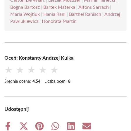
Carton De Wiart
|
Leszek Możdżer
|
Marian Terlecki
|
Bogna Bartosz
|
Bartek Materka
|
Alfons Sarrach
|
Maria Wojtiuk
|
Hania Rani
|
Barthel Ranisch
|
Andrzej
Pawlukiewicz
|
Honorata Martin
Oceń: Konstanty Andrzej Kulka
★
★
★
★
★
Średnia ocena:
4.54
Liczba ocen:
8
Udostępnij
Share
Share
Share
Share
Share
Share