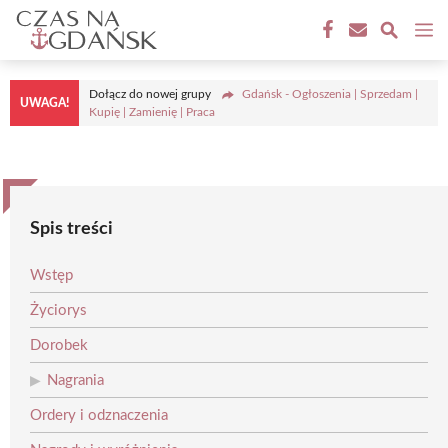
Przejdź
M
do
treści
Dołącz do nowej grupy
Gdańsk - Ogłoszenia | Sprzedam |
UWAGA!
Kupię | Zamienię | Praca
Spis treści
Wstęp
Życiorys
Dorobek
Nagrania
Ordery i odznaczenia