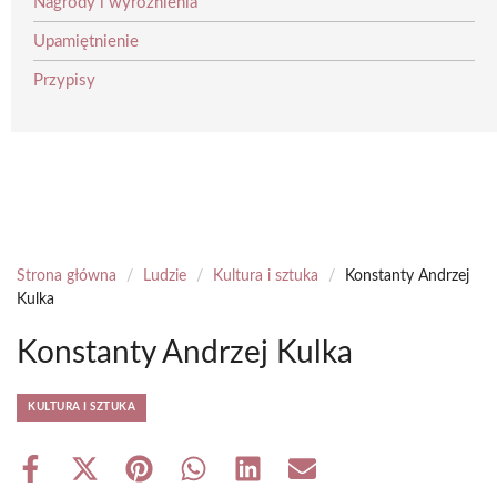
Nagrody i wyróżnienia
Upamiętnienie
Przypisy
Strona główna
/
Ludzie
/
Kultura i sztuka
/
Konstanty Andrzej
Kulka
Konstanty Andrzej Kulka
KULTURA I SZTUKA
Share
Share
Share
Share
Share
Share
on
on
on
on
on
on