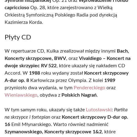
Symfonii hiszpańskiej
Op. 21 oraz
Wprowadzenie i rondo
capriccioso
Op. 28, które zarejestrowano z Wielką
Orkiestrą Symfoniczną Polskiego Radia pod dyrekcją
Kazimierza Korda.
Płyty CD
W repertuarze CD, Kulka zrealizował między innymi
Bach,
Koncerty skrzypcowe, BWV
, oraz
Vivaldiego – Koncert na
dwoje skrzypiec RV 522
, które ukazały się nakładem CD
Accord. W
1988
roku wydany został
Koncert skrzypcowy
A-dur op. 8
Karłowicza przez Olympia. Z kolei
1989
przyniosło dwa wydania, w tym
Pendereckiego
oraz
Wieniawskiego
, obydwa z
Polskich Nagrań
.
W tym samym roku, ukazały się także
Lutosławski
:
Partita
na skrzypce i fortepian
oraz
Koncert skrzypcowy D-dur op.
16
Emil Młynarskiego. Warto również nadmienić
Szymanowskiego, Koncerty skrzypcowe 1&2
, które