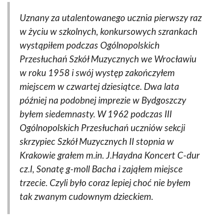
Uznany za utalentowanego ucznia pierwszy raz
w życiu w szkolnych, konkursowych szrankach
wystąpiłem podczas Ogólnopolskich
Przesłuchań Szkół Muzycznych we Wrocławiu
w roku 1958 i swój występ zakończyłem
miejscem w czwartej dziesiątce. Dwa lata
później na podobnej imprezie w Bydgoszczy
byłem siedemnasty. W 1962 podczas III
Ogólnopolskich Przesłuchań uczniów sekcji
skrzypiec Szkół Muzycznych II stopnia w
Krakowie grałem m.in. J.Haydna Koncert C-dur
cz.I, Sonatę g-moll Bacha i zająłem miejsce
trzecie. Czyli było coraz lepiej choć nie byłem
tak zwanym cudownym dzieckiem.