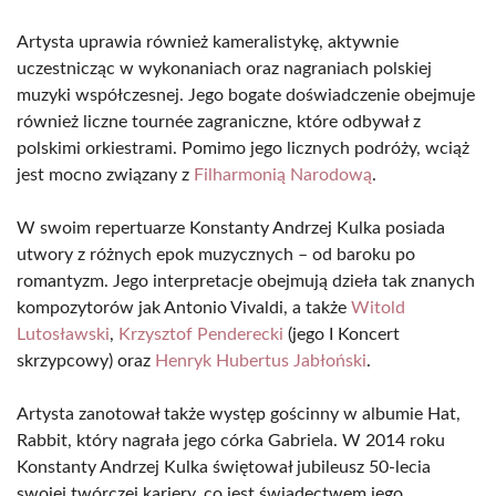
Artysta uprawia również kameralistykę, aktywnie
uczestnicząc w wykonaniach oraz nagraniach polskiej
muzyki współczesnej. Jego bogate doświadczenie obejmuje
również liczne tournée zagraniczne, które odbywał z
polskimi orkiestrami. Pomimo jego licznych podróży, wciąż
jest mocno związany z
Filharmonią Narodową
.
W swoim repertuarze Konstanty Andrzej Kulka posiada
utwory z różnych epok muzycznych – od baroku po
romantyzm. Jego interpretacje obejmują dzieła tak znanych
kompozytorów jak Antonio Vivaldi, a także
Witold
Lutosławski
,
Krzysztof Penderecki
(jego I Koncert
skrzypcowy) oraz
Henryk Hubertus Jabłoński
.
Artysta zanotował także występ gościnny w albumie Hat,
Rabbit, który nagrała jego córka Gabriela. W 2014 roku
Konstanty Andrzej Kulka świętował jubileusz 50-lecia
swojej twórczej kariery, co jest świadectwem jego