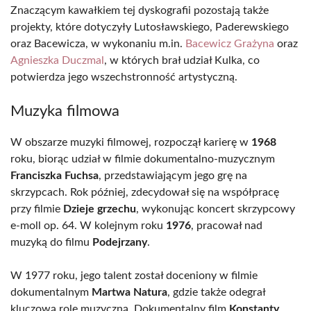
Znaczącym kawałkiem tej dyskografii pozostają także
projekty, które dotyczyły Lutosławskiego, Paderewskiego
oraz Bacewicza, w wykonaniu m.in.
Bacewicz Grażyna
oraz
Agnieszka Duczmal
, w których brał udział Kulka, co
potwierdza jego wszechstronność artystyczną.
Muzyka filmowa
W obszarze muzyki filmowej, rozpoczął karierę w
1968
roku, biorąc udział w filmie dokumentalno-muzycznym
Franciszka Fuchsa
, przedstawiającym jego grę na
skrzypcach. Rok później, zdecydował się na współpracę
przy filmie
Dzieje grzechu
, wykonując koncert skrzypcowy
e-moll op. 64. W kolejnym roku
1976
, pracował nad
muzyką do filmu
Podejrzany
.
W 1977 roku, jego talent został doceniony w filmie
dokumentalnym
Martwa Natura
, gdzie także odegrał
kluczową rolę muzyczną. Dokumentalny film
Konstanty