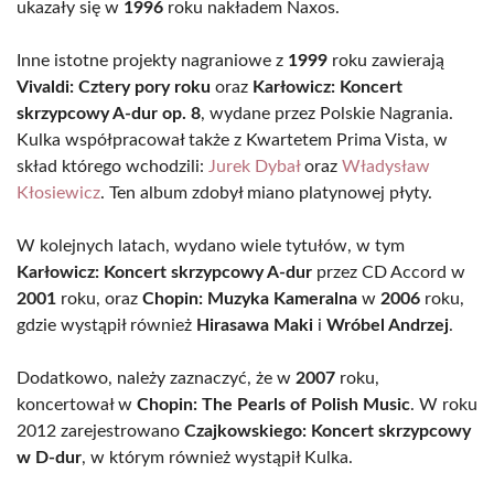
ukazały się w
1996
roku nakładem Naxos.
Inne istotne projekty nagraniowe z
1999
roku zawierają
Vivaldi: Cztery pory roku
oraz
Karłowicz: Koncert
skrzypcowy A-dur op. 8
, wydane przez Polskie Nagrania.
Kulka współpracował także z Kwartetem Prima Vista, w
skład którego wchodzili:
Jurek Dybał
oraz
Władysław
Kłosiewicz
. Ten album zdobył miano platynowej płyty.
W kolejnych latach, wydano wiele tytułów, w tym
Karłowicz: Koncert skrzypcowy A-dur
przez CD Accord w
2001
roku, oraz
Chopin: Muzyka Kameralna
w
2006
roku,
gdzie wystąpił również
Hirasawa Maki
i
Wróbel Andrzej
.
Dodatkowo, należy zaznaczyć, że w
2007
roku,
koncertował w
Chopin: The Pearls of Polish Music
. W roku
2012 zarejestrowano
Czajkowskiego: Koncert skrzypcowy
w D-dur
, w którym również wystąpił Kulka.