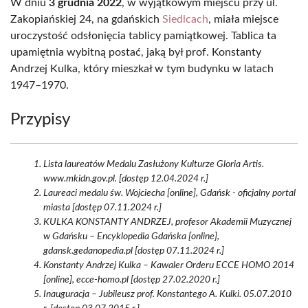
W dniu
3 grudnia 2022
, w wyjątkowym miejscu przy ul.
Zakopiańskiej 24, na gdańskich
Siedlcach
, miała miejsce
uroczystość odsłonięcia tablicy pamiątkowej. Tablica ta
upamiętnia wybitną postać, jaką był prof. Konstanty
Andrzej Kulka, który mieszkał w tym budynku w latach
1947–1970.
Przypisy
Lista laureatów Medalu Zasłużony Kulturze Gloria Artis.
www.mkidn.gov.pl. [dostęp 12.04.2024 r.]
Laureaci medalu św. Wojciecha [online], Gdańsk - oficjalny portal
miasta [dostęp 07.11.2024 r.]
KULKA KONSTANTY ANDRZEJ, profesor Akademii Muzycznej
w Gdańsku – Encyklopedia Gdańska [online],
gdansk.gedanopedia.pl [dostęp 07.11.2024 r.]
Konstanty Andrzej Kulka – Kawaler Orderu ECCE HOMO 2014
[online], ecce-homo.pl [dostęp 27.02.2020 r.]
Inauguracja – Jubileusz prof. Konstantego A. Kulki. 05.07.2010