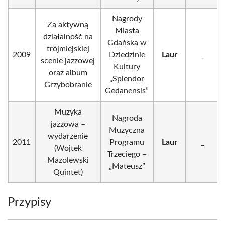
Nagrody
Za aktywną
Miasta
działalność na
Gdańska w
trójmiejskiej
2009
Dziedzinie
Laur
_
scenie jazzowej
Kultury
oraz album
„Splendor
Grzybobranie
Gedanensis”
Muzyka
Nagroda
jazzowa –
Muzyczna
wydarzenie
2011
Programu
Laur
_
(Wojtek
Trzeciego –
Mazolewski
„Mateusz”
Quintet)
Przypisy