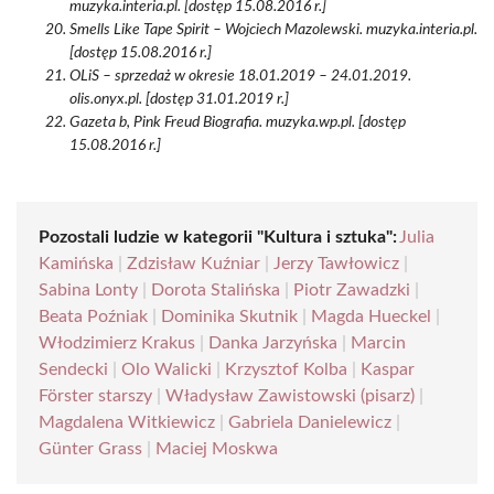
muzyka.interia.pl. [dostęp 15.08.2016 r.]
Smells Like Tape Spirit – Wojciech Mazolewski. muzyka.interia.pl.
[dostęp 15.08.2016 r.]
OLiS – sprzedaż w okresie 18.01.2019 – 24.01.2019.
olis.onyx.pl. [dostęp 31.01.2019 r.]
Gazeta b, Pink Freud Biografia. muzyka.wp.pl. [dostęp
15.08.2016 r.]
Pozostali ludzie w kategorii "Kultura i sztuka":
Julia
Kamińska
|
Zdzisław Kuźniar
|
Jerzy Tawłowicz
|
Sabina Lonty
|
Dorota Stalińska
|
Piotr Zawadzki
|
Beata Poźniak
|
Dominika Skutnik
|
Magda Hueckel
|
Włodzimierz Krakus
|
Danka Jarzyńska
|
Marcin
Sendecki
|
Olo Walicki
|
Krzysztof Kolba
|
Kaspar
Förster starszy
|
Władysław Zawistowski (pisarz)
|
Magdalena Witkiewicz
|
Gabriela Danielewicz
|
Günter Grass
|
Maciej Moskwa