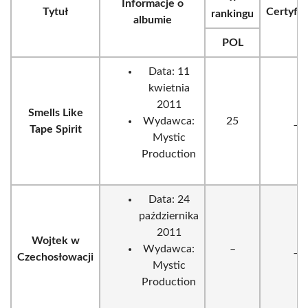
Informacje o
Tytuł
Certyfik
rankingu
albumie
POL
Data: 11
kwietnia
2011
Smells Like
Wydawca:
25
_
Tape Spirit
Mystic
Production
Data: 24
października
2011
Wojtek w
Wydawca:
–
_
Czechosłowacji
Mystic
Production