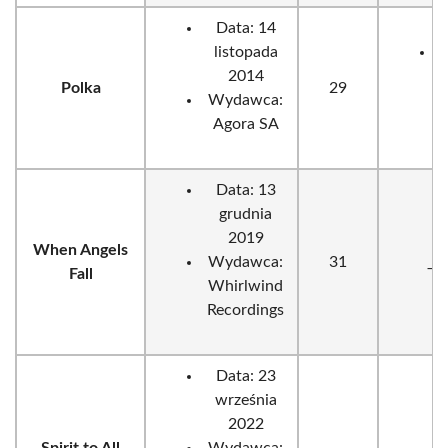
Data: 14
listopada
P
2014
z
Polka
29
Wydawca:
p
Agora SA
Data: 13
grudnia
2019
When Angels
Wydawca:
31
_
Fall
Whirlwind
Recordings
Data: 23
września
2022