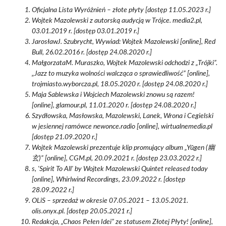
Oficjalna Lista Wyróżnień – złote płyty [dostęp 11.05.2023 r.]
Wojtek Mazolewski z autorską audycją w Trójce. media2.pl,
03.01.2019 r. [dostęp 03.01.2019 r.]
JarosławJ. Szubrycht, Wywiad: Wojtek Mazolewski [online], Red
Bull, 26.02.2016 r. [dostęp 24.08.2020 r.]
MałgorzataM. Muraszko, Wojtek Mazolewski odchodzi z „Trójki”.
„Jazz to muzyka wolności walcząca o sprawiedliwość” [online],
trojmiasto.wyborcza.pl, 18.05.2020 r. [dostęp 24.08.2020 r.]
Maja Sablewska i Wojciech Mazolewski znowu są razem!
[online], glamour.pl, 11.01.2020 r. [dostęp 24.08.2020 r.]
Szydłowska, Masłowska, Mazolewski, Lanek, Wrona i Cegielski
w jesiennej ramówce newonce.radio [online], wirtualnemedia.pl
[dostęp 21.09.2020 r.]
Wojtek Mazolewski prezentuje klip promujący album „Yūgen (幽
玄)” [online], CGM.pl, 20.09.2021 r. [dostęp 23.03.2022 r.]
s, 'Spirit To All' by Wojtek Mazolewski Quintet released today
[online], Whirlwind Recordings, 23.09.2022 r. [dostęp
28.09.2022 r.]
OLiS – sprzedaż w okresie 07.05.2021 – 13.05.2021.
olis.onyx.pl. [dostęp 20.05.2021 r.]
Redakcja, „Chaos Pełen Idei” ze statusem Złotej Płyty! [online],