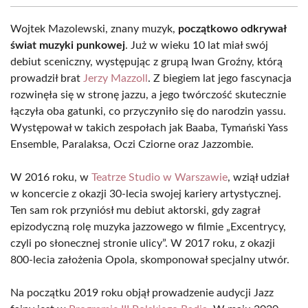
Wojtek Mazolewski, znany muzyk,
początkowo odkrywał
świat muzyki punkowej
. Już w wieku 10 lat miał swój
debiut sceniczny, występując z grupą Iwan Groźny, którą
prowadził brat
Jerzy Mazzoll
. Z biegiem lat jego fascynacja
rozwinęła się w stronę jazzu, a jego twórczość skutecznie
łączyła oba gatunki, co przyczyniło się do narodzin yassu.
Występował w takich zespołach jak Baaba, Tymański Yass
Ensemble, Paralaksa, Oczi Cziorne oraz Jazzombie.
W 2016 roku, w
Teatrze Studio w Warszawie
, wziął udział
w koncercie z okazji 30-lecia swojej kariery artystycznej.
Ten sam rok przyniósł mu debiut aktorski, gdy zagrał
epizodyczną rolę muzyka jazzowego w filmie „Excentrycy,
czyli po słonecznej stronie ulicy”. W 2017 roku, z okazji
800-lecia założenia Opola, skomponował specjalny utwór.
Na początku 2019 roku objął prowadzenie audycji Jazz