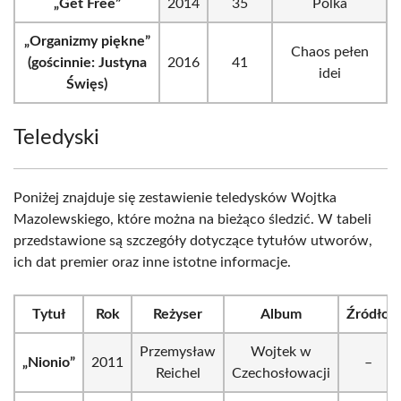
„Get Free”
2014
35
Polka
„Organizmy piękne”
Chaos pełen
(gościnnie: Justyna
2016
41
idei
Święs)
Teledyski
Poniżej znajduje się zestawienie teledysków Wojtka
Mazolewskiego, które można na bieżąco śledzić. W tabeli
przedstawione są szczegóły dotyczące tytułów utworów,
ich dat premier oraz inne istotne informacje.
Tytuł
Rok
Reżyser
Album
Źródło
Przemysław
Wojtek w
„Nionio”
2011
–
Reichel
Czechosłowacji