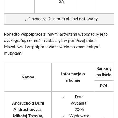
SA
„–” oznacza, że album nie był notowany.
Ponadto współprace z innymi artystami wzbogaciły jego
dyskografię, co można zobaczyć w poniższej tabeli.
Mazolewski współpracował z wieloma znamienitymi
muzykami:
Ranking
Informacje o
na liście
Nazwa
albumie
POL
Data
Andruchoid (Jurij
wydania:
Andruchowycz,
2005
Mikołaj Trzaska,
Wydawca:
–