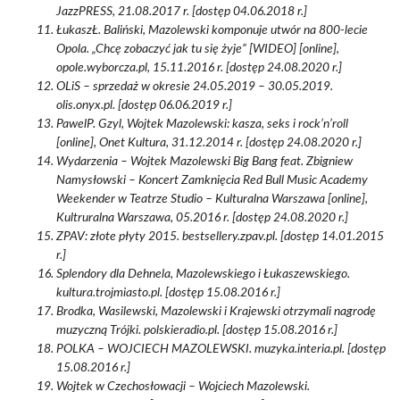
JazzPRESS, 21.08.2017 r. [dostęp 04.06.2018 r.]
ŁukaszŁ. Baliński, Mazolewski komponuje utwór na 800-lecie
Opola. „Chcę zobaczyć jak tu się żyje” [WIDEO] [online],
opole.wyborcza.pl, 15.11.2016 r. [dostęp 24.08.2020 r.]
OLiS – sprzedaż w okresie 24.05.2019 – 30.05.2019.
olis.onyx.pl. [dostęp 06.06.2019 r.]
PawelP. Gzyl, Wojtek Mazolewski: kasza, seks i rock’n’roll
[online], Onet Kultura, 31.12.2014 r. [dostęp 24.08.2020 r.]
Wydarzenia – Wojtek Mazolewski Big Bang feat. Zbigniew
Namysłowski – Koncert Zamknięcia Red Bull Music Academy
Weekender w Teatrze Studio – Kulturalna Warszawa [online],
Kultruralna Warszawa, 05.2016 r. [dostęp 24.08.2020 r.]
ZPAV: złote płyty 2015. bestsellery.zpav.pl. [dostęp 14.01.2015
r.]
Splendory dla Dehnela, Mazolewskiego i Łukaszewskiego.
kultura.trojmiasto.pl. [dostęp 15.08.2016 r.]
Brodka, Wasilewski, Mazolewski i Krajewski otrzymali nagrodę
muzyczną Trójki. polskieradio.pl. [dostęp 15.08.2016 r.]
POLKA – WOJCIECH MAZOLEWSKI. muzyka.interia.pl. [dostęp
15.08.2016 r.]
Wojtek w Czechosłowacji – Wojciech Mazolewski.