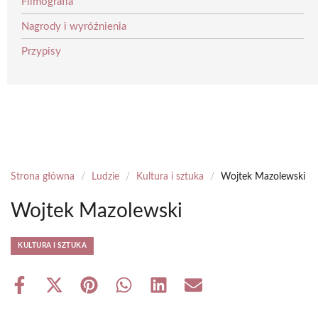
Filmografia
Nagrody i wyróżnienia
Przypisy
Strona główna
/
Ludzie
/
Kultura i sztuka
/
Wojtek Mazolewski
Wojtek Mazolewski
KULTURA I SZTUKA
Share
Share
Share
Share
Share
Share
on
on
on
on
on
on
Facebook
X
Pinterest
WhatsApp
LinkedIn
Email