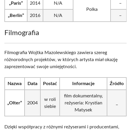
„Paris”
2014
N/A
–
Polka
„Berlin”
2016
N/A
–
Filmografia
Filmografia Wojtka Mazolewskiego zawiera szereg
różnorodnych projektów, w których artysta miał okazję
zaprezentować swoje umiejętności.
Nazwa
Data
Postać
Informacje
Źródło
film dokumentalny,
w roli
„Olter”
2004
reżyseria: Krystian
_
siebie
Matysek
Dzięki współpracy z różnymi reżyserami i producentami,