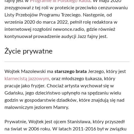
fajny jest w
Programie III Polskiego Radia
. W maju 2020
zrezygnował z tej roli w proteście przeciwko cenzurowaniu
Listy Przebojów Programu Trzeciego. Następnie, od
września 2020 do marca 2022, pełnił rolę redaktora w
internetowej rozgłośni newonce.radio, gdzie również
kontynuował prowadzenie audycji Jazz fajny jest.
Życie prywatne
Wojtek Mazolewski ma
starszego brata
Jerzego, który jest
klarnecistą jazzowym
, oraz młodszego Łukasza, który
pracuje jako fryzjer. Chociaż artysta wychował się w
Gdańsku, jego dzieciństwo upłynęło na spędzaniu wielu
godzin w gospodarstwie dziadków, które znajdują się nad
malowniczym jeziorem Mamry.
Prywatnie, Wojtek jest ojcem Stanisława, który przyszedł
na świat w 2006 roku. W latach 2011-2016 był w związku