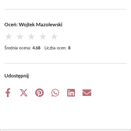
Oceń: Wojtek Mazolewski
★
★
★
★
★
Średnia ocena:
4.68
Liczba ocen:
8
Udostępnij
Share
Share
Share
Share
Share
Share
on
on
on
on
on
on
Facebook
X
Pinterest
WhatsApp
LinkedIn
Email
(Twitter)