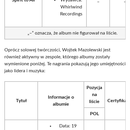
Spirit to All
Wydawca:
_
_
Whirlwind
Recordings
„–” oznacza, że album nie figurował na liście.
Oprócz solowej twórczości, Wojtek Mazolewski jest
również aktywny w zespole, którego albumy zostały
wymienione poniżej. Te nagrania pokazują jego umiejętności
jako lidera i muzyka:
Pozycja
na
Informacje o
Tytuł
Certyfikat
liście
albumie
POL
Data: 19