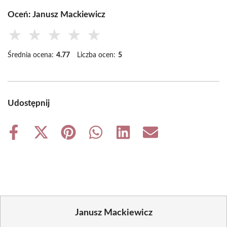
Oceń: Janusz Mackiewicz
★
★
★
★
★
Średnia ocena:
4.77
Liczba ocen:
5
Udostępnij
Share
Share
Share
Share
Share
Share
on
on
on
on
on
on
Facebook
X
Pinterest
WhatsApp
LinkedIn
Email
(Twitter)
Janusz Mackiewicz