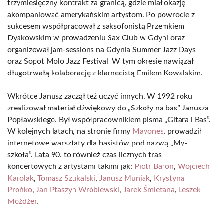
trzymiesięczny kontrakt za granicą, gdzie miał okazję
akompaniować amerykańskim artystom. Po powrocie z
sukcesem współpracował z saksofonistą Przemkiem
Dyakowskim w prowadzeniu Sax Club w Gdyni oraz
organizował jam-sessions na Gdynia Summer Jazz Days
oraz Sopot Molo Jazz Festival. W tym okresie nawiązał
długotrwałą kolaborację z klarnecistą Emilem Kowalskim.
Wkrótce Janusz zaczął też uczyć innych. W 1992 roku
zrealizował materiał dźwiękowy do „Szkoły na bas” Janusza
Popławskiego. Był współpracownikiem pisma „Gitara i Bas”.
W kolejnych latach, na stronie firmy
Mayones
, prowadził
internetowe warsztaty dla basistów pod nazwą „My-
szkoła”. Lata 90. to również czas licznych tras
koncertowych z artystami takimi jak:
Piotr Baron
,
Wojciech
Karolak
,
Tomasz Szukalski
,
Janusz Muniak
,
Krystyna
Prońko
,
Jan Ptaszyn Wróblewski
,
Jarek Śmietana
,
Leszek
Możdżer
.