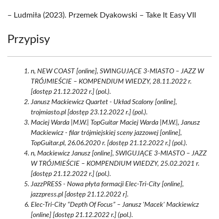
– Ludmiła (2023). Przemek Dyakowski – Take It Easy VII
Przypisy
n, NEW COAST [online], SWINGUJĄCE 3-MIASTO – JAZZ W
TRÓJMIEŚCIE – KOMPENDIUM WIEDZY, 28.11.2022 r.
[dostęp 21.12.2022 r.] (pol.).
Janusz Mackiewicz Quartet - Układ Scalony [online],
trojmiasto.pl [dostęp 23.12.2022 r.] (pol.).
Maciej Warda |M.W.| TopGuitar Maciej Warda |M.W.|, Janusz
Mackiewicz - filar trójmiejskiej sceny jazzowej [online],
TopGuitar.pl, 26.06.2020 r. [dostęp 21.12.2022 r.] (pol.).
n, Mackiewicz Janusz [online], SWIGUJĄCE 3-MIASTO – JAZZ
W TRÓJMIEŚCIE – KOMPENDIUM WIEDZY, 25.02.2021 r.
[dostęp 21.12.2022 r.] (pol.).
JazzPRESS - Nowa płyta formacji Elec-Tri-City [online],
jazzpress.pl [dostęp 21.12.2022 r].
Elec-Tri-City “Depth Of Focus” – Janusz 'Macek' Mackiewicz
[online] [dostęp 21.12.2022 r.] (pol.).