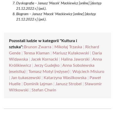
Dyskografia – Janusz 'Macek' Mackiewicz [online] [dostęp
21.12.2022 r.] (pol.).
Biogram – Janusz 'Macek' Mackiewicz [online] [dostęp
21.12.2022 r.] (pol.).
Pozostali ludzie w kategorii "Kultura i
sztuka":
Brunon Zwarra
|
Mikołaj Trzaska
|
Richard
Genée
|
Teresa Klaman
|
Mariusz Kułakowski
|
Daria
Widawska
|
Jacek Kornacki
|
Halina Jaworski
|
Anna
Królikiewicz
|
Jerzy Gudejko
|
Anna Sobolewska
(eseistka)
|
Tomasz Motyl (reżyser)
|
Wojciech Misiuro
|
Jan Łukaszewski
|
Katarzyna Wasilkowska
|
Paweł
Huelle
|
Dominik Lejman
|
Janusz Strobel
|
Sławomir
Witkowski
|
Stefan Chwin