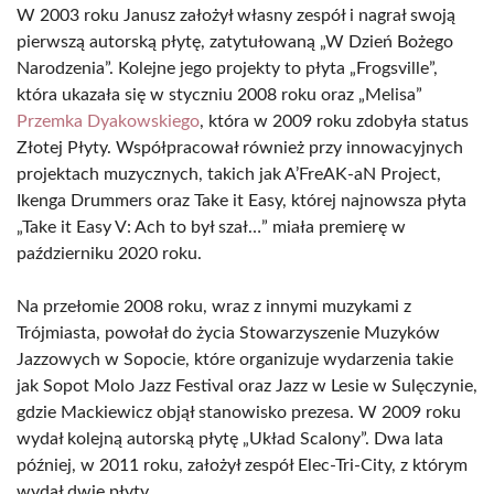
W 2003 roku Janusz założył własny zespół i nagrał swoją
pierwszą autorską płytę, zatytułowaną „W Dzień Bożego
Narodzenia”. Kolejne jego projekty to płyta „Frogsville”,
która ukazała się w styczniu 2008 roku oraz „Melisa”
Przemka Dyakowskiego
, która w 2009 roku zdobyła status
Złotej Płyty. Współpracował również przy innowacyjnych
projektach muzycznych, takich jak A’FreAK-aN Project,
Ikenga Drummers oraz Take it Easy, której najnowsza płyta
„Take it Easy V: Ach to był szał…” miała premierę w
październiku 2020 roku.
Na przełomie 2008 roku, wraz z innymi muzykami z
Trójmiasta, powołał do życia Stowarzyszenie Muzyków
Jazzowych w Sopocie, które organizuje wydarzenia takie
jak Sopot Molo Jazz Festival oraz Jazz w Lesie w Sulęczynie,
gdzie Mackiewicz objął stanowisko prezesa. W 2009 roku
wydał kolejną autorską płytę „Układ Scalony”. Dwa lata
później, w 2011 roku, założył zespół Elec-Tri-City, z którym
wydał dwie płyty.