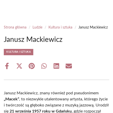
Strona główna
/
Ludzie
/
Kultura i sztuka
/
Janusz Mackiewicz
Janusz Mackiewicz
KULTURA I SZTUKA
Share
Share
Share
Share
Share
Share
on
on
on
on
on
on
Facebook
X
Pinterest
WhatsApp
LinkedIn
Email
(Twitter)
Janusz Mackiewicz, znany również pod pseudonimem
„Macek”
, to niezwykle utalentowany artysta, którego życie
i twórczość są głęboko związane z muzyką jazzową. Urodził
się
21 września 1957 roku w Gdańsku
, gdzie rozpoczął