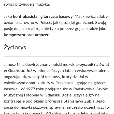
swoją przygodę z muzyką.
Jako
kontrabasista i gitarzysta basowy
, Mackiewicz zdobył
uznanie zarówno w Polsce, jak i poza jej granicami. Swoją
pasję do jazu realizuje nie tylko poprzez grę, ale także jako
kompozytor
oraz
aranżer
.
Życiorys
Janusz Mackiewicz, znany polski muzyk,
przyszedł na świat
w Gdańsku
. Już w młodzieńczych latach wykazywał talent,
angażując się w zespół rockowy, który działał w
osiedlowym domu kultury w
Przymorzu
, grając na gitarze
basowej. W 1977 roku podjął naukę w Państwowej Szkole
Muzycznej I stopnia w Gdańsku, gdzie uczył się gry na
kontrabasie pod okiem profesora Stanisława Zubla. Jego
pasja do muzyki jazzowej sprawiła, że często uczestniczył w
koncertach jazzowych. Wkrótce po tym zadebiutował jako