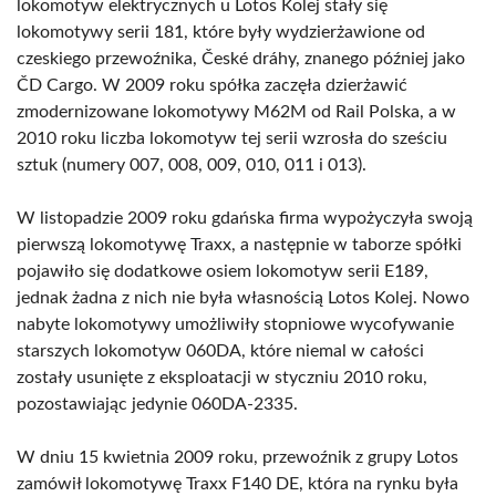
lokomotyw elektrycznych u Lotos Kolej stały się
lokomotywy serii 181, które były wydzierżawione od
czeskiego przewoźnika, České dráhy, znanego później jako
ČD Cargo. W 2009 roku spółka zaczęła dzierżawić
zmodernizowane lokomotywy M62M od Rail Polska, a w
2010 roku liczba lokomotyw tej serii wzrosła do sześciu
sztuk (numery 007, 008, 009, 010, 011 i 013).
W listopadzie 2009 roku gdańska firma wypożyczyła swoją
pierwszą lokomotywę Traxx, a następnie w taborze spółki
pojawiło się dodatkowe osiem lokomotyw serii E189,
jednak żadna z nich nie była własnością Lotos Kolej. Nowo
nabyte lokomotywy umożliwiły stopniowe wycofywanie
starszych lokomotyw 060DA, które niemal w całości
zostały usunięte z eksploatacji w styczniu 2010 roku,
pozostawiając jedynie 060DA-2335.
W dniu 15 kwietnia 2009 roku, przewoźnik z grupy Lotos
zamówił lokomotywę Traxx F140 DE, która na rynku była