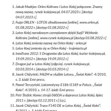
Jakub Madrjas: Orlen Koltrans i Lotos Kolej połączone. Znamy
nową nazwę. rynek-kolejowy.pl, 04.07.2023 r. [dostęp
04.07.2023 r.]
Fuzja ORLEN - LOTOS sfinalizowana [online], www.orlen.pl,
01.08.2022 r. [dostęp 01.08.2022 r.]
Lotos Kolej narodowym czempionem dzięki fuzji? Wchłonie
Koltrans [online], www.rynek-kolejowy.pl [dostęp 03.08.2022 r.]
Lotos Kolej zmienia nazwę na Orlen Kolej - orlen.pl
Lotos Koej zmienia się w Orlen Kolej - trojmiasto.pl
InnoTrans 2012: 5 Dragonów dla Lotos Kolej. kurier-kolejowy.pl,
19.09.2012 r. [dostęp 19.09.2012 r.]
Dragon już w Lotos Kolej (zdjęcia). rynek-kolejowy.pl,
03.03.2014 r. [dostęp 03.03.2014 r.]
Jacek Chiżyński. M62M w służbie Lotosu. „Świat Kolei”. 4/2010,
s. 3. Łódź: Emi-press.
Paweł Terczyński. Lokomotywy E186 i E189 w Polsce. „Świat
Kolei”. 4/2010, s. 14-17. Łódź: Emi-press.
Petr Štefek: Konec strojů 060DA u dopravce Lotos Kolej. lipiec
2011 r. [dostęp 02.12.2011 r.] (cz.).
Jacek Chiżyński. Traxx F140 DE w Lotos Kolej. „Świat Kolei”.