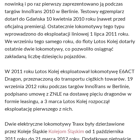
nowinką i po raz pierwszy zaprezentowano ją podczas
targów InnoTrans 2010 w Berlinie. Testowy egzemplarz
dotarł do Gdańska 10 kwietnia 2010 roku (nawet przed
oficjalną premierą). Ostatecznie lokomotywy tego typu
wprowadzono do eksploatacji liniowej 1 lipca 2011 roku.
We wrześniu tego samego roku, do floty Lotos Kolej dotarły
ostatnie dwie lokomotywy, co pozwoliło osiągnąć
zakładaną liczbę dziesięciu pojazdów.
W 2011 roku Lotos Kolej eksploatował lokomotywę E6ACT
Dragon, przeznaczoną do transportu ciężkich towarów. 19
września 2012 roku podczas targów InnoTrans w Berlinie,
podpisano umowę z ZNLE na dostawę pięciu dragonów w
formie leasingu, a 3 marca Lotos Kolej rozpoczął
eksploatację pierwszego z nich.
Dwie elektryczne lokomotywy Traxx były dzierżawione
przez Koleje Śląskie
Kolejom Śląskim
od 1 października
2011 roku do 21 marca 2012 roku. Dodatkowe piętnaście