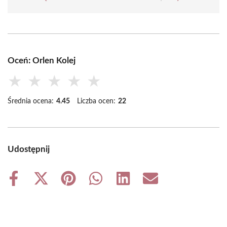
Oceń: Orlen Kolej
★
★
★
★
★
Średnia ocena:
4.45
Liczba ocen:
22
Udostępnij
Share
Share
Share
Share
Share
Share
on
on
on
on
on
on
Facebook
X
Pinterest
WhatsApp
LinkedIn
Email
(Twitter)