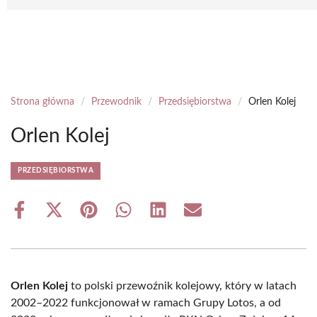
Strona główna
/
Przewodnik
/
Przedsiębiorstwa
/
Orlen Kolej
Orlen Kolej
PRZEDSIĘBIORSTWA
Share
Share
Share
Share
Share
Share
on
on
on
on
on
on
Facebook
X
Pinterest
WhatsApp
LinkedIn
Email
(Twitter)
Orlen Kolej
to polski przewoźnik kolejowy, który w latach
2002–2022 funkcjonował w ramach Grupy Lotos, a od