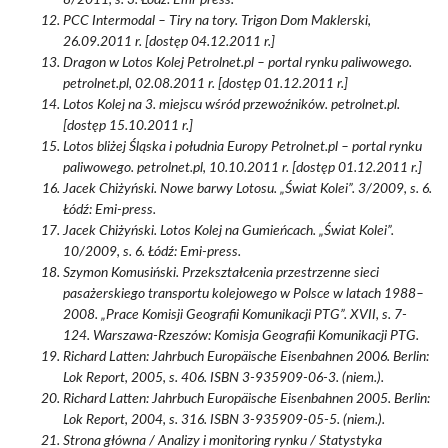
8/2011, s. 3. Łódź: Emi-press.
PCC Intermodal – Tiry na tory. Trigon Dom Maklerski,
26.09.2011 r. [dostęp 04.12.2011 r.]
Dragon w Lotos Kolej Petrolnet.pl – portal rynku paliwowego.
petrolnet.pl, 02.08.2011 r. [dostęp 01.12.2011 r.]
Lotos Kolej na 3. miejscu wśród przewoźników. petrolnet.pl.
[dostęp 15.10.2011 r.]
Lotos bliżej Śląska i południa Europy Petrolnet.pl – portal rynku
paliwowego. petrolnet.pl, 10.10.2011 r. [dostęp 01.12.2011 r.]
Jacek Chiżyński. Nowe barwy Lotosu. „Świat Kolei”. 3/2009, s. 6.
Łódź: Emi-press.
Jacek Chiżyński. Lotos Kolej na Gumieńcach. „Świat Kolei”.
10/2009, s. 6. Łódź: Emi-press.
Szymon Komusiński. Przekształcenia przestrzenne sieci
pasażerskiego transportu kolejowego w Polsce w latach 1988–
2008. „Prace Komisji Geografii Komunikacji PTG”. XVII, s. 7-
124. Warszawa-Rzeszów: Komisja Geografii Komunikacji PTG.
Richard Latten: Jahrbuch Europäische Eisenbahnen 2006. Berlin:
Lok Report, 2005, s. 406. ISBN 3-935909-06-3. (niem.).
Richard Latten: Jahrbuch Europäische Eisenbahnen 2005. Berlin:
Lok Report, 2004, s. 316. ISBN 3-935909-05-5. (niem.).
Strona główna / Analizy i monitoring rynku / Statystyka