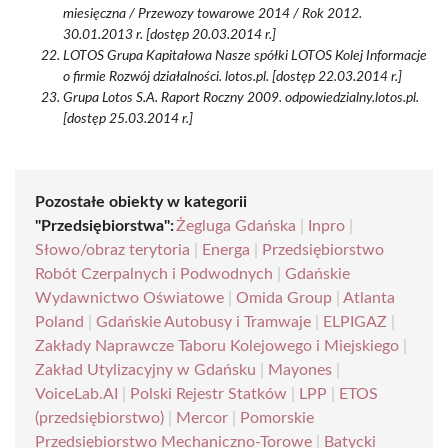
miesięczna / Przewozy towarowe 2014 / Rok 2012.
30.01.2013 r. [dostęp 20.03.2014 r.]
LOTOS Grupa Kapitałowa Nasze spółki LOTOS Kolej Informacje
o firmie Rozwój działalności. lotos.pl. [dostęp 22.03.2014 r.]
Grupa Lotos S.A. Raport Roczny 2009. odpowiedzialny.lotos.pl.
[dostęp 25.03.2014 r.]
Pozostałe obiekty w kategorii
"Przedsiębiorstwa":
Żegluga Gdańska
|
Inpro
|
Słowo/obraz terytoria
|
Energa
|
Przedsiębiorstwo
Robót Czerpalnych i Podwodnych
|
Gdańskie
Wydawnictwo Oświatowe
|
Omida Group
|
Atlanta
Poland
|
Gdańskie Autobusy i Tramwaje
|
ELPIGAZ
|
Zakłady Naprawcze Taboru Kolejowego i Miejskiego
|
Zakład Utylizacyjny w Gdańsku
|
Mayones
|
VoiceLab.AI
|
Polski Rejestr Statków
|
LPP
|
ETOS
(przedsiębiorstwo)
|
Mercor
|
Pomorskie
Przedsiębiorstwo Mechaniczno-Torowe
|
Batycki