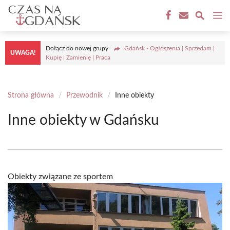
Przejdź
M
do
treści
Dołącz do nowej grupy
Gdańsk - Ogłoszenia | Sprzedam |
UWAGA!
Kupię | Zamienię | Praca
Strona główna
/
Przewodnik
/
Inne obiekty
Inne obiekty w Gdańsku
Obiekty związane ze sportem