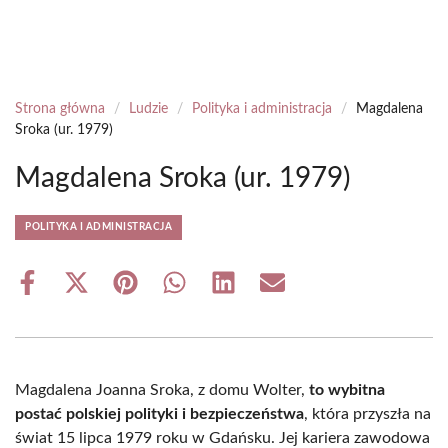
Strona główna
/
Ludzie
/
Polityka i administracja
/
Magdalena
Sroka (ur. 1979)
Magdalena Sroka (ur. 1979)
POLITYKA I ADMINISTRACJA
Share
Share
Share
Share
Share
Share
on
on
on
on
on
on
Facebook
X
Pinterest
WhatsApp
LinkedIn
Email
(Twitter)
Magdalena Joanna Sroka, z domu Wolter,
to wybitna
postać polskiej polityki i bezpieczeństwa
, która przyszła na
świat 15 lipca 1979 roku w Gdańsku. Jej kariera zawodowa