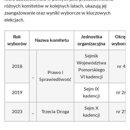
różnych komitetów w kolejnych latach, ukazują jej
zaangażowanie oraz wyniki wyborcze w kluczowych
elekcjach.
Rok
Jednostka
Okręg
Nazwa komitetu
wyborów
organizacyjna
wyborcz
Sejmik
Województwa
2018
nr 4
Pomorskiego
Prawo i
_
VI kadencji
Sprawiedliwość
Sejm IX
2019
nr 26
kadencji
Sejm X
2023
_
Trzecia Droga
nr 25
kadencji