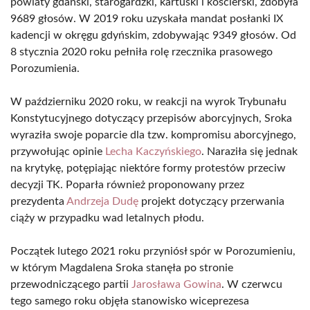
powiaty gdański, starogardzki, kartuski i kościerski, zdobyła
9689 głosów. W 2019 roku uzyskała mandat posłanki IX
kadencji w okręgu gdyńskim, zdobywając 9349 głosów. Od
8 stycznia 2020 roku pełniła rolę rzecznika prasowego
Porozumienia.
W październiku 2020 roku, w reakcji na wyrok Trybunału
Konstytucyjnego dotyczący przepisów aborcyjnych, Sroka
wyraziła swoje poparcie dla tzw. kompromisu aborcyjnego,
przywołując opinie
Lecha Kaczyńskiego
. Naraziła się jednak
na krytykę, potępiając niektóre formy protestów przeciw
decyzji TK. Poparła również proponowany przez
prezydenta
Andrzeja Dudę
projekt dotyczący przerwania
ciąży w przypadku wad letalnych płodu.
Początek lutego 2021 roku przyniósł spór w Porozumieniu,
w którym Magdalena Sroka stanęła po stronie
przewodniczącego partii
Jarosława Gowina
. W czerwcu
tego samego roku objęła stanowisko wiceprezesa