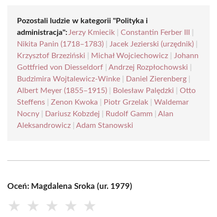
Pozostali ludzie w kategorii "Polityka i
administracja":
Jerzy Kmiecik
|
Constantin Ferber III
|
Nikita Panin (1718–1783)
|
Jacek Jezierski (urzędnik)
|
Krzysztof Brzeziński
|
Michał Wojciechowicz
|
Johann
Gottfried von Diesseldorf
|
Andrzej Rozpłochowski
|
Budzimira Wojtalewicz-Winke
|
Daniel Zierenberg
|
Albert Meyer (1855–1915)
|
Bolesław Palędzki
|
Otto
Steffens
|
Zenon Kwoka
|
Piotr Grzelak
|
Waldemar
Nocny
|
Dariusz Kobzdej
|
Rudolf Gamm
|
Alan
Aleksandrowicz
|
Adam Stanowski
Oceń: Magdalena Sroka (ur. 1979)
★
★
★
★
★