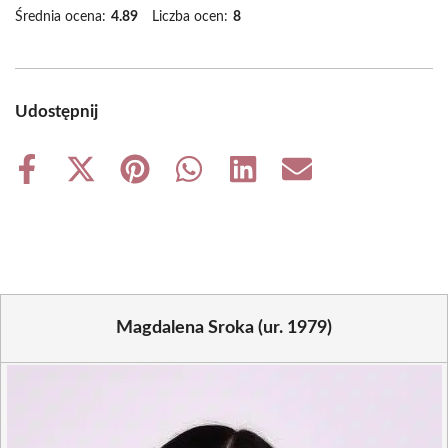
Średnia ocena:
4.89
Liczba ocen:
8
Udostępnij
Share
Share
Share
Share
Share
Share
on
on
on
on
on
on
Facebook
X
Pinterest
WhatsApp
LinkedIn
Email
(Twitter)
Magdalena Sroka (ur. 1979)