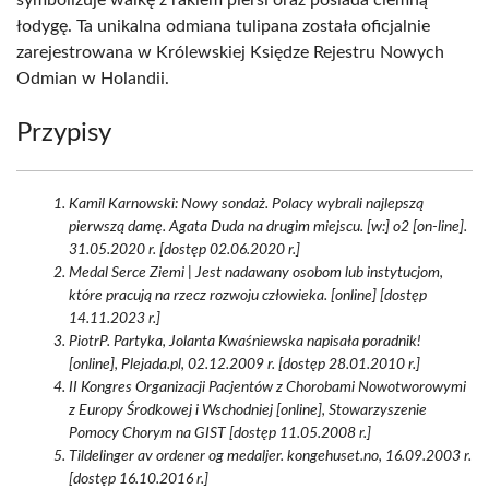
symbolizuje walkę z rakiem piersi oraz posiada ciemną
łodygę. Ta unikalna odmiana tulipana została oficjalnie
zarejestrowana w Królewskiej Księdze Rejestru Nowych
Odmian w Holandii.
Przypisy
Kamil Karnowski: Nowy sondaż. Polacy wybrali najlepszą
pierwszą damę. Agata Duda na drugim miejscu. [w:] o2 [on-line].
31.05.2020 r. [dostęp 02.06.2020 r.]
Medal Serce Ziemi | Jest nadawany osobom lub instytucjom,
które pracują na rzecz rozwoju człowieka. [online] [dostęp
14.11.2023 r.]
PiotrP. Partyka, Jolanta Kwaśniewska napisała poradnik!
[online], Plejada.pl, 02.12.2009 r. [dostęp 28.01.2010 r.]
II Kongres Organizacji Pacjentów z Chorobami Nowotworowymi
z Europy Środkowej i Wschodniej [online], Stowarzyszenie
Pomocy Chorym na GIST [dostęp 11.05.2008 r.]
Tildelinger av ordener og medaljer. kongehuset.no, 16.09.2003 r.
[dostęp 16.10.2016 r.]