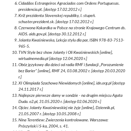
Cidadãos Estrangeiros Agraciados com Ordens Portuguesas.
presidencia.pt. [dostęp 17.02.2012 r.]
Kríž prezidenta Slovenskej republiky, I. stupeň.
schuster.prezident.sk. [dostęp 17.02.2012 r.]
Czerwona Kokardka w Polsce na stronie Krajowego Centrum ds.
AIDS. aids.gov.pl. [dostęp 30.12.2012 r.]
Jolanta Kwaśniewska, Lekcja stylu dla par, ISBN 978-83-7513-
965-5.
TVN Style bez show Jolanty i Oli Kwaśniewskich [online],
wirtualnemedia.pl [dostęp 12.04.2020 r.]
Obóz językowy dla dzieci od radia RMF i fundacji „Porozumienie
bez Barier” [online], RMF 24, 03.08.2002 r. [dostęp 20.03.2020
r.]
XI Olimpiada Szachowa Niewidomych [online], idn.org.pl [dostęp
24.11.2017 r.]
Najlepsze pierwsze damy w sondzie - na drugim miejscu Agata
Duda. o2.pl, 31.05.2020 r. [dostęp 02.06.2020 r.]
Ojciec Jolanty Kwaśniewskiej nie żyje [online], Dziennik.pl,
21.05.2007 r. [dostęp 10.05.2008 r.]
Nina Terentiew: Zwierzenia kontrolowane. Warszawa:
Prószyński i S-ka, 2004, s. 41.