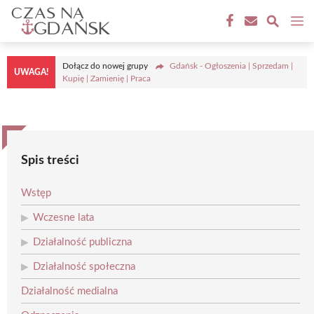
Przejdź
M
do
treści
Dołącz do nowej grupy
Gdańsk - Ogłoszenia | Sprzedam |
UWAGA!
Kupię | Zamienię | Praca
Spis treści
Wstęp
Wczesne lata
Działalność publiczna
Działalność społeczna
Działalność medialna