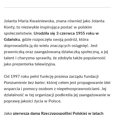
Facebook
X
Pinterest
WhatsApp
LinkedIn
Email
(Twitter)
Jolanta Maria Kwaśniewska, znana również jako Jolanta
Konty, to niezwykle inspirująca postać w polskim
społeczeństwie.
Urodziła się 3 czerwca 1955 roku w
Gdańsku
, gdzie rozpoczęła swoją podróż, która
doprowadziła ją do wielu znaczących osiągnięć. Jest
prawniczką oraz zaangażowaną działaczką społeczną, a jej
talent i charyzma sprawiły, że zdobyła także popularność
jako prezenterka telewizyjna.
Od 1997 roku pełni funkcję prezesa zarządu fundacji
Porozumienie bez barier
, której celem jest propagowanie idei
wsparcia i pomocy osobom z niepełnosprawnościami. Jej
działalność w tej organizacji podkreśla jej zaangażowanie w
poprawę jakości życia w Polsce.
Jako
pierwsza dama Rzeczypospolitej Polskiej w latach