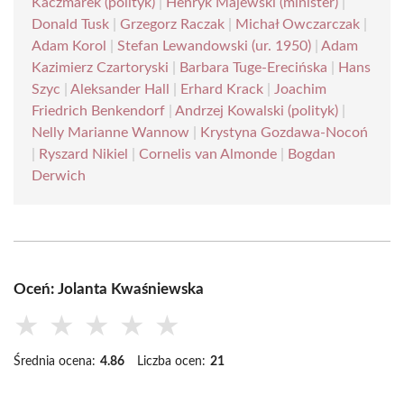
Kaczmarek (polityk)
|
Henryk Majewski (minister)
|
Donald Tusk
|
Grzegorz Raczak
|
Michał Owczarczak
|
Adam Korol
|
Stefan Lewandowski (ur. 1950)
|
Adam
Kazimierz Czartoryski
|
Barbara Tuge-Erecińska
|
Hans
Szyc
|
Aleksander Hall
|
Erhard Krack
|
Joachim
Friedrich Benkendorf
|
Andrzej Kowalski (polityk)
|
Nelly Marianne Wannow
|
Krystyna Gozdawa-Nocoń
|
Ryszard Nikiel
|
Cornelis van Almonde
|
Bogdan
Derwich
Oceń: Jolanta Kwaśniewska
★
★
★
★
★
Średnia ocena:
4.86
Liczba ocen:
21