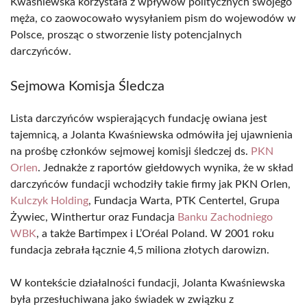
Kwaśniewska korzystała z wpływów politycznych swojego
męża, co zaowocowało wysyłaniem pism do wojewodów w
Polsce, prosząc o stworzenie listy potencjalnych
darczyńców.
Sejmowa Komisja Śledcza
Lista darczyńców wspierających fundację owiana jest
tajemnicą, a Jolanta Kwaśniewska odmówiła jej ujawnienia
na prośbę członków sejmowej komisji śledczej ds.
PKN
Orlen
. Jednakże z raportów giełdowych wynika, że w skład
darczyńców fundacji wchodziły takie firmy jak PKN Orlen,
Kulczyk Holding
, Fundacja Warta, PTK Centertel, Grupa
Żywiec, Winthertur oraz Fundacja
Banku Zachodniego
WBK
, a także Bartimpex i L’Oréal Poland. W 2001 roku
fundacja zebrała łącznie 4,5 miliona złotych darowizn.
W kontekście działalności fundacji, Jolanta Kwaśniewska
była przesłuchiwana jako świadek w związku z