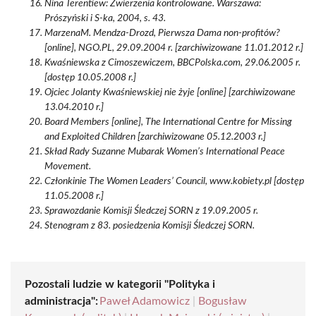
Nina Terentiew: Zwierzenia kontrolowane. Warszawa:
Prószyński i S-ka, 2004, s. 43.
MarzenaM. Mendza-Drozd, Pierwsza Dama non-profitów?
[online], NGO.PL, 29.09.2004 r. [zarchiwizowane 11.01.2012 r.]
Kwaśniewska z Cimoszewiczem, BBCPolska.com, 29.06.2005 r.
[dostęp 10.05.2008 r.]
Ojciec Jolanty Kwaśniewskiej nie żyje [online] [zarchiwizowane
13.04.2010 r.]
Board Members [online], The International Centre for Missing
and Exploited Children [zarchiwizowane 05.12.2003 r.]
Skład Rady Suzanne Mubarak Women’s International Peace
Movement.
Członkinie The Women Leaders’ Council, www.kobiety.pl [dostęp
11.05.2008 r.]
Sprawozdanie Komisji Śledczej SORN z 19.09.2005 r.
Stenogram z 83. posiedzenia Komisji Śledczej SORN.
Pozostali ludzie w kategorii "Polityka i
administracja":
Paweł Adamowicz
|
Bogusław