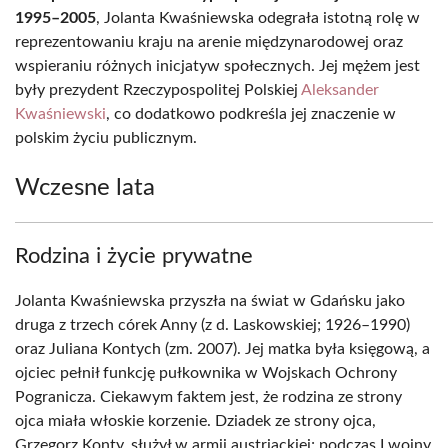
1995–2005
, Jolanta Kwaśniewska odegrała istotną rolę w
reprezentowaniu kraju na arenie międzynarodowej oraz
wspieraniu różnych inicjatyw społecznych. Jej mężem jest
były prezydent Rzeczypospolitej Polskiej
Aleksander
Kwaśniewski
, co dodatkowo podkreśla jej znaczenie w
polskim życiu publicznym.
Wczesne lata
Rodzina i życie prywatne
Jolanta Kwaśniewska przyszła na świat w Gdańsku jako
druga z trzech córek Anny (z d. Laskowskiej; 1926–1990)
oraz Juliana Kontych (zm. 2007). Jej matka była księgową, a
ojciec pełnił funkcję pułkownika w Wojskach Ochrony
Pogranicza. Ciekawym faktem jest, że rodzina ze strony
ojca miała włoskie korzenie. Dziadek ze strony ojca,
Grzegorz Konty, służył w armii austriackiej; podczas I wojny