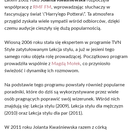
Latem 2002 roku
Jolanta Kwaśniewska
rozpoczęła
współpracę z
RMF FM
, wprowadzając słuchaczy w
fascynujący świat \”Harry’ego Pottera\”. Ta atmosfera
przygód zyskała wiele sympatii wśród odbiorców, dzięki
czemu audycje cieszyły się dużą popularnością.
Wiosną 2006 roku stała się ekspertem w programie TVN
Style zatytułowanym Lekcja stylu, a już w jesieni tego
samego roku objęła rolę prowadzącej. Początkowo program
prowadziła wspólnie z
Magdą Mołek
, co przyniosło
świeżość i dynamikę ich rozmowom.
Na podstawie tego programu powstały również popularne
poradniki, które do dziś są wykorzystywane przez wiele
osób pragnących poprawić swój wizerunek. Wśród nich
znajdują się: Lekcja stylu (2009), Lekcja stylu dla mężczyzn
(2010) oraz Lekcja stylu dla par (2011).
W 2011 roku Jolanta Kwaśniewska razem z córką