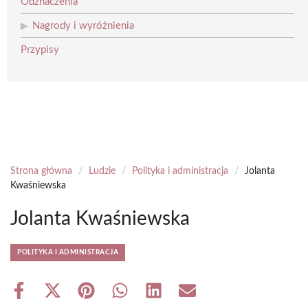
Odznaczenia
Nagrody i wyróżnienia
Przypisy
Strona główna
/
Ludzie
/
Polityka i administracja
/
Jolanta
Kwaśniewska
Jolanta Kwaśniewska
POLITYKA I ADMINISTRACJA
Share
Share
Share
Share
Share
Share
on
on
on
on
on
on