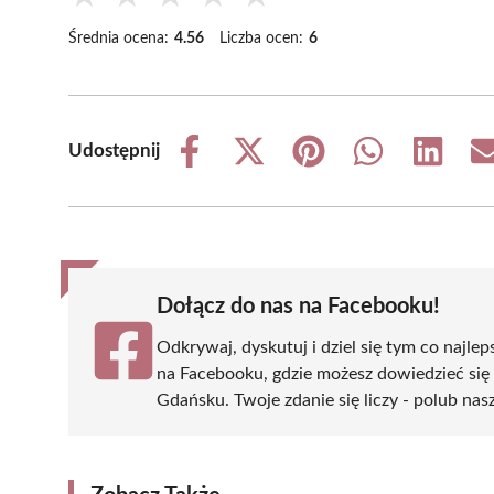
Średnia ocena:
4.56
Liczba ocen:
6
Udostępnij
Share
Share
Share
Share
Share
on
on
on
on
on
Facebook
X
Pinterest
WhatsApp
LinkedIn
(Twitter)
Dołącz do nas na Facebooku!
Odkrywaj, dyskutuj i dziel się tym co najlep
na Facebooku, gdzie możesz dowiedzieć się
Gdańsku. Twoje zdanie się liczy - polub nasz