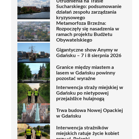
Utrudnienia na Trasie
Sucharskiego: podsumowanie
działań zespołu zarządzania
kryzysowego
Metamorfoza Brzeźna:
Rozpoczęły się nasadzenia w
ramach projektu Budżetu
Obywatelskiego
Gigantyczne show Anymy w
Gdańsku – 7 i 8 sierpnia 2026
Granice między miastem a
lasem w Gdańsku powinny
pozostać wyraźne
Interwencja straży miejskiej w
Gdańsku po nietypowej
przejażdżce hulajnogą
Trwa budowa Nowej Opackiej
w Gdańsku
Interwencja strażników
miejskich ratuje życie kobiet