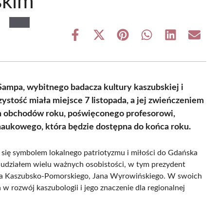
skim
Share
Share
Share
Share
Share
Share
on
on
on
on
on
on
Facebook
X
Pinterest
WhatsApp
LinkedIn
Email
(Twitter)
ampa, wybitnego badacza kultury kaszubskiej i
czystość miała miejsce 7 listopada, a jej zwieńczeniem
h obchodów roku, poświęconego profesorowi,
aukowego, która będzie dostępna do końca roku.
ał się symbolem lokalnego patriotyzmu i miłości do Gdańska
 udziałem wielu ważnych osobistości, w tym prezydent
nia Kaszubsko-Pomorskiego, Jana Wyrowińskiego. W swoich
w rozwój kaszubologii i jego znaczenie dla regionalnej