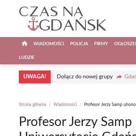
Przejdź
do
treści
WIADOMOŚCI
POLICJA
FIRMY
OGŁOSZE
LUDZIE
UWAGA!
Dołącz do nowej grupy
Gdań
Strona główna
/
Wiadomości
/
Profesor Jerzy Samp uhon
Profesor Jerzy Sam