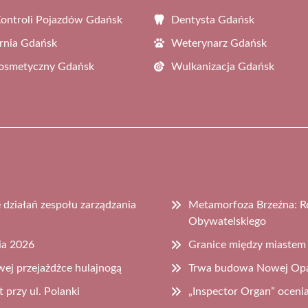
Kontroli Pojazdów Gdańsk
Dentysta Gdańsk
rnia Gdańsk
Weterynarz Gdańsk
Kosmetyczny Gdańsk
Wulkanizacja Gdańsk
działań zespołu zarządzania
Metamorfoza Brzeźna: Ro
Obywatelskiego
ia 2026
Granice między miastem
wej przejażdżce hulajnogą
Trwa budowa Nowej Opa
 przy ul. Polanki
„Inspector Organ” oceni