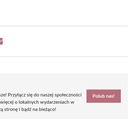
Share
on
Email
sze! Przyłącz się do naszej społeczności
Polub nas!
 więcej o lokalnych wydarzeniach w
ą stronę i bądź na bieżąco!