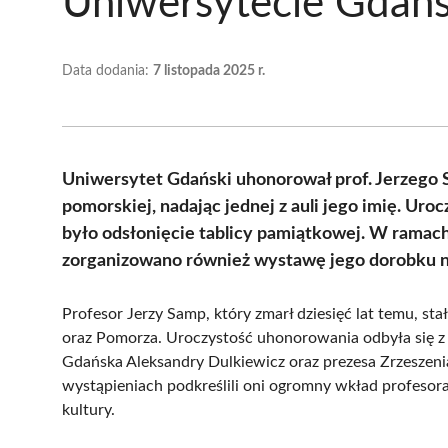
Uniwersytecie Gdań
Data dodania:
7 listopada 2025 r.
Uniwersytet Gdański uhonorował prof. Jerzego S
pomorskiej, nadając jednej z auli jego imię. Uro
było odsłonięcie tablicy pamiątkowej. W ramac
zorganizowano również wystawę jego dorobku n
Profesor Jerzy Samp, który zmarł dziesięć lat temu, st
oraz Pomorza. Uroczystość uhonorowania odbyła się z
Gdańska Aleksandry Dulkiewicz oraz prezesa Zrzesze
wystąpieniach podkreślili oni ogromny wkład profesora 
kultury.