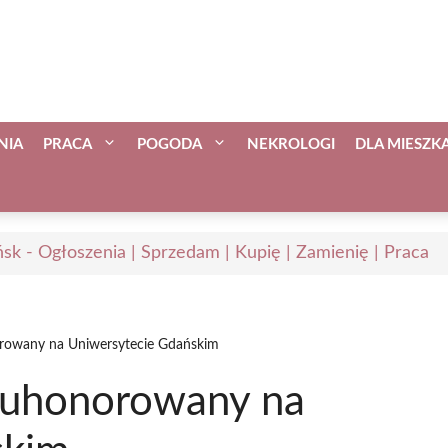
NIA
PRACA
POGODA
NEKROLOGI
DLA MIESZ
sk - Ogłoszenia | Sprzedam | Kupię | Zamienię | Praca
orowany na Uniwersytecie Gdańskim
p uhonorowany na