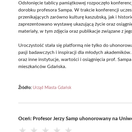
Odsłonięcie tablicy pamiątkowej rozpoczęło konferenc
dorobku profesora Sampa. W trakcie konferencji uczes
przenikających zarówno kulturę kaszubską, jak i histo
zaprezentowano wystawę ukazującą życie oraz osiągnię
materiały, w tym zdjęcia oraz publikacje związane z jego
Uroczystość stała się platformą nie tylko do uhonorow
pasji badawczych i inspiracji dla młodych akademików.
oraz inne instytucje, wartości i osiągnięcia prof. Sam
mieszkańców Gdańska.
Źródło:
Urząd Miasta Gdańsk
Oceń: Profesor Jerzy Samp uhonorowany na Uniw
★
★
★
★
★