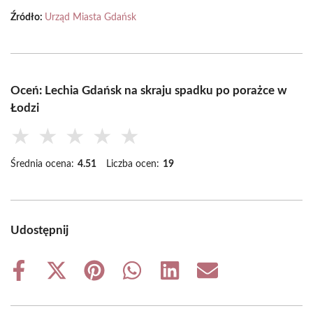
Źródło:
Urząd Miasta Gdańsk
Oceń: Lechia Gdańsk na skraju spadku po porażce w
Łodzi
★
★
★
★
★
Średnia ocena:
4.51
Liczba ocen:
19
Udostępnij
Share
Share
Share
Share
Share
Share
on
on
on
on
on
on
Facebook
X
Pinterest
WhatsApp
LinkedIn
Email
(Twitter)