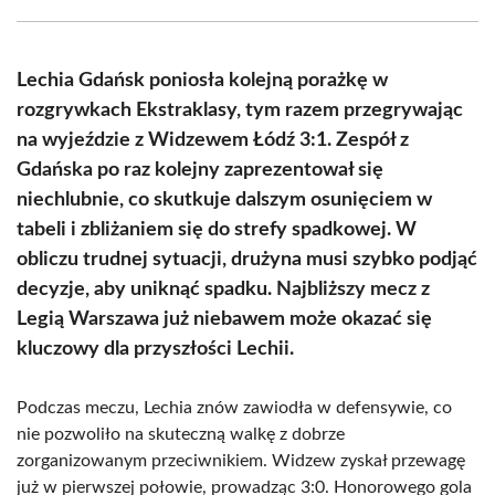
Facebook
X
Pinterest
WhatsApp
LinkedIn
Email
(Twitter)
Lechia Gdańsk poniosła kolejną porażkę w
rozgrywkach Ekstraklasy, tym razem przegrywając
na wyjeździe z Widzewem Łódź 3:1. Zespół z
Gdańska po raz kolejny zaprezentował się
niechlubnie, co skutkuje dalszym osunięciem w
tabeli i zbliżaniem się do strefy spadkowej. W
obliczu trudnej sytuacji, drużyna musi szybko podjąć
decyzje, aby uniknąć spadku. Najbliższy mecz z
Legią Warszawa już niebawem może okazać się
kluczowy dla przyszłości Lechii.
Podczas meczu, Lechia znów zawiodła w defensywie, co
nie pozwoliło na skuteczną walkę z dobrze
zorganizowanym przeciwnikiem. Widzew zyskał przewagę
już w pierwszej połowie, prowadząc 3:0. Honorowego gola