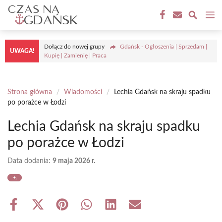
Przejdź
M
do
treści
Dołącz do nowej grupy
Gdańsk - Ogłoszenia | Sprzedam |
UWAGA!
Kupię | Zamienię | Praca
Strona główna
/
Wiadomości
/
Lechia Gdańsk na skraju spadku
po porażce w Łodzi
Lechia Gdańsk na skraju spadku
po porażce w Łodzi
Data dodania:
9 maja 2026 r.
Share
Share
Share
Share
Share
Share
on
on
on
on
on
on