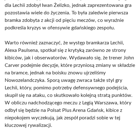
dla Lechii zdobył Iwan Żelizko, jednak zaprezentowana gra
pozostawia wiele do życzenia. To była zaledwie pierwsza
bramka zdobyta z akcji od pięciu meczów, co wyraźnie
podkreśla kryzys w ofensywie gdańskiego zespołu.
Warto również zaznaczyć, że występ bramkarza Lechii,
Alexa Paulsena, spotkał się z krytyką zarówno ze strony
kibiców, jak i obserwatorów. Wydawało się, że trener John
Carver podejmie decyzje, które przyniosą zmiany w składzie
na bramce, jednak na boisku znowu ujrzeliśmy
Nowozelandczyka. Sporą uwagę zwraca także styl gry
Lechii, który, pomimo potrzeby defensywnego podejścia,
skupił się na ataku, co skutkowało kolejną stratą punktów.
W obliczu nadchodzącego meczu z Legią Warszawa, który
odbył się będzie na Polsat Plus Arena Gdańsk, kibice z
niepokojem wyczekują, jak zespół poradzi sobie w tej
kluczowej rywalizacji.