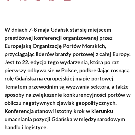
on
on
on
on
on
on
Facebook
X
Pinterest
WhatsApp
LinkedIn
Email
(Twitter)
W dniach 7-8 maja Gdańsk stał się miejscem
prestiżowej konferencji organizowanej przez
Europejską Organizację Portów Morskich,
przyciągając liderów branży portowej z całej Europy.
Jest to 22. edycja tego wydarzenia, która po raz
pierwszy odbywa się w Polsce, podkreślając rosnącą
rolę Gdańska na europejskiej mapie portowej.
Tematem przewodnim są wyzwania sektora, a także
sposoby na zwiększenie konkurencyjności portów w
obliczu negatywnych zjawisk geopolitycznych.
Konferencja stanowi istotny krok w kierunku
umacniania pozycji Gdańska w międzynarodowym
handlu i logistyce.