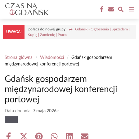
Przejdź
M
do
treści
Dołącz do nowej grupy
Gdańsk - Ogłoszenia | Sprzedam |
UWAGA!
Kupię | Zamienię | Praca
Strona główna
/
Wiadomości
/
Gdańsk gospodarzem
międzynarodowej konferencji portowej
Gdańsk gospodarzem
międzynarodowej konferencji
portowej
Data dodania:
7 maja 2026 r.
Share
Share
Share
Share
Share
Share