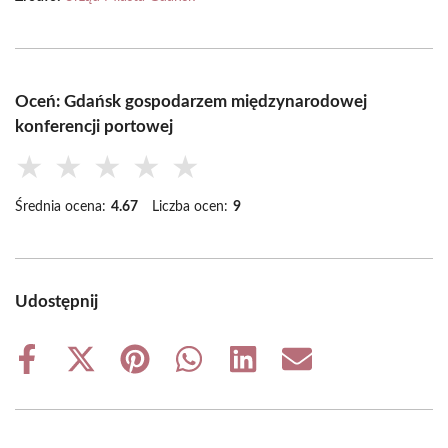
Oceń: Gdańsk gospodarzem międzynarodowej
konferencji portowej
★
★
★
★
★
Średnia ocena:
4.67
Liczba ocen:
9
Udostępnij
Share
Share
Share
Share
Share
Share
on
on
on
on
on
on
Facebook
X
Pinterest
WhatsApp
LinkedIn
Email
(Twitter)