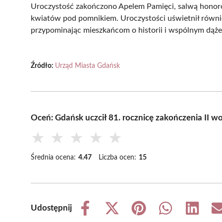
Uroczystość zakończono Apelem Pamięci, salwą honor
kwiatów pod pomnikiem. Uroczystości uświetnił również
przypominając mieszkańcom o historii i wspólnym dąże
Źródło:
Urząd Miasta Gdańsk
Oceń: Gdańsk uczcił 81. rocznicę zakończenia II w
★
★
★
★
★
Średnia ocena:
4.47
Liczba ocen:
15
Udostępnij
Share
Share
Share
Share
Share
on
on
on
on
on