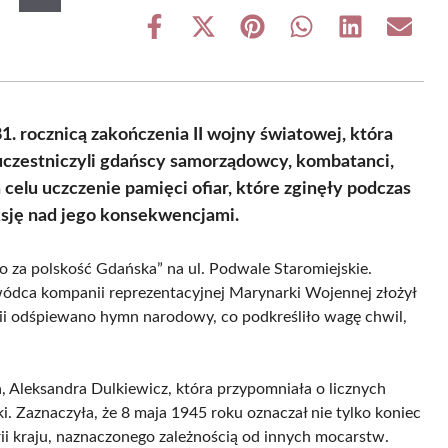
Share
Share
Share
Share
Share
Share
on
on
on
on
on
on
Facebook
X
Pinterest
WhatsApp
LinkedIn
Email
(Twitter)
. rocznicą zakończenia II wojny światowej, która
uczestniczyli gdańscy samorządowcy, kombatanci,
 celu uczczenie pamięci ofiar, które zginęły podczas
eksję nad jego konsekwencjami.
 za polskość Gdańska” na ul. Podwale Staromiejskie.
wódca kompanii reprezentacyjnej Marynarki Wojennej złożył
i odśpiewano hymn narodowy, co podkreśliło wagę chwil,
, Aleksandra Dulkiewicz, która przypomniała o licznych
ki. Zaznaczyła, że 8 maja 1945 roku oznaczał nie tylko koniec
ii kraju, naznaczonego zależnością od innych mocarstw.