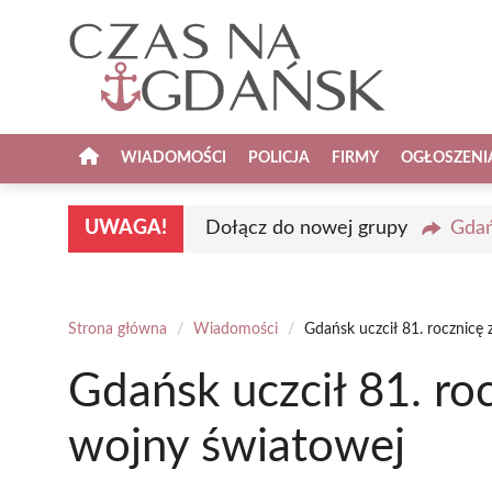
Przejdź
do
treści
WIADOMOŚCI
POLICJA
FIRMY
OGŁOSZENI
UWAGA!
Dołącz do nowej grupy
Gdań
Strona główna
/
Wiadomości
/
Gdańsk uczcił 81. rocznicę 
Gdańsk uczcił 81. roc
wojny światowej