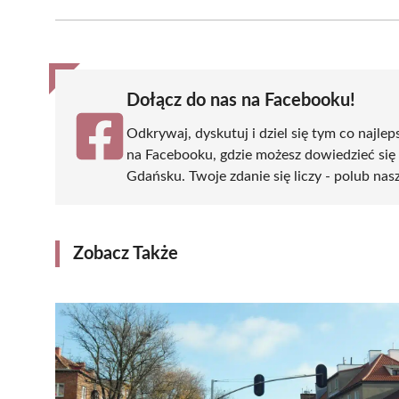
Facebook
X
Pinterest
WhatsApp
LinkedIn
(Twitter)
Dołącz do nas na Facebooku!
Odkrywaj, dyskutuj i dziel się tym co najlep
na Facebooku, gdzie możesz dowiedzieć się
Gdańsku. Twoje zdanie się liczy - polub nasz
Zobacz Także