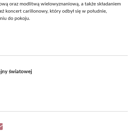
ową oraz modlitwą wielowyznaniową, a także składaniem
 koncert carillonowy, który odbył się w południe,
niu do pokoju.
ojny światowej
Share
on