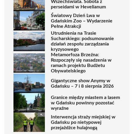
Wszechświata. Sobota z
perseidami w Hevelianum
Światowy Dzień Lwa w
Gdańskim Zoo – Wydarzenie
Pełne Atrakcji
Utrudnienia na Trasie
Sucharskiego: podsumowanie
działań zespołu zarządzania
kryzysowego
Metamorfoza Brzeźna:
Rozpoczęły się nasadzenia w
ramach projektu Budżetu
Obywatelskiego
Gigantyczne show Anymy w
Gdańsku – 7 i 8 sierpnia 2026
Granice między miastem a lasem
w Gdańsku powinny pozostać
wyraźne
Interwencja straży miejskiej w
Gdańsku po nietypowej
przejażdżce hulajnogą