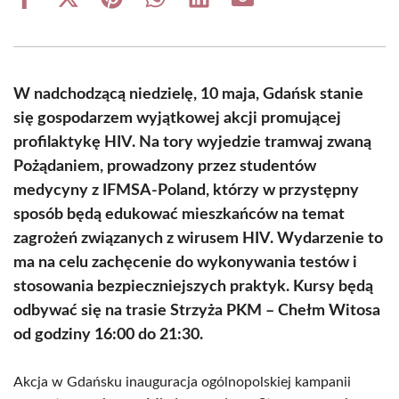
Share
Share
Share
Share
Share
Share
on
on
on
on
on
on
Facebook
X
Pinterest
WhatsApp
LinkedIn
Email
(Twitter)
W nadchodzącą niedzielę, 10 maja, Gdańsk stanie
się gospodarzem wyjątkowej akcji promującej
profilaktykę HIV. Na tory wyjedzie tramwaj zwaną
Pożądaniem, prowadzony przez studentów
medycyny z IFMSA-Poland, którzy w przystępny
sposób będą edukować mieszkańców na temat
zagrożeń związanych z wirusem HIV. Wydarzenie to
ma na celu zachęcenie do wykonywania testów i
stosowania bezpieczniejszych praktyk. Kursy będą
odbywać się na trasie Strzyża PKM – Chełm Witosa
od godziny 16:00 do 21:30.
Akcja w Gdańsku inauguracja ogólnopolskiej kampanii