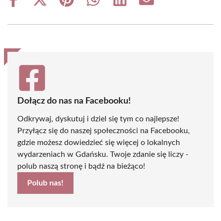
Share
Share
Share
Share
Share
Share
on
on
on
on
on
on
Facebook
X
Pinterest
WhatsApp
LinkedIn
Email
(Twitter)
Dołącz do nas na Facebooku!
Odkrywaj, dyskutuj i dziel się tym co najlepsze!
Przyłącz się do naszej społeczności na Facebooku,
gdzie możesz dowiedzieć się więcej o lokalnych
wydarzeniach w Gdańsku. Twoje zdanie się liczy -
polub naszą stronę i bądź na bieżąco!
Polub nas!