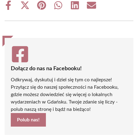
Share
Share
Share
Share
Share
Share
on
on
on
on
on
on
Facebook
X
Pinterest
WhatsApp
LinkedIn
Email
(Twitter)
Dołącz do nas na Facebooku!
Odkrywaj, dyskutuj i dziel się tym co najlepsze!
Przyłącz się do naszej społeczności na Facebooku,
gdzie możesz dowiedzieć się więcej o lokalnych
wydarzeniach w Gdańsku. Twoje zdanie się liczy -
polub naszą stronę i bądź na bieżąco!
Polub nas!