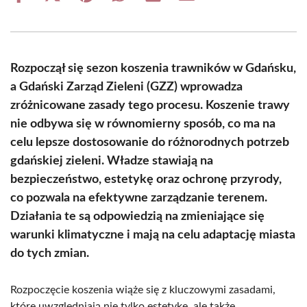
on
on
on
on
on
on
Facebook
X
Pinterest
WhatsApp
LinkedIn
Email
(Twitter)
Rozpoczął się sezon koszenia trawników w Gdańsku,
a Gdański Zarząd Zieleni (GZZ) wprowadza
zróżnicowane zasady tego procesu. Koszenie trawy
nie odbywa się w równomierny sposób, co ma na
celu lepsze dostosowanie do różnorodnych potrzeb
gdańskiej zieleni. Władze stawiają na
bezpieczeństwo, estetykę oraz ochronę przyrody,
co pozwala na efektywne zarządzanie terenem.
Działania te są odpowiedzią na zmieniające się
warunki klimatyczne i mają na celu adaptację miasta
do tych zmian.
Rozpoczęcie koszenia wiąże się z kluczowymi zasadami,
które uwzględniają nie tylko estetykę, ale także