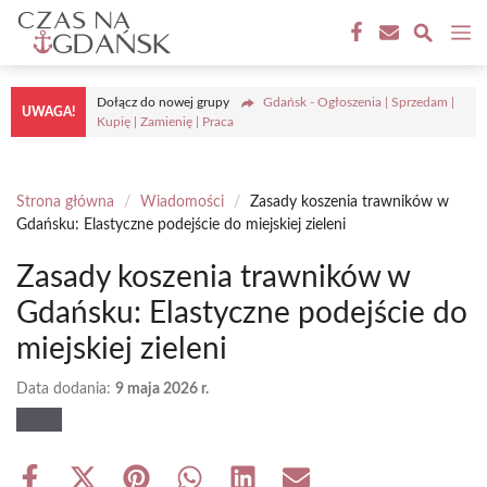
Przejdź
M
do
treści
Dołącz do nowej grupy
Gdańsk - Ogłoszenia | Sprzedam |
UWAGA!
Kupię | Zamienię | Praca
Strona główna
/
Wiadomości
/
Zasady koszenia trawników w
Gdańsku: Elastyczne podejście do miejskiej zieleni
Zasady koszenia trawników w
Gdańsku: Elastyczne podejście do
miejskiej zieleni
Data dodania:
9 maja 2026 r.
Share
Share
Share
Share
Share
Share