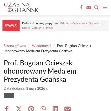
Przejdź
M
do
treści
Dołącz do nowej grupy
Gdańsk - Ogłoszenia | Sprzedam |
UWAGA!
Kupię | Zamienię | Praca
Strona główna
/
Wiadomości
/
Prof. Bogdan Ocieszak
uhonorowany Medalem Prezydenta Gdańska
Prof. Bogdan Ocieszak
uhonorowany Medalem
Prezydenta Gdańska
Data dodania:
8 maja 2026 r.
Share
Share
Share
Share
Share
Share