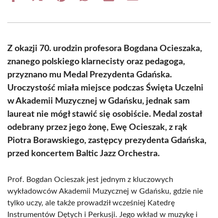
on
on
on
on
on
on
Facebook
X
Pinterest
WhatsApp
LinkedIn
Email
(Twitter)
Z okazji 70. urodzin profesora Bogdana Ocieszaka,
znanego polskiego klarnecisty oraz pedagoga,
przyznano mu Medal Prezydenta Gdańska.
Uroczystość miała miejsce podczas Święta Uczelni
w Akademii Muzycznej w Gdańsku, jednak sam
laureat nie mógł stawić się osobiście. Medal został
odebrany przez jego żonę, Ewę Ocieszak, z rąk
Piotra Borawskiego, zastępcy prezydenta Gdańska,
przed koncertem Baltic Jazz Orchestra.
Prof. Bogdan Ocieszak jest jednym z kluczowych
wykładowców Akademii Muzycznej w Gdańsku, gdzie nie
tylko uczy, ale także prowadził wcześniej Katedrę
Instrumentów Dętych i Perkusji. Jego wkład w muzykę i