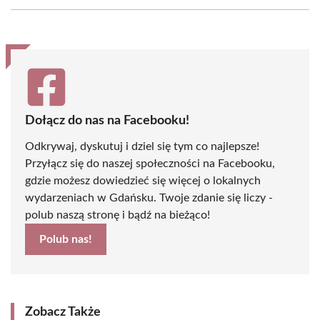
Facebook
X
Pinterest
WhatsApp
LinkedIn
Email
(Twitter)
Dołącz do nas na Facebooku!
Odkrywaj, dyskutuj i dziel się tym co najlepsze!
Przyłącz się do naszej społeczności na Facebooku,
gdzie możesz dowiedzieć się więcej o lokalnych
wydarzeniach w Gdańsku. Twoje zdanie się liczy -
polub naszą stronę i bądź na bieżąco!
Polub nas!
Zobacz Także