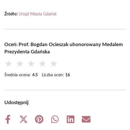
Źródło:
Urząd Miasta Gdańsk
Oceń: Prof. Bogdan Ocieszak uhonorowany Medalem
Prezydenta Gdańska
★
★
★
★
★
Średnia ocena:
4.5
Liczba ocen:
16
Udostępnij
Share
Share
Share
Share
Share
Share
on
on
on
on
on
on