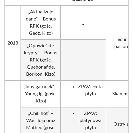
„Aktualizuje
dane” – Bonus
_
RPK (gośc.
Gedz, Kizo)
Technik
2018
„Opowieści z
pasjonat
krypty” – Bonus
RPK (gośc.
_
Quebonafide,
Borixon, Kizo)
„Inny gatunek” –
ZPAV: złota
Young Igi (gośc.
płyta
Skan myśl
Kizo)
„Chili hot” –
ZPAV:
Wac Toja oraz
platynowa
Ostry so
Matheo (gośc.
płyta