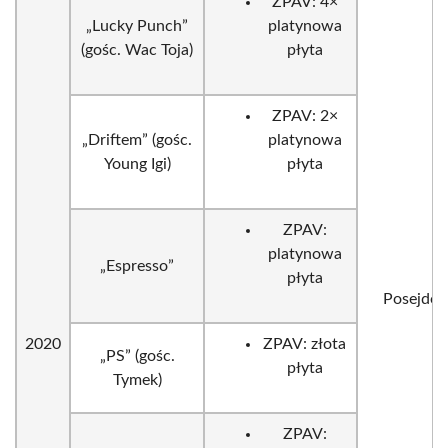
ZPAV: 4×
„Lucky Punch”
platynowa
(gośc. Wac Toja)
płyta
ZPAV: 2×
„Driftem” (gośc.
platynowa
Young Igi)
płyta
ZPAV:
platynowa
„Espresso”
płyta
Posejdon
2020
ZPAV: złota
„PS” (gośc.
płyta
Tymek)
ZPAV: