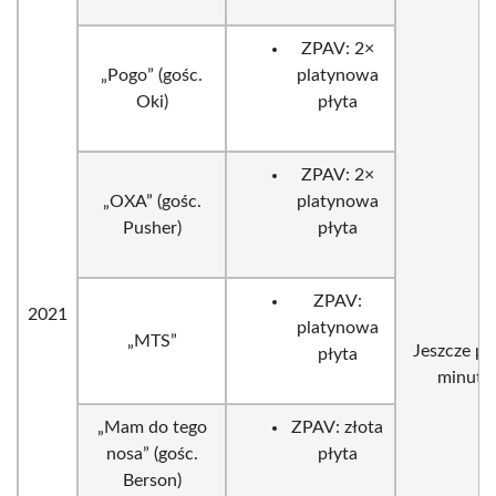
ZPAV: 2×
„Pogo” (gośc.
platynowa
Oki)
płyta
ZPAV: 2×
„OXA” (gośc.
platynowa
Pusher)
płyta
ZPAV:
2021
platynowa
„MTS”
Jeszcze pi
płyta
minut
„Mam do tego
ZPAV: złota
nosa” (gośc.
płyta
Berson)