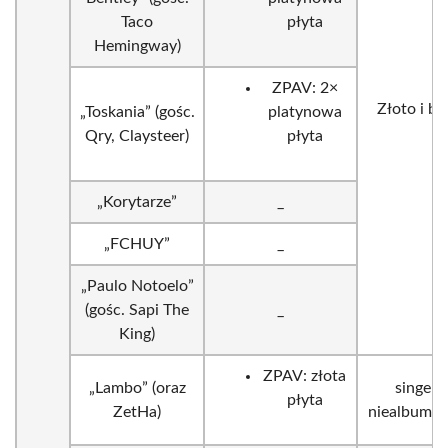
Taco
płyta
Hemingway)
ZPAV: 2×
Złoto i bie
„Toskania” (gośc.
platynowa
Qry, Claysteer)
płyta
„Korytarze”
_
„FCHUY”
_
„Paulo Notoelo”
(gośc. Sapi The
_
King)
ZPAV: złota
„Lambo” (oraz
singel
płyta
ZetHa)
niealbumo