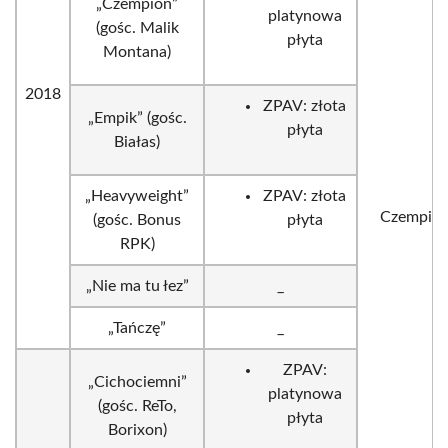
„Czempion”
platynowa
(gośc. Malik
płyta
Montana)
2018
ZPAV: złota
„Empik” (gośc.
płyta
Białas)
„Heavyweight”
ZPAV: złota
Czempio
(gośc. Bonus
płyta
RPK)
„Nie ma tu łez”
_
„Tańczę”
_
ZPAV:
„Cichociemni”
platynowa
(gośc. ReTo,
płyta
Borixon)