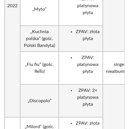
2022
platynowa
„Myto”
płyta
„Kuchnia
ZPAV: złota
polska” (gośc.
płyta
Polski Bandyta)
ZPAV:
„Fiu fiu” (gośc.
platynowa
singel
ReTo)
płyta
niealbumo
ZPAV: 2×
platynowa
„Discopolo”
płyta
ZPAV: złota
„Milord” (gośc.