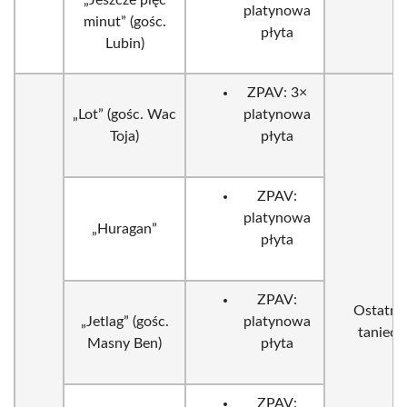
„Jeszcze pięć
platynowa
minut” (gośc.
płyta
Lubin)
ZPAV: 3×
„Lot” (gośc. Wac
platynowa
Toja)
płyta
ZPAV:
platynowa
„Huragan”
płyta
ZPAV:
Ostatni
„Jetlag” (gośc.
platynowa
taniec
Masny Ben)
płyta
ZPAV: