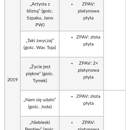
„Artysta z
ZPAV:
blizną” (gośc.
platynowa
Szpaku, Jano
płyta
PW)
ZPAV: złota
„Taki zwyczaj”
płyta
(gośc. Wac Toja)
ZPAV: 2×
„Życie jest
platynowa
piękne” (gośc.
płyta
2019
Tymek)
ZPAV: złota
„Nam się udało”
płyta
(gośc. Joda)
„Niebieski
ZPAV:
Bentley” (gośc.
platynowa