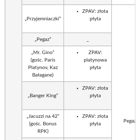
ZPAV: złota
„Przyjemniaczki”
płyta
„Pegaz”
_
„Mr. Gino”
ZPAV:
(gośc. Paris
platynowa
Platynov, Kaz
płyta
Bałagane)
ZPAV: złota
„Banger King”
płyta
„Jacuzzi na 42”
ZPAV: złota
Pegaz
(gośc. Bonus
płyta
RPK)