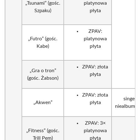
„Tsunami” (gośc.
platynowa
Szpaku)
płyta
ZPAV:
„Futro” (gośc.
platynowa
Kabe)
płyta
ZPAV: złota
„Gra o tron”
płyta
(gośc. Żabson)
ZPAV: złota
singel
„Akwen”
płyta
niealbumo
ZPAV: 3×
„Fitness” (gośc.
platynowa
Trill Pem)
płyta