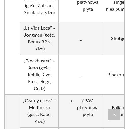
platynowa
singel
(gośc. Żabson,
płyta
niealbumo
Smolasty, Kizo)
„La Vida Loca” –
Jongmen (gośc.
_
Shotgun
Bonus RPK,
Kizo)
„Blockbuster” –
Aero (gośc.
Kobik, Kizo,
_
Blockbust
Frosti Rege,
Gedz)
„Czarny dress” –
ZPAV:
Mr. Polska
platynowa
Bajki na
(gośc. Kabe,
płyta
dobrano
Kizo)