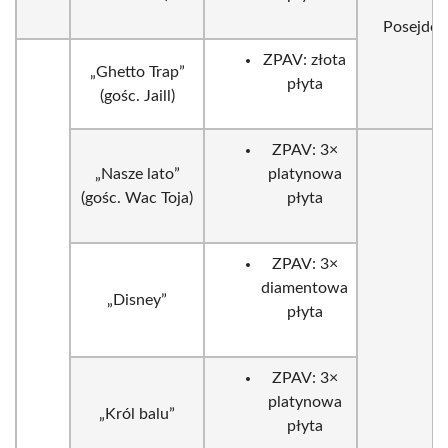
Posejdon
ZPAV: złota
„Ghetto Trap”
płyta
(gośc. Jaill)
ZPAV: 3×
„Nasze lato”
platynowa
(gośc. Wac Toja)
płyta
ZPAV: 3×
diamentowa
„Disney”
płyta
ZPAV: 3×
platynowa
„Król balu”
płyta