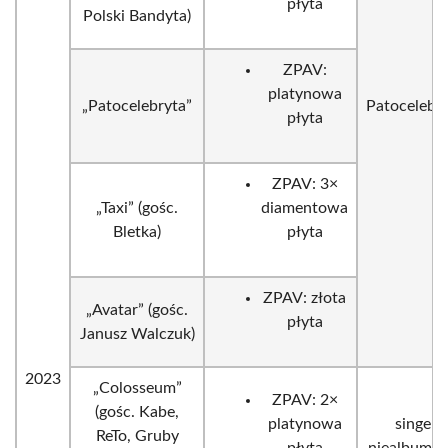
płyta
Polski Bandyta)
ZPAV:
platynowa
„Patocelebryta”
Patocelebr
płyta
ZPAV: 3×
„Taxi” (gośc.
diamentowa
Bletka)
płyta
ZPAV: złota
„Avatar” (gośc.
płyta
Janusz Walczuk)
2023
„Colosseum”
ZPAV: 2×
(gośc. Kabe,
platynowa
singel
ReTo, Gruby