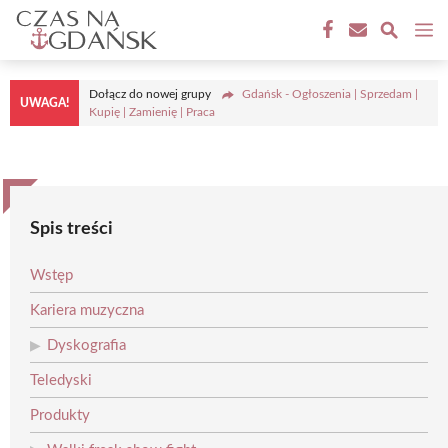
Przejdź
M
do
treści
Dołącz do nowej grupy
Gdańsk - Ogłoszenia | Sprzedam |
UWAGA!
Kupię | Zamienię | Praca
Spis treści
Wstęp
Kariera muzyczna
Dyskografia
Teledyski
Produkty