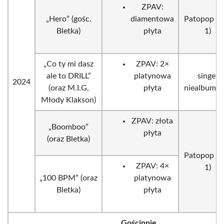
ZPAV:
„Hero” (gośc.
diamentowa
Patopop (Vo
Bletka)
płyta
1)
„Co ty mi dasz
ZPAV: 2×
ale to DRILL”
platynowa
singel
2024
(oraz M.I.G,
płyta
niealbumo
Młody Klakson)
ZPAV: złota
„Boomboo”
płyta
(oraz Bletka)
Patopop (Vo
ZPAV: 4×
1)
„100 BPM” (oraz
platynowa
Bletka)
płyta
Gościnnie