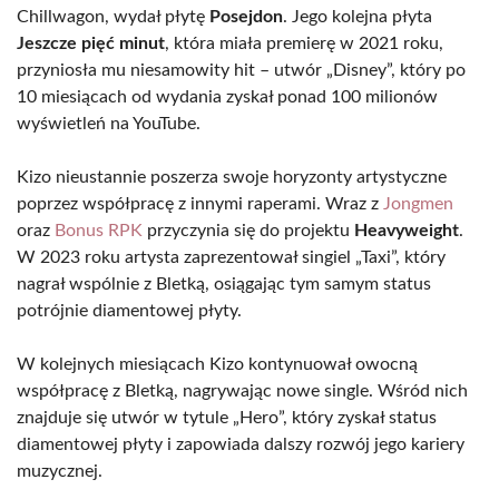
Chillwagon, wydał płytę
Posejdon
. Jego kolejna płyta
Jeszcze pięć minut
, która miała premierę w 2021 roku,
przyniosła mu niesamowity hit – utwór „Disney”, który po
10 miesiącach od wydania zyskał ponad 100 milionów
wyświetleń na YouTube.
Kizo nieustannie poszerza swoje horyzonty artystyczne
poprzez współpracę z innymi raperami. Wraz z
Jongmen
oraz
Bonus RPK
przyczynia się do projektu
Heavyweight
.
W 2023 roku artysta zaprezentował singiel „Taxi”, który
nagrał wspólnie z Bletką, osiągając tym samym status
potrójnie diamentowej płyty.
W kolejnych miesiącach Kizo kontynuował owocną
współpracę z Bletką, nagrywając nowe single. Wśród nich
znajduje się utwór w tytule „Hero”, który zyskał status
diamentowej płyty i zapowiada dalszy rozwój jego kariery
muzycznej.