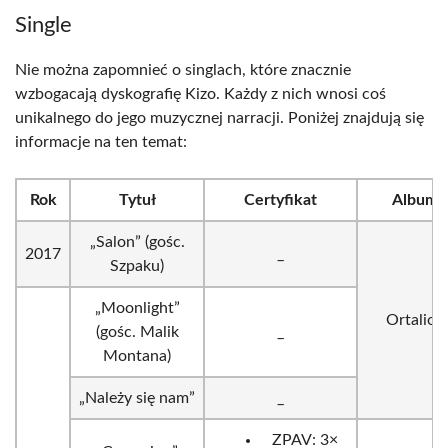
Single
Nie można zapomnieć o singlach, które znacznie
wzbogacają dyskografię Kizo. Każdy z nich wnosi coś
unikalnego do jego muzycznej narracji. Poniżej znajdują się
informacje na ten temat:
Rok
Tytuł
Certyfikat
Album
„Salon” (gośc.
2017
_
Szpaku)
„Moonlight”
Ortalion
(gośc. Malik
_
Montana)
„Należy się nam”
_
ZPAV: 3×