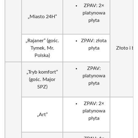
ZPAV: 2×
platynowa
„Miasto 24H”
płyta
„Rajaner” (gośc.
ZPAV: złota
Tymek, Mr.
płyta
Złoto i bie
Polska)
ZPAV:
„Tryb komfort”
platynowa
(gośc. Major
płyta
SPZ)
ZPAV: 2×
platynowa
„Art”
płyta