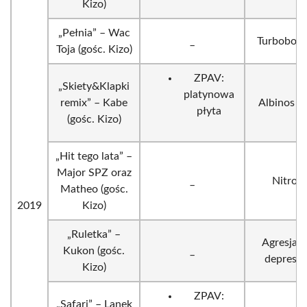
Kizo)
„Pełnia” – Wac
_
Turboboos
Toja (gośc. Kizo)
ZPAV:
„Skiety&Klapki
platynowa
remix” – Kabe
Albinos E
płyta
(gośc. Kizo)
„Hit tego lata” –
Major SPZ oraz
_
Nitro
Matheo (gośc.
2019
Kizo)
„Ruletka” –
Agresja 
Kukon (gośc.
_
depresja
Kizo)
ZPAV:
„Safari” – Lanek