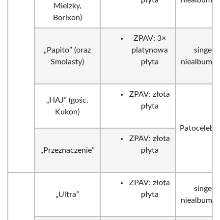
płyta
niealbumo
Mielzky,
Borixon)
ZPAV: 3×
„Papito” (oraz
platynowa
singel
Smolasty)
płyta
niealbumo
ZPAV: złota
„HAJ” (gośc.
płyta
Kukon)
Patocelebr
ZPAV: złota
„Przeznaczenie”
płyta
ZPAV: złota
singel
„Ultra”
płyta
niealbumo