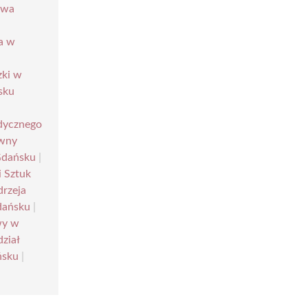
awa
wa w
zki w
sku
dycznego
wny
Gdańsku
|
i Sztuk
drzeja
dańsku
|
wy w
ział
ńsku
|