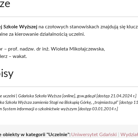
ze
j Szkole Wyższej
na czołowych stanowiskach znajdują się kluc
lne za kierowanie działalnością uczelni.
r – prof. nadzw. dr inż. Wioleta Mikołajczewska,
erz – wakat.
isy
 uczelni | Gdańska Szkoła Wyższa [online], gsw.gda.pl [dostęp 21.04.2024 r.]
a Szkoła Wyższa zamienia Stogi na Biskupią Górkę, „trojmiasto.pl” [dostęp 1
 System informacji o szkolnictwie wyższym [dostęp 03.01.2014 r.]
 obiekty w kategorii "Uczelnie":
Uniwersytet Gdański
|
Wydzia