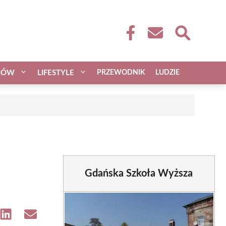
CÓW
LIFESTYLE
PRZEWODNIK
LUDZIE
Gdańska Szkoła Wyższa
e
Share
Share
on
on