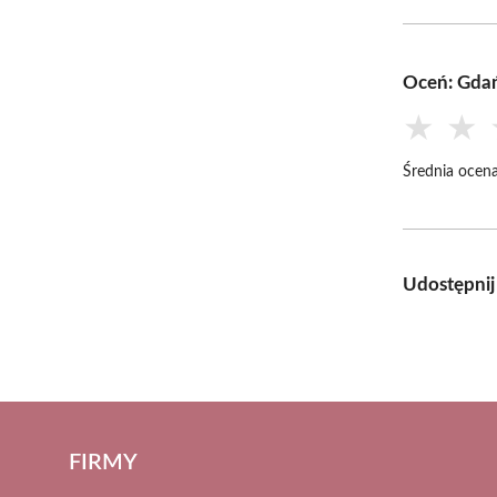
Oceń: Gda
★
★
Średnia ocena
Udostępnij
FIRMY