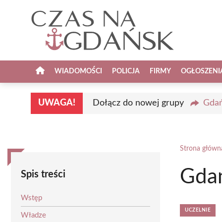
Przejdź
do
treści
WIADOMOŚCI
POLICJA
FIRMY
OGŁOSZENI
UWAGA!
Dołącz do nowej grupy
Gdań
Strona główn
Gdań
Spis treści
Wstęp
UCZELNIE
Władze