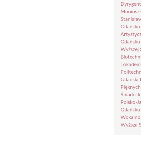
Dyrygent
Moniusz
Stanisła
Gdańsku
Artystyc
Gdańsku
Wyższej 
Biotechn
|
Akademi
Politechn
Gdański 
Pięknyc
Śniadeck
Polsko-J
Gdańsku
Wokalno-
Wyższa S