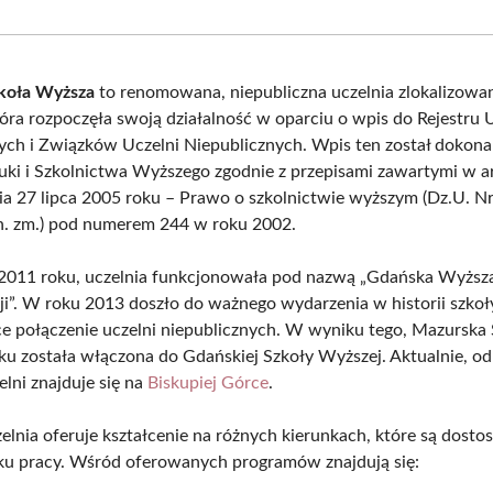
Facebook
X
Pinterest
What
(Twitter)
koła Wyższa
to renomowana, niepubliczna uczelnia zlokalizowa
óra rozpoczęła swoją działalność w oparciu o wpis do Rejestru 
ych i Związków Uczelni Niepublicznych. Wpis ten został dokona
uki i Szkolnictwa Wyższego zgodnie z przepisami zawartymi w art
ia 27 lipca 2005 roku – Prawo o szkolnictwie wyższym (Dz.U. Nr
n. zm.) pod numerem 244 w roku 2002.
2011 roku, uczelnia funkcjonowała pod nazwą „Gdańska Wyższ
ji”. W roku 2013 doszło do ważnego wydarzenia w historii szkoły
ce połączenie uczelni niepublicznych. W wyniku tego, Mazurska
ku została włączona do Gdańskiej Szkoły Wyższej. Aktualnie, od
elni znajduje się na
Biskupiej Górce
.
elnia oferuje kształcenie na różnych kierunkach, które są dost
ku pracy. Wśród oferowanych programów znajdują się: