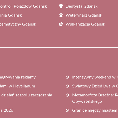
Kontroli Pojazdów Gdańsk
Dentysta Gdańsk
rnia Gdańsk
Weterynarz Gdańsk
Kosmetyczny Gdańsk
Wulkanizacja Gdańsk
nagrywania reklamy
Intensywny weekend w 
idami w Hevelianum
Światowy Dzień Lwa w G
działań zespołu zarządzania
Metamorfoza Brzeźna: Ro
Obywatelskiego
ia 2026
Granice między miastem