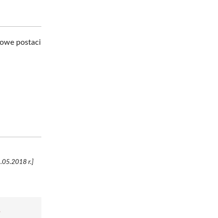
zowe postaci
1.05.2018 r.]
ł