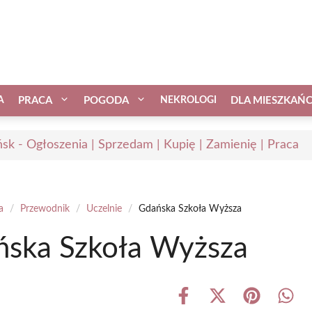
A
PRACA
POGODA
NEKROLOGI
DLA MIESZKAŃ
sk - Ogłoszenia | Sprzedam | Kupię | Zamienię | Praca
a
/
Przewodnik
/
Uczelnie
/
Gdańska Szkoła Wyższa
ska Szkoła Wyższa
Share
Share
Share
Shar
on
on
on
on