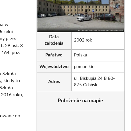
sApp
LinkedIn
Email
na w
Uczelni
Data
ny przez
2002 rok
założenia
. 29 ust. 3
 164, poz.
Państwo
Polska
Województwo
pomorskie
a Szkoła
ul. Biskupia 24 B 80-
, kiedy to
Adres
875 Gdańsk
 Szkoła
 2016 roku,
Położenie na mapie
osowane do