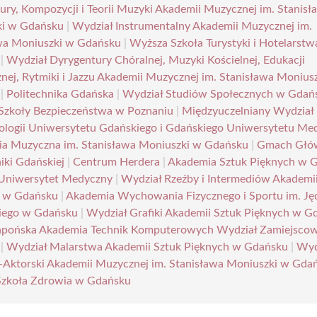
ury, Kompozycji i Teorii Muzyki Akademii Muzycznej im. Stanisł
ki w Gdańsku
|
Wydział Instrumentalny Akademii Muzycznej im.
wa Moniuszki w Gdańsku
|
Wyższa Szkoła Turystyki i Hotelarst
|
Wydział Dyrygentury Chóralnej, Muzyki Kościelnej, Edukacji
znej, Rytmiki i Jazzu Akademii Muzycznej im. Stanisława Monius
|
Politechnika Gdańska
|
Wydział Studiów Społecznych w Gdań
Szkoły Bezpieczeństwa w Poznaniu
|
Międzyuczelniany Wydział
ologii Uniwersytetu Gdańskiego i Gdańskiego Uniwersytetu Me
a Muzyczna im. Stanisława Moniuszki w Gdańsku
|
Gmach Głó
iki Gdańskiej
|
Centrum Herdera
|
Akademia Sztuk Pięknych w 
Uniwersytet Medyczny
|
Wydział Rzeźby i Intermediów Akademi
h w Gdańsku
|
Akademia Wychowania Fizycznego i Sportu im. Ję
iego w Gdańsku
|
Wydział Grafiki Akademii Sztuk Pięknych w G
apońska Akademia Technik Komputerowych Wydział Zamiejsco
|
Wydział Malarstwa Akademii Sztuk Pięknych w Gdańsku
|
Wyd
Aktorski Akademii Muzycznej im. Stanisława Moniuszki w Gda
zkoła Zdrowia w Gdańsku