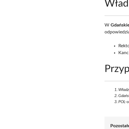
Wład
W
Gdańskie
odpowiedzia
Rekto
Kancl
Przyp
Władze
Gdańsk
POL-on
Pozostałe