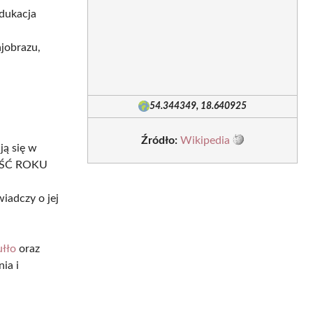
edukacja
ajobrazu,
54.344349, 18.640925
Źródło:
Wikipedia
ją się w
KOŚĆ ROKU
iadczy o jej
ułło
oraz
ia i