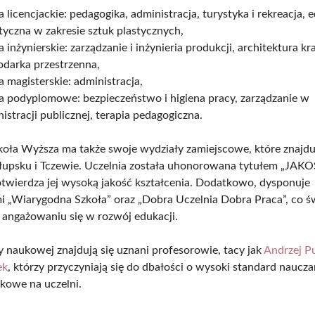
a licencjackie: pedagogika, administracja, turystyka i rekreacja, 
tyczna w zakresie sztuk plastycznych,
a inżynierskie: zarządzanie i inżynieria produkcji, architektura kr
odarka przestrzenna,
a magisterskie: administracja,
a podyplomowe: bezpieczeństwo i higiena pracy, zarządzanie w
istracji publicznej, terapia pedagogiczna.
oła Wyższa ma także swoje wydziały zamiejscowe, które znajdu
Słupsku i Tczewie. Uczelnia została uhonorowana tytułem „JA
otwierdza jej wysoką jakość kształcenia. Dodatkowo, dysponuje
mi „Wiarygodna Szkoła” oraz „Dobra Uczelnia Dobra Praca”, co św
i angażowaniu się w rozwój edukacji.
 naukowej znajdują się uznani profesorowie, tacy jak
Andrzej P
ek
, którzy przyczyniają się do dbałości o wysoki standard nauczan
kowe na uczelni.