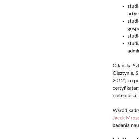
studi
artys
studi
gosp
studi
studi
admin
Gdańska Szk
Olsztynie, 
2012”, co p
certyfikata
rzetelności 
Wśród kadry
Jacek Mroz
badania nau