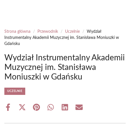
Strona główna
/
Przewodnik
/
Uczelnie
/
Wydział
Instrumentalny Akademii Muzycznej im. Stanisława Moniuszki w
Gdańsku
Wydział Instrumentalny Akademii
Muzycznej im. Stanisława
Moniuszki w Gdańsku
UCZELNIE
Share
Share
Share
Share
Share
Share
on
on
on
on
on
on
Facebook
X
Pinterest
WhatsApp
LinkedIn
Email
(Twitter)