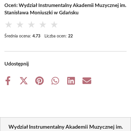
Oceń: Wydział Instrumentalny Akademii Muzycznej im.
Stanisława Moniuszki w Gdańsku
★
★
★
★
★
Średnia ocena:
4.73
Liczba ocen:
22
Udostępnij
Share
Share
Share
Share
Share
Share
on
on
on
on
on
on
Facebook
X
Pinterest
WhatsApp
LinkedIn
Email
(Twitter)
Wydział Instrumentalny Akademii Muzycznej im.