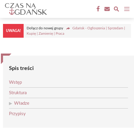
Przejdź
M
do
treści
Dołącz do nowej grupy
Gdańsk - Ogłoszenia | Sprzedam |
UWAGA!
Kupię | Zamienię | Praca
Spis treści
Wstęp
Struktura
Władze
Przypisy