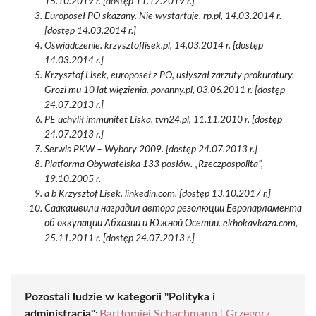
15.10.2019 r. [dostęp 11.12.2019 r.]
Europoseł PO skazany. Nie wystartuje. rp.pl, 14.03.2014 r.
[dostęp 14.03.2014 r.]
Oświadczenie. krzysztoflisek.pl, 14.03.2014 r. [dostęp
14.03.2014 r.]
Krzysztof Lisek, europoseł z PO, usłyszał zarzuty prokuratury.
Grozi mu 10 lat więzienia. poranny.pl, 03.06.2011 r. [dostęp
24.07.2013 r.]
PE uchylił immunitet Liska. tvn24.pl, 11.11.2010 r. [dostęp
24.07.2013 r.]
Serwis PKW – Wybory 2009. [dostęp 24.07.2013 r.]
Platforma Obywatelska 133 posłów. „Rzeczpospolita”,
19.10.2005 r.
a b Krzysztof Lisek. linkedin.com. [dostęp 13.10.2017 r.]
Саакашвили наградил автора резолюции Европарламента
об оккупации Абхазии и Южной Осетии. ekhokavkaza.com,
25.11.2011 r. [dostęp 24.07.2013 r.]
Pozostali ludzie w kategorii "Polityka i
administracja":
Bartłomiej Schachmann
|
Grzegorz