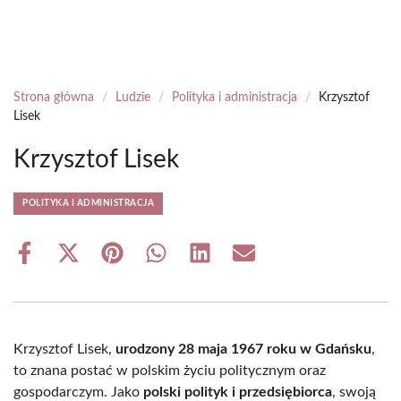
Strona główna
/
Ludzie
/
Polityka i administracja
/
Krzysztof
Lisek
Krzysztof Lisek
POLITYKA I ADMINISTRACJA
Share
Share
Share
Share
Share
Share
on
on
on
on
on
on
Facebook
X
Pinterest
WhatsApp
LinkedIn
Email
(Twitter)
Krzysztof Lisek,
urodzony 28 maja 1967 roku w Gdańsku
,
to znana postać w polskim życiu politycznym oraz
gospodarczym. Jako
polski polityk i przedsiębiorca
, swoją