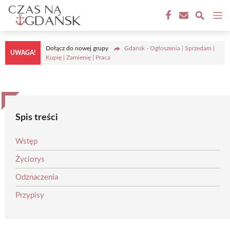
Przejdź
M
do
treści
Dołącz do nowej grupy
Gdańsk - Ogłoszenia | Sprzedam |
UWAGA!
Kupię | Zamienię | Praca
Spis treści
Wstęp
Życiorys
Odznaczenia
Przypisy