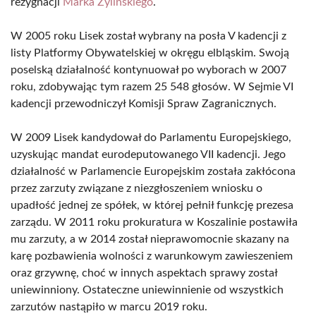
rezygnacji
Marka Żylińskiego
.
W 2005 roku Lisek został wybrany na posła V kadencji z
listy Platformy Obywatelskiej w okręgu elbląskim. Swoją
poselską działalność kontynuował po wyborach w 2007
roku, zdobywając tym razem 25 548 głosów. W Sejmie VI
kadencji przewodniczył Komisji Spraw Zagranicznych.
W 2009 Lisek kandydował do Parlamentu Europejskiego,
uzyskując mandat eurodeputowanego VII kadencji. Jego
działalność w Parlamencie Europejskim została zakłócona
przez zarzuty związane z niezgłoszeniem wniosku o
upadłość jednej ze spółek, w której pełnił funkcję prezesa
zarządu. W 2011 roku prokuratura w Koszalinie postawiła
mu zarzuty, a w 2014 został nieprawomocnie skazany na
karę pozbawienia wolności z warunkowym zawieszeniem
oraz grzywnę, choć w innych aspektach sprawy został
uniewinniony. Ostateczne uniewinnienie od wszystkich
zarzutów nastąpiło w marcu 2019 roku.