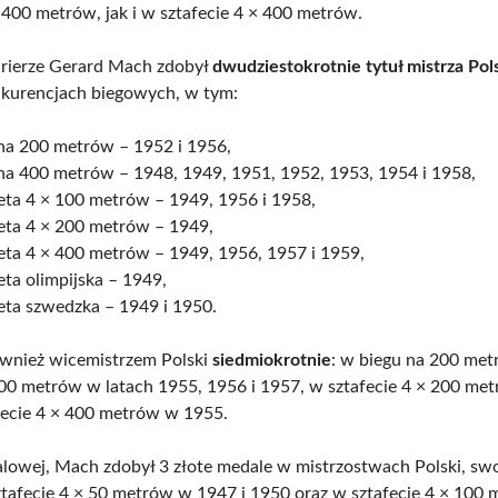
400 metrów, jak i w sztafecie 4 × 400 metrów.
rierze Gerard Mach zdobył
dwudziestokrotnie tytuł mistrza Pol
kurencjach biegowych, w tym:
 na 200 metrów – 1952 i 1956,
 na 400 metrów – 1948, 1949, 1951, 1952, 1953, 1954 i 1958,
eta 4 × 100 metrów – 1949, 1956 i 1958,
feta 4 × 200 metrów – 1949,
eta 4 × 400 metrów – 1949, 1956, 1957 i 1959,
eta olimpijska – 1949,
eta szwedzka – 1949 i 1950.
wnież wicemistrzem Polski
siedmiokrotnie
: w biegu na 200 me
400 metrów w latach 1955, 1956 i 1957, w sztafecie 4 × 200 m
fecie 4 × 400 metrów w 1955.
alowej, Mach zdobył 3 złote medale w mistrzostwach Polski, swo
ztafecie 4 × 50 metrów w 1947 i 1950 oraz w sztafecie 4 × 100