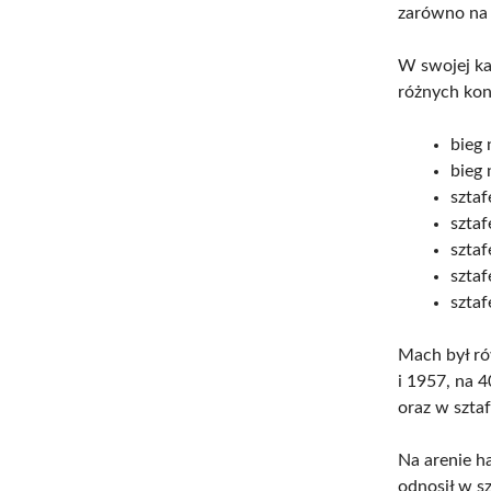
zarówno na 
W swojej ka
różnych kon
bieg
bieg
sztaf
szta
sztaf
sztaf
sztaf
Mach był ró
i 1957, na 
oraz w szta
Na arenie h
odnosił w s