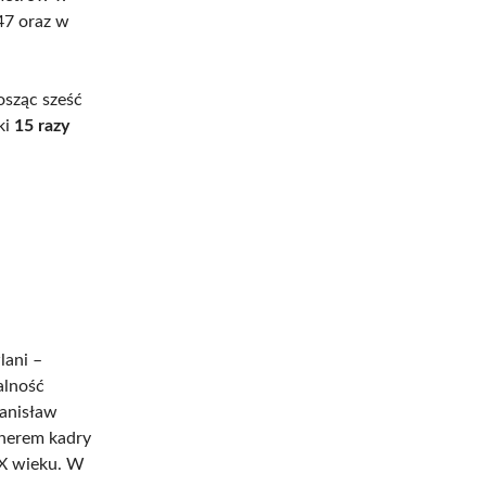
47 oraz w
osząc sześć
ki
15 razy
lani –
alność
tanisław
renerem kadry
XX wieku. W