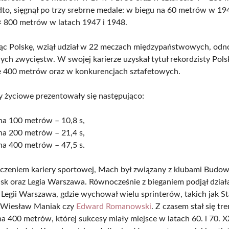
to, sięgnął po trzy srebrne medale: w biegu na 60 metrów w 19
 × 800 metrów w latach 1947 i 1948.
ąc Polskę, wziął udział w 22 meczach międzypaństwowych, odn
ych zwycięstw. W swojej karierze uzyskał tytuł rekordzisty Pols
e 400 metrów oraz w konkurencjach sztafetowych.
y życiowe prezentowały się następująco:
na 100 metrów – 10,8 s,
na 200 metrów – 21,4 s,
na 400 metrów – 47,5 s.
czeniem kariery sportowej, Mach był związany z klubami Budow
sk oraz Legia Warszawa. Równocześnie z bieganiem podjął dział
 Legii Warszawa, gdzie wychował wielu sprinterów, takich jak S
 Wiesław Maniak czy
Edward Romanowski
. Z czasem stał się t
a 400 metrów, której sukcesy miały miejsce w latach 60. i 70. 