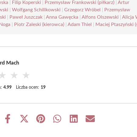
wska
|
Filip Koperski
|
Przemysław Frankowski (piłkarz)
|
Artur
wski
|
Wolfgang Schillkowski
|
Grzegorz Wróbel
|
Przemysław
ski
|
Paweł Juszczak
|
Anna Gawęcka
|
Alfons Olszewski
|
Alicja
 Noga
|
Piotr Zaleski (kierowca)
|
Adam Thiel
|
Maciej Ptaszyński (
ard Mach
★
★
★
:
4.99
Liczba ocen:
19
Share
Share
Share
Share
Share
Share
on
on
on
on
on
on
Facebook
X
Pinterest
WhatsApp
LinkedIn
Email
(Twitter)