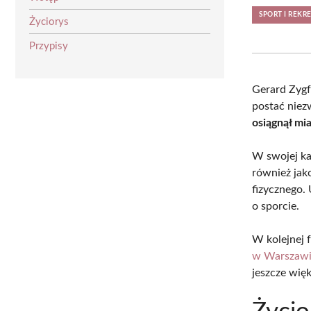
SPORT I REKR
Życiorys
Przypisy
Gerard Zygf
postać niez
osiągnął mi
W swojej kar
również ja
fizycznego.
o sporcie.
W kolejnej f
w Warszaw
jeszcze wię