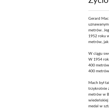
Życio
Gerard Mach
uznawanym s
metrów. Jeg
1952 roku w
metrów, jak
W ciągu swo
W 1954 roku
400 metrów,
400 metrów
Mach był ta
trzykrotnie
metrów w Bu
wiedeńskiej
medal w szt