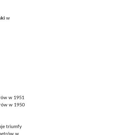
ski
w
trów w 1951
etrów w 1950
je triumfy
 metrów w