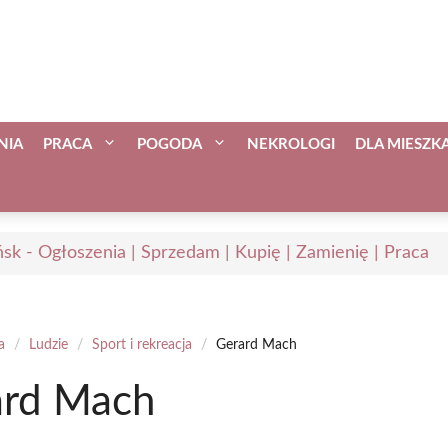
NIA
PRACA
POGODA
NEKROLOGI
DLA MIESZ
sk - Ogłoszenia | Sprzedam | Kupię | Zamienię | Praca
a
/
Ludzie
/
Sport i rekreacja
/
Gerard Mach
ard Mach