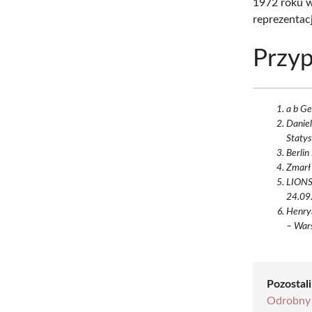
1972 roku w
reprezentac
Przyp
a b Ge
Daniel
Staty
Berlin
Zmarł 
LIONS
24.09.
Henryk
– War
Pozostali
Odrobny