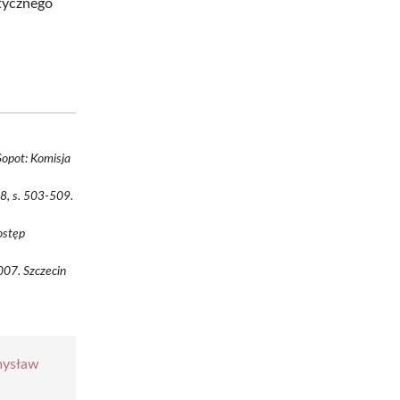
etycznego
Sopot: Komisja
18, s. 503-509.
ostęp
007. Szczecin
mysław