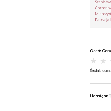
Stanisła
Chrzono
Miarczyń
Patrycja
Oceń: Ger
★
★
Średnia ocena
Udostępnij