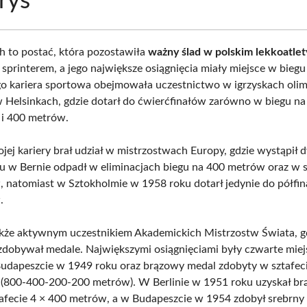
rys
 to postać, która pozostawiła
ważny ślad w polskim lekkoatlet
printerem, a jego największe osiągnięcia miały miejsce w biegu
o kariera sportowa obejmowała uczestnictwo w igrzyskach olim
 Helsinkach, gdzie dotarł do ćwierćfinałów zarówno w biegu na
 i 400 metrów.
jej kariery brał udział w mistrzostwach Europy, gdzie wystąpił 
 w Bernie odpadł w eliminacjach biegu na 400 metrów oraz w s
 natomiast w Sztokholmie w 1958 roku dotarł jedynie do półfin
.
kże aktywnym uczestnikiem Akademickich Mistrzostw Świata, g
 zdobywał medale. Największymi osiągnięciami były czwarte mie
dapeszcie w 1949 roku oraz brązowy medal zdobyty w sztafec
 (800-400-200-200 metrów). W Berlinie w 1951 roku uzyskał b
afecie 4 × 400 metrów, a w Budapeszcie w 1954 zdobył srebrny