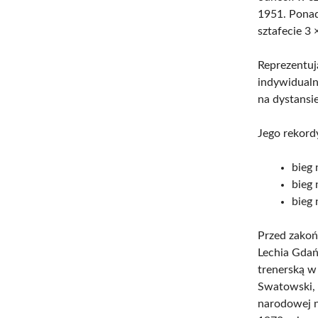
1951. Ponad
sztafecie 3
Reprezentuj
indywidualn
na dystansi
Jego rekord
bieg 
bieg 
bieg 
Przed zakoń
Lechia Gdań
trenerską w
Swatowski,
narodowej n