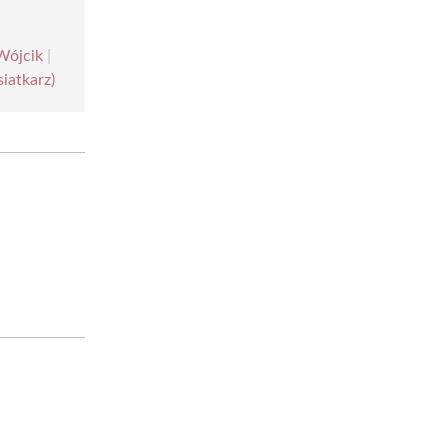
 Wójcik
|
siatkarz)