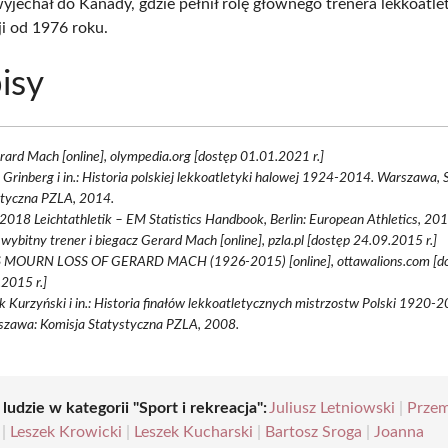
yjechał do Kanady, gdzie pełnił rolę głównego trenera lekkoatl
ji od 1976 roku.
isy
rard Mach [online], olympedia.org [dostęp 01.01.2021 r.]
 Grinberg i in.: Historia polskiej lekkoatletyki halowej 1924-2014. Warszawa, 
styczna PZLA, 2014.
 2018 Leichtathletik – EM Statistics Handbook, Berlin: European Athletics, 20
wybitny trener i biegacz Gerard Mach [online], pzla.pl [dostęp 24.09.2015 r.]
 MOURN LOSS OF GERARD MACH (1926-2015) [online], ottawalions.com [d
2015 r.]
 Kurzyński i in.: Historia finałów lekkoatletycznych mistrzostw Polski 1920-2
szawa: Komisja Statystyczna PZLA, 2008.
 ludzie w kategorii "Sport i rekreacja":
Juliusz Letniowski
|
Prze
|
Leszek Krowicki
|
Leszek Kucharski
|
Bartosz Sroga
|
Joanna