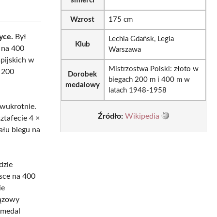
śmierci
Wzrost
175 cm
yce.
Był
Lechia Gdańsk, Legia
Klub
 na 400
Warszawa
pijskich w
Mistrzostwa Polski: złoto w
 200
Dorobek
biegach 200 m i 400 m w
medalowy
latach 1948-1958
dwukrotnie.
Źródło:
Wikipedia
ztafecie 4 ×
ału biegu na
dzie
jsce na 400
ie
rązowy
 medal