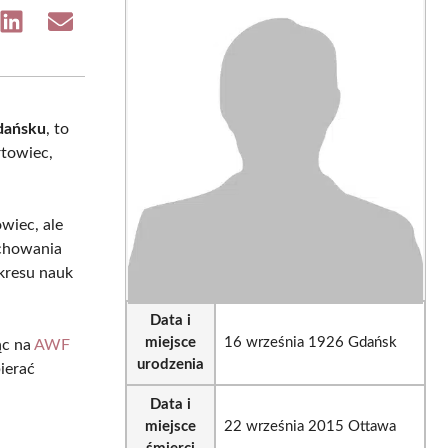
e
Share
Share
on
on
sApp
LinkedIn
Email
dańsku
, to
rtowiec,
owiec, ale
ychowania
kresu nauk
Data i
miejsce
16 września 1926 Gdańsk
ąc na
AWF
urodzenia
bierać
Data i
miejsce
22 września 2015 Ottawa