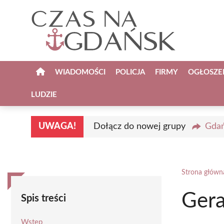
Przejdź
do
treści
WIADOMOŚCI
POLICJA
FIRMY
OGŁOSZE
LUDZIE
UWAGA!
Dołącz do nowej grupy
Gdań
Strona główn
Ger
Spis treści
Wstęp