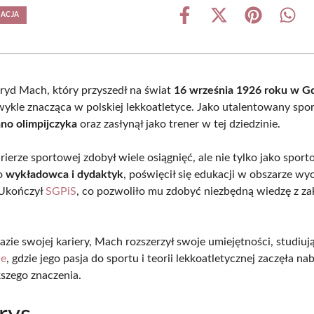
EACJA
Share
Share
Share
Shar
on
on
on
on
Facebook
X
Pinterest
What
(Twitter)
ryd Mach, który przyszedł na świat
16 września 1926 roku w G
wykle znacząca w polskiej lekkoatletyce. Jako utalentowany spo
ano olimpijczyka
oraz zasłynął jako trener w tej dziedzinie.
ierze sportowej zdobył wiele osiągnięć, ale nie tylko jako sport
ko
wykładowca i dydaktyk
, poświęcił się edukacji w obszarze w
 Ukończył
SGPiS
, co pozwoliło mu zdobyć niezbędną wiedzę z za
azie swojej kariery, Mach rozszerzył swoje umiejętności, studiuj
ie
, gdzie jego pasja do sportu i teorii lekkoatletycznej zaczęła na
kszego znaczenia.