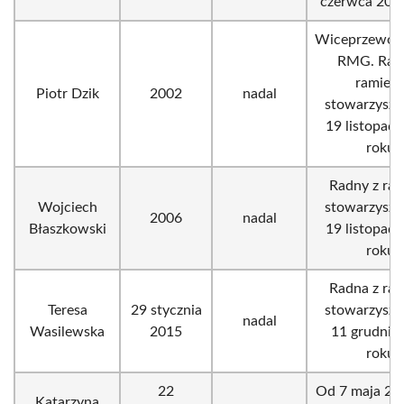
czerwca 2019
Wiceprzewod
RMG. Rad
ramieni
Piotr Dzik
2002
nadal
stowarzysze
19 listopad
roku.
Radny z ram
Wojciech
stowarzysze
2006
nadal
Błaszkowski
19 listopad
roku.
Radna z ram
Teresa
29 stycznia
stowarzysze
nadal
Wasilewska
2015
11 grudnia
roku.
22
Od 7 maja 20
Katarzyna