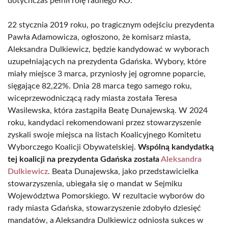
dotychczas pełnił rolę radnego KO.
22 stycznia 2019 roku, po tragicznym odejściu prezydenta
Pawła Adamowicza, ogłoszono, że komisarz miasta,
Aleksandra Dulkiewicz, będzie kandydować w wyborach
uzupełniających na prezydenta Gdańska. Wybory, które
miały miejsce 3 marca, przyniosły jej ogromne poparcie,
sięgające 82,22%. Dnia 28 marca tego samego roku,
wiceprzewodniczącą rady miasta została Teresa
Wasilewska, która zastąpiła Beatę Dunajewską. W 2024
roku, kandydaci rekomendowani przez stowarzyszenie
zyskali swoje miejsca na listach Koalicyjnego Komitetu
Wyborczego Koalicji Obywatelskiej.
Wspólną kandydatką
tej koalicji na prezydenta Gdańska została
Aleksandra
Dulkiewicz
. Beata Dunajewska, jako przedstawicielka
stowarzyszenia, ubiegała się o mandat w Sejmiku
Województwa Pomorskiego. W rezultacie wyborów do
rady miasta Gdańska, stowarzyszenie zdobyło dziesięć
mandatów, a Aleksandra Dulkiewicz odniosła sukces w