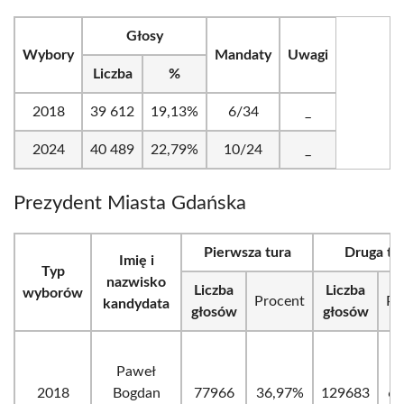
Głosy
Wybory
Mandaty
Uwagi
Liczba
%
2018
39 612
19,13%
6/34
_
2024
40 489
22,79%
10/24
_
Prezydent Miasta Gdańska
Pierwsza tura
Druga tu
Imię i
Typ
nazwisko
Liczba
Liczba
wyborów
Procent
Pr
kandydata
głosów
głosów
Paweł
2018
Bogdan
77966
36,97%
129683
64