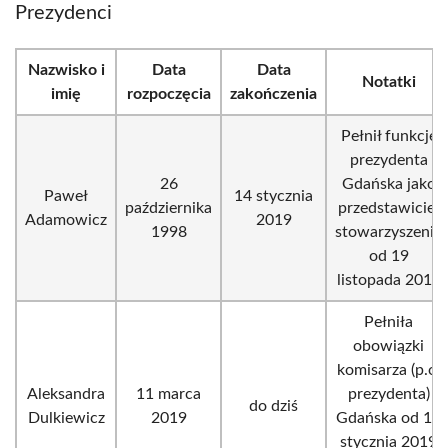
Prezydenci
Nazwisko i
Data
Data
Notatki
imię
rozpoczęcia
zakończenia
Pełnił funkcję
prezydenta
26
Gdańska jako
Paweł
14 stycznia
października
przedstawiciel
Adamowicz
2019
1998
stowarzyszenia
od 19
listopada 2018
Pełniła
obowiązki
komisarza (p.o.
Aleksandra
11 marca
prezydenta)
do dziś
Dulkiewicz
2019
Gdańska od 17
stycznia 2019