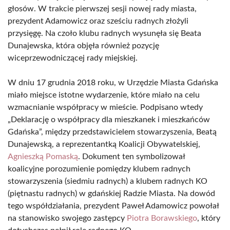
głosów. W trakcie pierwszej sesji nowej rady miasta,
prezydent Adamowicz oraz sześciu radnych złożyli
przysięgę. Na czoło klubu radnych wysunęła się Beata
Dunajewska, która objęła również pozycję
wiceprzewodniczącej rady miejskiej.
W dniu 17 grudnia 2018 roku, w Urzędzie Miasta Gdańska
miało miejsce istotne wydarzenie, które miało na celu
wzmacnianie współpracy w mieście. Podpisano wtedy
„Deklarację o współpracy dla mieszkanek i mieszkańców
Gdańska”, między przedstawicielem stowarzyszenia, Beatą
Dunajewską, a reprezentantką Koalicji Obywatelskiej,
Agnieszką Pomaską
. Dokument ten symbolizował
koalicyjne porozumienie pomiędzy klubem radnych
stowarzyszenia (siedmiu radnych) a klubem radnych KO
(piętnastu radnych) w gdańskiej Radzie Miasta. Na dowód
tego współdziałania, prezydent Paweł Adamowicz powołał
na stanowisko swojego zastępcy
Piotra Borawskiego
, który