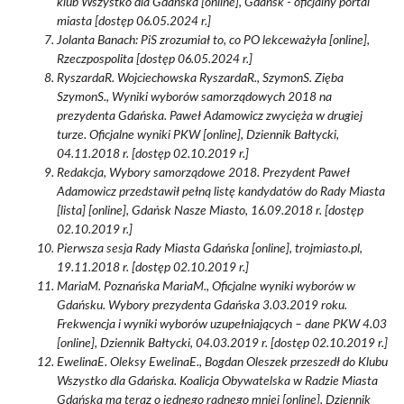
klub Wszystko dla Gdańska [online], Gdańsk - oficjalny portal
miasta [dostęp 06.05.2024 r.]
Jolanta Banach: PiS zrozumiał to, co PO lekceważyła [online],
Rzeczpospolita [dostęp 06.05.2024 r.]
RyszardaR. Wojciechowska RyszardaR., SzymonS. Zięba
SzymonS., Wyniki wyborów samorządowych 2018 na
prezydenta Gdańska. Paweł Adamowicz zwycięża w drugiej
turze. Oficjalne wyniki PKW [online], Dziennik Bałtycki,
04.11.2018 r. [dostęp 02.10.2019 r.]
Redakcja, Wybory samorządowe 2018. Prezydent Paweł
Adamowicz przedstawił pełną listę kandydatów do Rady Miasta
[lista] [online], Gdańsk Nasze Miasto, 16.09.2018 r. [dostęp
02.10.2019 r.]
Pierwsza sesja Rady Miasta Gdańska [online], trojmiasto.pl,
19.11.2018 r. [dostęp 02.10.2019 r.]
MariaM. Poznańska MariaM., Oficjalne wyniki wyborów w
Gdańsku. Wybory prezydenta Gdańska 3.03.2019 roku.
Frekwencja i wyniki wyborów uzupełniających – dane PKW 4.03
[online], Dziennik Bałtycki, 04.03.2019 r. [dostęp 02.10.2019 r.]
EwelinaE. Oleksy EwelinaE., Bogdan Oleszek przeszedł do Klubu
Wszystko dla Gdańska. Koalicja Obywatelska w Radzie Miasta
Gdańska ma teraz o jednego radnego mniej [online], Dziennik