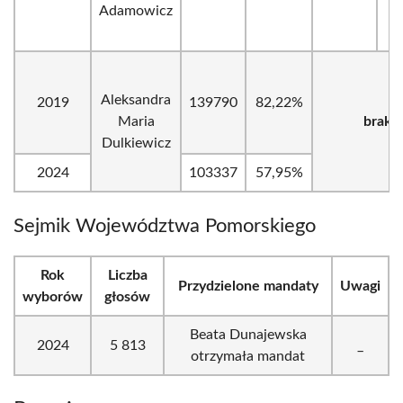
Adamowicz
Aleksandra
2019
139790
82,22%
Maria
brak
Dulkiewicz
2024
103337
57,95%
Sejmik Województwa Pomorskiego
Rok
Liczba
Przydzielone mandaty
Uwagi
wyborów
głosów
Beata Dunajewska
2024
5 813
_
otrzymała mandat