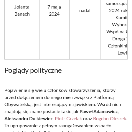
samorządow
Jolanta
7 maja
nadal
2024 roku z
Banach
2024
Komite
Wyborcz
Wspólna Gd
Droga 20
Członkini 
Lewicy
Poglądy polityczne
Pojawienie się wielu członków stowarzyszenia, którzy
przed dołączeniem do niego mieli związki z Platformą
Obywatelską, jest interesującym zjawiskiem. Wśród nich
znajdują się znane postacie takie jak
Paweł Adamowicz,
Aleksandra Dulkiewicz
,
Piotr Grzelak
oraz
Bogdan Oleszek
.
To ugrupowanie z pełnym zaangażowaniem wsparło