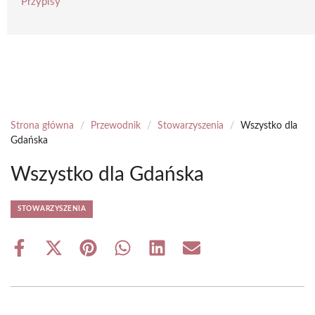
Przypisy
Strona główna
/
Przewodnik
/
Stowarzyszenia
/
Wszystko dla
Gdańska
Wszystko dla Gdańska
STOWARZYSZENIA
Share
Share
Share
Share
Share
Share
on
on
on
on
on
on
Facebook
X
Pinterest
WhatsApp
LinkedIn
Email
(Twitter)