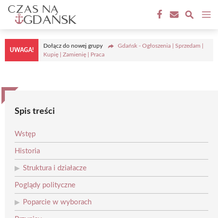
Przejdź
M
do
treści
Dołącz do nowej grupy
Gdańsk - Ogłoszenia | Sprzedam |
UWAGA!
Kupię | Zamienię | Praca
Spis treści
Wstęp
Historia
Struktura i działacze
Poglądy polityczne
Poparcie w wyborach