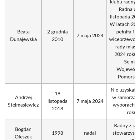
klubu radny
Radna od
listopada 201
W latach 20
Beata
2 grudnia
pełniła fu
7 maja 2024
Dunajewska
2010
wiceprzewodn
rady miast
2024 roku 
Sejmik
Wojewódz
Pomorskie
Nie uzyskał re
19
Andrzej
w samorząd
listopada
7 maja 2024
Stelmasiewicz
wyborach w
2018
roku.
Radny z ram
Bogdan
1998
nadal
stowarzysze
Oleszek