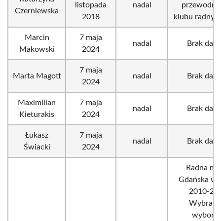
listopada
nadal
przewodni
Czerniewska
2018
klubu radny
Marcin
7 maja
nadal
Brak dany
Makowski
2024
7 maja
Marta Magott
nadal
Brak dany
2024
Maximilian
7 maja
nadal
Brak dany
Kieturakis
2024
Łukasz
7 maja
nadal
Brak dany
Świacki
2024
Radna mia
Gdańska w l
2010-20
Wybrana
wybora