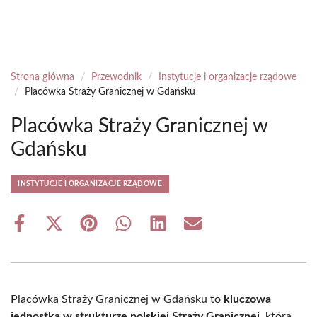
Strona główna
/
Przewodnik
/
Instytucje i organizacje rządowe
/
Placówka Straży Granicznej w Gdańsku
Placówka Straży Granicznej w
Gdańsku
INSTYTUCJE I ORGANIZACJE RZĄDOWE
Share
Share
Share
Share
Share
Share
on
on
on
on
on
on
Facebook
X
Pinterest
WhatsApp
LinkedIn
Email
(Twitter)
Placówka Straży Granicznej w Gdańsku to
kluczowa
jednostka w strukturze polskiej Straży Granicznej
, która