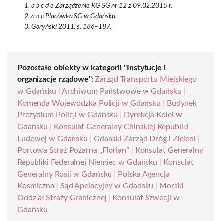
a b c d e Zarządzenie KG SG nr 12 z 09.02.2015 r.
a b c Placówka SG w Gdańsku.
Goryński 2011, s. 186–187.
Pozostałe obiekty w kategorii "Instytucje i
organizacje rządowe":
Zarząd Transportu Miejskiego
w Gdańsku
|
Archiwum Państwowe w Gdańsku
|
Komenda Wojewódzka Policji w Gdańsku
|
Budynek
Prezydium Policji w Gdańsku
|
Dyrekcja Kolei w
Gdańsku
|
Konsulat Generalny Chińskiej Republiki
Ludowej w Gdańsku
|
Gdański Zarząd Dróg i Zieleni
|
Portowa Straż Pożarna „Florian”
|
Konsulat Generalny
Republiki Federalnej Niemiec w Gdańsku
|
Konsulat
Generalny Rosji w Gdańsku
|
Polska Agencja
Kosmiczna
|
Sąd Apelacyjny w Gdańsku
|
Morski
Oddział Straży Granicznej
|
Konsulat Szwecji w
Gdańsku