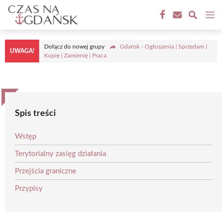
Przejdź
M
do
treści
Dołącz do nowej grupy
Gdańsk - Ogłoszenia | Sprzedam |
UWAGA!
Kupię | Zamienię | Praca
Spis treści
Wstęp
Terytorialny zasięg działania
Przejścia graniczne
Przypisy