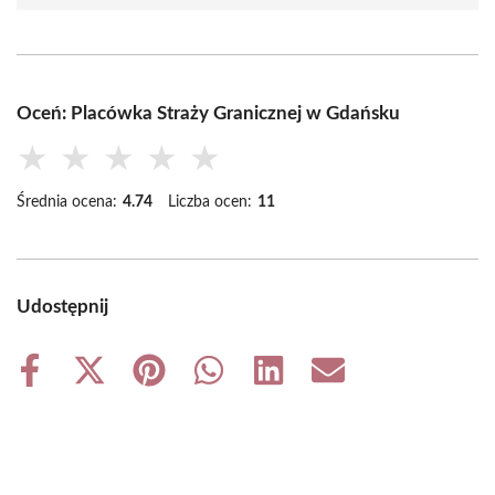
Oceń: Placówka Straży Granicznej w Gdańsku
★
★
★
★
★
Średnia ocena:
4.74
Liczba ocen:
11
Udostępnij
Share
Share
Share
Share
Share
Share
on
on
on
on
on
on
Facebook
X
Pinterest
WhatsApp
LinkedIn
Email
(Twitter)