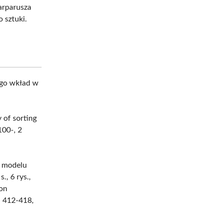
arparusza
 sztuki.
ego wkład w
 of sorting
100-, 2
 modelu
, 6 rys.,
ion
. 412-418,