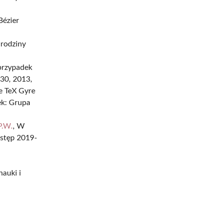
Bézier
 rodziny
 przypadek
-30, 2013,
he TeX Gyre
ek: Grupa
P.W.
, W
ostęp 2019-
auki i