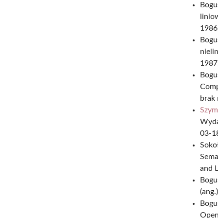
Bogus
lini
1986, 
Bogu
niel
1987,
Bogu
Compu
brak
Szym
Wyda
03-1
Sokoł
Seman
and L
Bogus
(ang.)
Bogu
Open