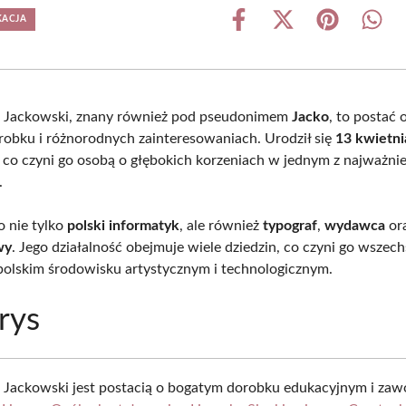
KACJA
Share
Share
Share
Shar
on
on
on
on
Facebook
X
Pinterest
What
(Twitter)
. Jackowski, znany również pod pseudonimem
Jacko
, to postać 
obku i różnorodnych zainteresowaniach. Urodził się
13 kwietni
, co czyni go osobą o głębokich korzeniach w jednym z najważni
.
o nie tylko
polski informatyk
, ale również
typograf
,
wydawca
or
wy
. Jego działalność obejmuje wiele dziedzin, co czyni go wszec
polskim środowisku artystycznym i technologicznym.
rys
 Jackowski jest postacią o bogatym dorobku edukacyjnym i z