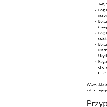
TeX,
Bogu
curve
Bogu
Compu
Bogus
estet
Bogus
Math
Użyt
Bogu
chore
03-27
Wszystkie t
sztuki typog
Przyp