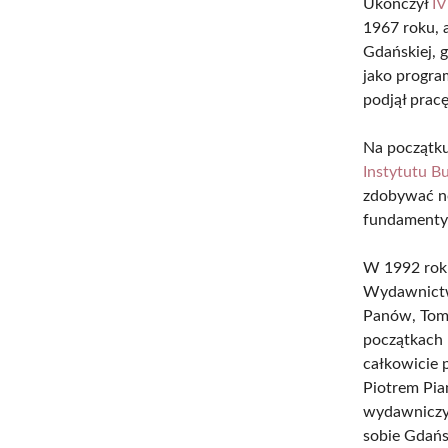
Ukończył
IV
1967 roku, 
Gdańskiej, 
jako progr
podjął prac
Na początku
Instytutu 
zdobywać no
fundamenty 
W 1992 rok
Wydawnictwo
Panów, Tom 
początkach 
całkowicie p
Piotrem Pia
wydawniczyc
sobie Gdańsk