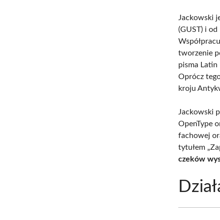
Jackowski j
(GUST) i od
Współpracuj
tworzenie p
pisma Latin
Oprócz tego
kroju Antyk
Jackowski p
OpenType or
fachowej or
tytułem „Zap
czeków wys
Dział