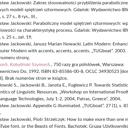
ław Jackowski: Zakres stosowalności przybliżenia paraboliczne
owych modeli spiętrzeń sztormowych. Gdańsk: Wydawnictwo I
s. 27 s., 8 rys., lit.,
sław Jackowski: Paraboliczny model spiętrzeń sztormowych: w
iniowości na charakterystykę procesu. Gdańsk: Wydawnictwo I
 s. 25 s., zał. 19,
sław Jackowski, Janusz Marian Nowacki. Latin Modern: Enhanc
ter Modern with accents, accents, accents. „TUGboat”. 2003. 24
 numeru strony,
onS. Kobyliński SzymonS.
, 750 razy gra półsłówek, Warszawa:
wnictwo Do, 1992, ISBN 83-85586-00-8, OCLC 34930523 [dos
8]. Brak numerów stron w książce,
owski S., Jackowski B., Janota E., Fuglewicz P. Towards Statisti
tics of Linguistic Resources. „Workshop on International Proof
anguage Technologies, July 1-2, 2004, Patras, Greece”, 2004,
ław Jackowski. Appendix G illuminated. „TUGboat”. 27 (1), s. 8
,
sław Jackowski, Piotr Strzelczyk: How to make more than one 
Type font, or the Beasts of Fonts. Bachotek: Grupa Użytkowni