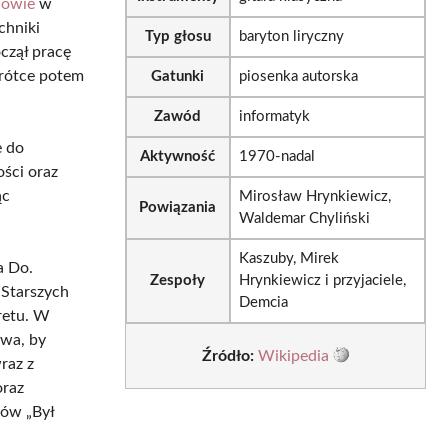
howie
w
chniki
Typ głosu
baryton liryczny
czął pracę
rótce potem
Gatunki
piosenka autorska
Zawód
informatyk
e do
Aktywność
1970-nadal
ości oraz
ąc
Mirosław Hrynkiewicz,
Powiązania
Waldemar Chyliński
Kaszuby, Mirek
a Do.
Zespoły
Hrynkiewicz i przyjaciele,
 Starszych
Demcia
retu. W
twa, by
Źródło:
Wikipedia
raz z
oraz
mów „Był