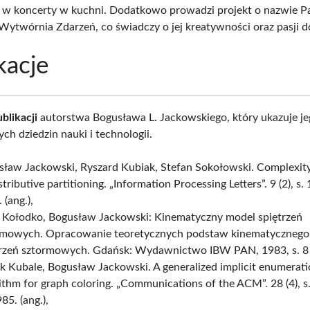
ę w koncerty w kuchni. Dodatkowo prowadzi projekt o nazwie P
twórnia Zdarzeń, co świadczy o jej kreatywności oraz pasji do
kacje
blikacji
autorstwa Bogusława L. Jackowskiego, który ukazuje j
ch dziedzin nauki i technologii.
sław Jackowski, Ryszard Kubiak, Stefan Sokołowski. Complexity
stributive partitioning. „Information Processing Letters”. 9 (2), s. 
 (ang.),
y Kołodko, Bogusław Jackowski: Kinematyczny model spiętrzeń
rmowych. Opracowanie teoretycznych podstaw kinematycznego
trzeń sztormowych. Gdańsk: Wydawnictwo IBW PAN, 1983, s. 8 s.
 Kubale, Bogusław Jackowski. A generalized implicit enumerat
ithm for graph coloring. „Communications of the ACM”. 28 (4), s
85. (ang.),