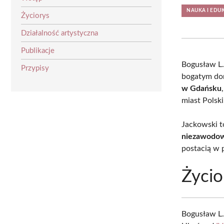
NAUKA I EDU
Życiorys
Działalność artystyczna
Publikacje
Bogusław L
Przypisy
bogatym dor
w Gdańsku
miast Polski
Jackowski t
niezawodo
postacią w 
Życio
Bogusław L.