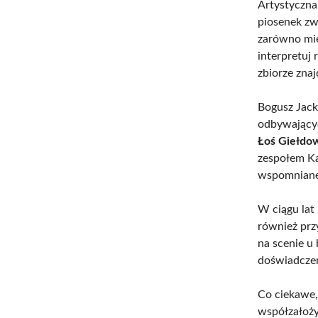
Artystyczn
piosenek zw
zarówno mi
interpretuj
zbiorze zna
Bogusz Jack
odbywającyc
Łoś Giełdo
zespołem Ka
wspomnianej
W ciągu lat
również prz
na scenie u
doświadczen
Co ciekawe, 
współzałoży