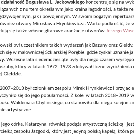
a
działalność Bogusława L. Jackowskiego
koncentruje się na wy
iązanych z nurtem określanym jako kraina łagodności, a także r
ędzywojennym, jak i powojennym. W swoim bogatym repertuarz
 również utwory Mirosława Hrynkiewicza. Warto podkreślić, że 
jdują się także własne gitarowe aranżacje utworów
Jerzego Was
owski był uczestnikiem takich wydarzeń jak Bazuny oraz Giełdy,
h się w malowniczej Szklarskiej Porębie, gdzie zyskał uznanie j
wy
. Wczesne lata siedemdziesiąte były dla niego czasem występ
szuby, który w latach 1972–1973 zdobywał liczne wyróżnienia 
 Giełdzie.
 2007–2013 był członkiem zespołu Mirek Hrynkiewicz i przyjacie
yczyniło się do jego popularności. Z kolei w latach 2018–2019
 boku Waldemara Chylińskiego, co stanowiło dla niego kolejne z
ie artystyczne.
jego córka, Katarzyna, również podąża artystyczną ścieżką i jes
cielką zespołu Jazgodki, który jest jedyną polską kapelą, która