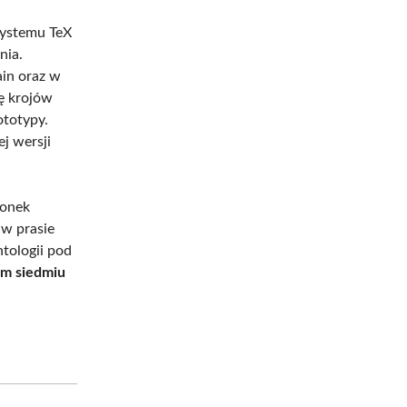
Systemu TeX
nia.
in oraz w
ę krojów
ototypy.
j wersji
ionek
 w prasie
ntologii pod
em siedmiu