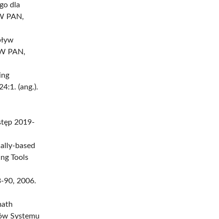
go dla
BW PAN,
pływ
BW PAN,
ing
:1. (ang.).
tęp 2019-
cally-based
ing Tools
3-90, 2006.
math
ków Systemu