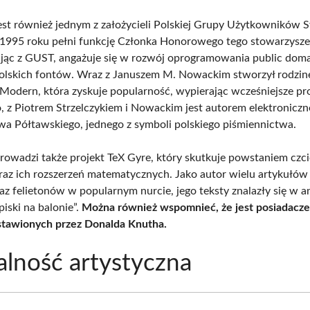
est również jednym z założycieli Polskiej Grupy Użytkowników 
 1995 roku pełni funkcję Członka Honorowego tego stowarzysze
ąc z GUST, angażuje się w rozwój oprogramowania public doma
olskich fontów. Wraz z Januszem M. Nowackim stworzył rodzin
 Modern, która zyskuje popularność, wypierając wcześniejsze pr
, z Piotrem Strzelczykiem i Nowackim jest autorem elektroniczne
wa Półtawskiego, jednego z symboli polskiego piśmiennictwa.
rowadzi także projekt TeX Gyre, który skutkuje powstaniem czc
az ich rozszerzeń matematycznych. Jako autor wielu artykułów
az felietonów w popularnym nurcie, jego teksty znalazły się w a
iski na balonie”.
Można również wspomnieć, że jest posiadacz
tawionych przez Donalda Knutha.
alność artystyczna