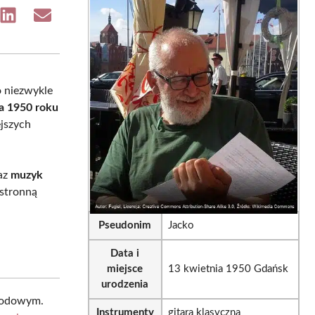
e
Share
Share
on
on
sApp
LinkedIn
Email
o niezwykle
a 1950 roku
ejszych
az
muzyk
hstronną
Pseudonim
Jacko
Data i
miejsce
13 kwietnia 1950 Gdańsk
urodzenia
awodowym.
Instrumenty
gitara klasyczna