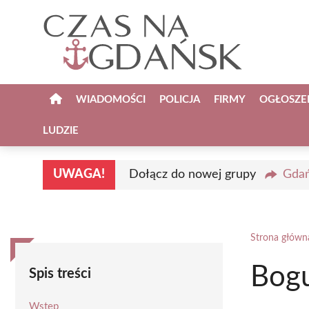
Przejdź
do
treści
WIADOMOŚCI
POLICJA
FIRMY
OGŁOSZE
LUDZIE
UWAGA!
Dołącz do nowej grupy
Gdań
Strona główn
Bogu
Spis treści
Wstęp