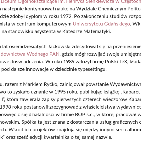
 Liceum Ogólnokształcące im. Henryka Sienkiewicza w Częstoc
a następnie kontynuował naukę na Wydziale Chemicznym Polite
gdzie zdobył dyplom w roku 1972. Po zakończeniu studiów rozpo
amista w centrum komputerowym
Uniwersytetu Gdańskiego
. Wk
ę na stanowisku asystenta w Katedrze Matematyki.
 lat osiemdziesiątych Jackowski zdecydował się na przeniesieni
Budownictwa Wodnego PAN
, gdzie mógł rozwijać swoje umiejętn
we doświadczenia. W roku 1989 założył firmę Polski TeX, kład
pod dalsze innowacje w dziedzinie typesettingu.
u, razem z Markiem Ryćko, zainicjował powstanie Wydawnictw
 to zyskało uznanie w 1995 roku, publikując książkę „Kabaret
I”, która zawierała zapisy pierwszych czterech wieczorów Kaba
1998 roku postanowił zrezygnować z właścicielstwa wydawnic
oświęcić się działalności w firmie BOP s.c., w której pracował w
nowskim. Spółka ta jest znana z dostarczania usług graficznych 
h. Wśród ich projektów znajdują się między innymi seria albu
” oraz sześć edycji kwartalnika o tej samej nazwie.