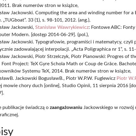
 2011. Brak numerów stron w książce,
sław Jackowski. Computing the area and winding number for a 
. „TUGboat”. 33 (1), s. 98-101, 2012. (ang.),
sław Jackowski,
Stanisław Wawrykiewicz
: Fontowe ABC: Fonty
ter Modern. [dostęp 2014-06-29]. (pol.),
ław Jackowski. Typografowie, programiści i matematycy, czyli
ycznie zadowalającej interpolacji. „Acta Poligraphica nr 1”, s. 11
ław Jackowski, Piotr Strzelczyk, Piotr Pianowski: Progres of t
 Font Project: TeX Gyre Schola Math or Coup de Grâce. Bachot
kowników Systemu TeX, 2014. Brak numerów stron w książce,
sławB. Jackowski BogusławB., Piotr W.P.W. Fuglewicz
Piotr W.
j mowie chory duch [online], Studio Opinii, 11 sierpnia 2016 [d
].
e publikacje świadczą o
zaangażowaniu
Jackowskiego w rozwój n
raficznej.
isy