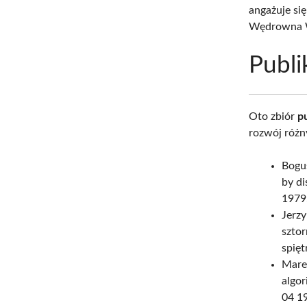
angażuje si
Wędrowna Wy
Publi
Oto zbiór
pu
rozwój różny
Bogu
by di
1979.
Jerz
szto
spię
Marek
algor
04 19