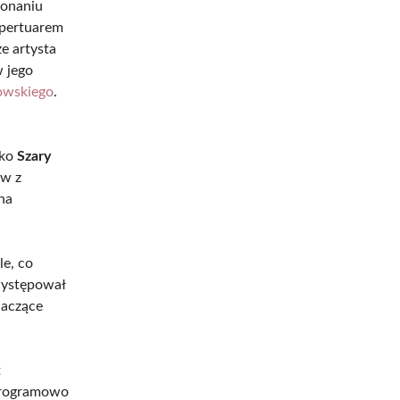
konaniu
epertuarem
e artysta
w jego
owskiego
.
ako
Szary
ów z
na
le, co
 występował
naczące
t
 programowo