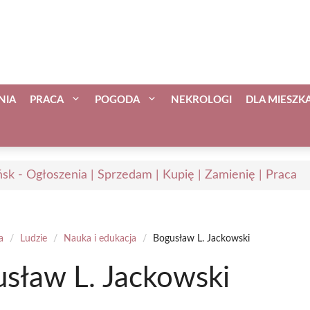
NIA
PRACA
POGODA
NEKROLOGI
DLA MIESZ
sk - Ogłoszenia | Sprzedam | Kupię | Zamienię | Praca
a
/
Ludzie
/
Nauka i edukacja
/
Bogusław L. Jackowski
sław L. Jackowski