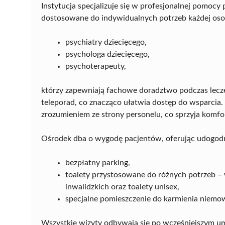
Instytucja specjalizuje się w profesjonalnej pomocy 
dostosowane do indywidualnych potrzeb każdej oso
psychiatry dziecięcego,
psychologa dziecięcego,
psychoterapeuty,
którzy zapewniają fachowe doradztwo podczas lecze
teleporad, co znacząco ułatwia dostęp do wsparcia. 
zrozumieniem ze strony personelu, co sprzyja kom
Ośrodek dba o wygodę pacjentów, oferując udogodni
bezpłatny parking,
toalety przystosowane do różnych potrzeb – 
inwalidzkich oraz toalety unisex,
specjalne pomieszczenie do karmienia niemow
Wszystkie wizyty odbywają się po wcześniejszym u