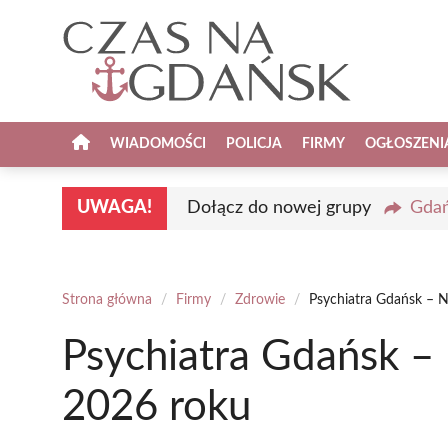
Przejdź
do
treści
WIADOMOŚCI
POLICJA
FIRMY
OGŁOSZENI
UWAGA!
Dołącz do nowej grupy
Gdań
Strona główna
/
Firmy
/
Zdrowie
/
Psychiatra Gdańsk – N
Psychiatra Gdańsk – 
2026 roku