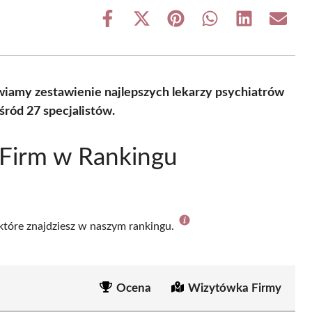
Share
Share
Share
Share
Share
Share
on
on
on
on
on
on
Facebook
X
Pinterest
WhatsApp
LinkedIn
Email
(Twitter)
iamy zestawienie najlepszych lekarzy psychiatrów
ród 27 specjalistów.
 Firm w Rankingu
 które znajdziesz w naszym rankingu.
Ocena
Wizytówka Firmy