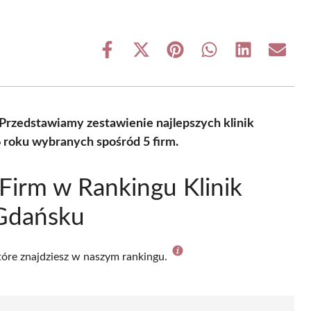
Share
Share
Share
Share
Share
Share
on
on
on
on
on
on
Facebook
X
Pinterest
WhatsApp
LinkedIn
Email
(Twitter)
rzedstawiamy zestawienie najlepszych klinik
roku wybranych spośród 5 firm.
Firm w Rankingu Klinik
Gdańsku
które znajdziesz w naszym rankingu.