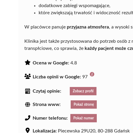
dodatkowe zabiegi wspomagające,
które zwiększają trwałość i widoczność rezul
W placówce panuje
przyjazna atmosfera
, a wysoki 
Klinika jest także przystosowana do potrzeb osób z
transpłciowe, co sprawia, że
każdy pacjent może cz
Ocena w Google:
4.8
Liczba opinii w Google:
97
Czytaj opinie:
Zobacz profil
Strona www:
Pokaż stronę
Numer telefonu:
Pokaż numer
Lokalizacja:
Piecewska 29U20, 80-288 Gdańsk