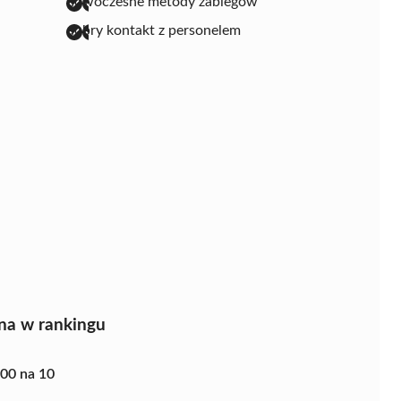
nowoczesne metody zabiegów
dobry kontakt z personelem
na w rankingu
.00 na 10