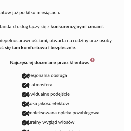
tatów już po kilku miesiącach.
standard usług łączy się z
konkurencyjnymi cenami
.
 niepełnosprawnościami, otwarta na rodziny oraz osoby
uć się tam komfortowo i bezpiecznie
.
Najczęściej doceniane przez klientów:
profesjonalna obsługa
miła atmosfera
indywidualne podejście
wysoka jakość efektów
skompleksowana opieka pozabiegowa
naturalny wygląd włosów