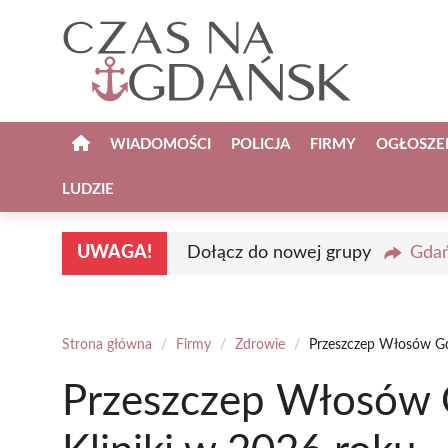
Przejdź
do
treści
WIADOMOŚCI
POLICJA
FIRMY
OGŁOSZE
LUDZIE
UWAGA!
Dołącz do nowej grupy
Gdań
Strona główna
/
Firmy
/
Zdrowie
/
Przeszczep Włosów Gda
Przeszczep Włosów 