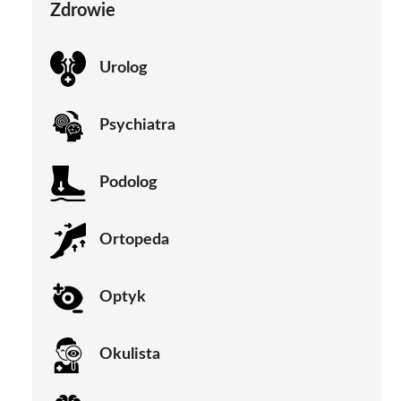
Zdrowie
Urolog
Psychiatra
Podolog
Ortopeda
Optyk
Okulista