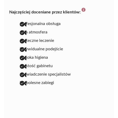
Najczęściej doceniane przez klientów:
profesjonalna obsługa
miła atmosfera
skuteczne leczenie
indywidualne podejście
wysoka higiena
czystość gabinetu
doświadczenie specjalistów
bezbolesne zabiegi