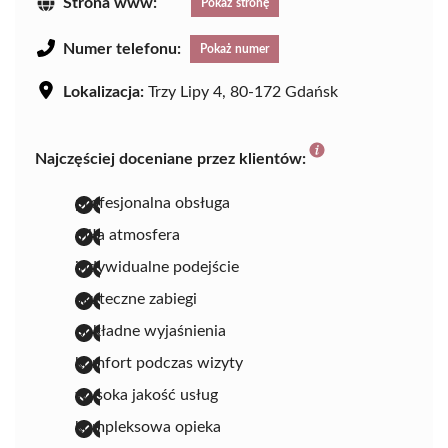
Strona www:
Pokaż stronę
Numer telefonu:
Pokaż numer
Lokalizacja:
Trzy Lipy 4, 80-172 Gdańsk
Najczęściej doceniane przez klientów:
profesjonalna obsługa
miła atmosfera
indywidualne podejście
skuteczne zabiegi
dokładne wyjaśnienia
komfort podczas wizyty
wysoka jakość usług
kompleksowa opieka