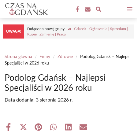
Przejdź
M
do
treści
Dołącz do nowej grupy
Gdańsk - Ogłoszenia | Sprzedam |
UWAGA!
Kupię | Zamienię | Praca
Strona główna
/
Firmy
/
Zdrowie
/
Podolog Gdańsk – Najlepsi
Specjaliści w 2026 roku
Podolog Gdańsk – Najlepsi
Specjaliści w 2026 roku
Data dodania:
3 sierpnia 2026 r.
Share
Share
Share
Share
Share
Share
on
on
on
on
on
on