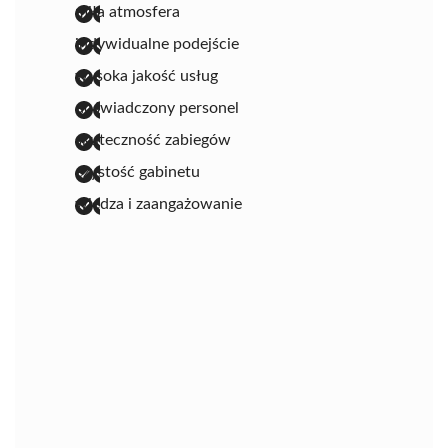
miła atmosfera
indywidualne podejście
wysoka jakość usług
doświadczony personel
skuteczność zabiegów
czystość gabinetu
wiedza i zaangażowanie