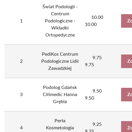
Świat Podologii -
Centrum
10.00
1
Podologiczne -
Zo
10.00
Wkładki
Ortopedyczne
PediKos Centrum
9.75
2
Podologiczne Lidii
Zo
9.75
Zawadzkiej
Podolog Gdańsk
9.50
3
Citimedic Hanna
Zo
9.50
Grębla
Perła
9.25
4
Kosmetologia
Zo
9.25