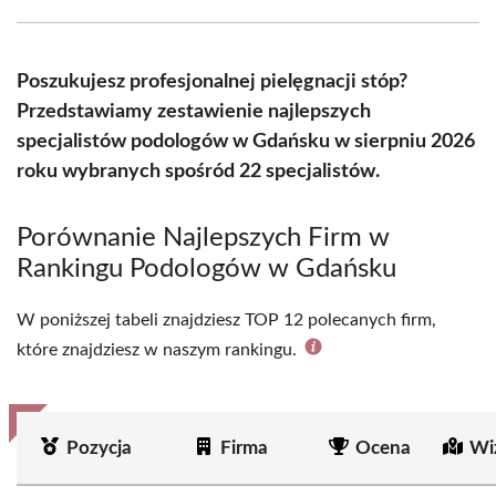
Facebook
X
Pinterest
WhatsApp
LinkedIn
Email
(Twitter)
Poszukujesz profesjonalnej pielęgnacji stóp?
Przedstawiamy zestawienie najlepszych
specjalistów podologów w Gdańsku w sierpniu 2026
roku wybranych spośród 22 specjalistów.
Porównanie Najlepszych Firm w
Rankingu Podologów w Gdańsku
W poniższej tabeli znajdziesz TOP 12 polecanych firm,
które znajdziesz w naszym rankingu.
Pozycja
Firma
Ocena
Wi