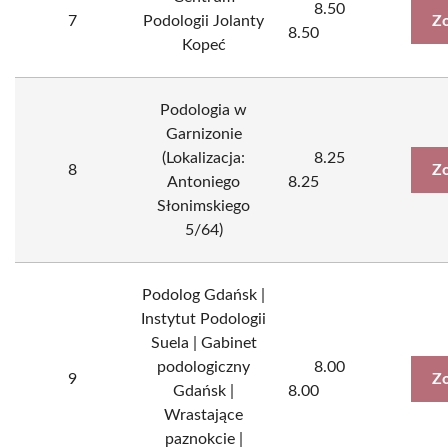
8.50
7
Podologii Jolanty
Zo
8.50
Kopeć
Podologia w
Garnizonie
(Lokalizacja:
8.25
8
Zo
Antoniego
8.25
Słonimskiego
5/64)
Podolog Gdańsk |
Instytut Podologii
Suela | Gabinet
podologiczny
8.00
9
Zo
Gdańsk |
8.00
Wrastające
paznokcie |