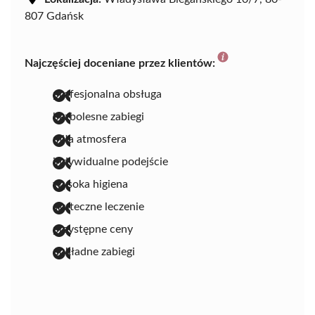
807 Gdańsk
Najczęściej doceniane przez klientów:
profesjonalna obsługa
bezbolesne zabiegi
miła atmosfera
indywidualne podejście
wysoka higiena
skuteczne leczenie
przystępne ceny
dokładne zabiegi