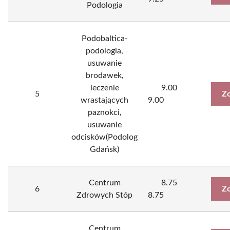
Podologia
Podobaltica-
podologia,
usuwanie
brodawek,
leczenie
9.00
5
Zo
wrastających
9.00
paznokci,
usuwanie
odcisków(Podolog
Gdańsk)
Centrum
8.75
6
Zo
Zdrowych Stóp
8.75
Centrum