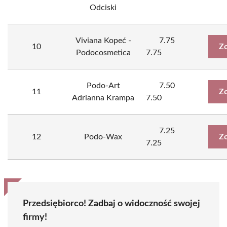
Odciski
Viviana Kopeć -
7.75
10
Zo
Podocosmetica
7.75
Podo-Art
7.50
11
Zo
Adrianna Krampa
7.50
7.25
12
Podo-Wax
Zo
7.25
Przedsiębiorco! Zadbaj o widoczność swojej
firmy!