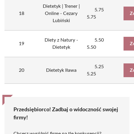
Dietetyk | Trener |
5.75
18
Online - Cezary
Z
5.75
Lubiński
Diety z Natury -
5.50
19
Z
Dietetyk
5.50
5.25
20
Dietetyk Iława
Z
5.25
Przedsiębiorco! Zadbaj o widoczność swojej
firmy!
Chcesz wyróżnić firmę na tle konkurencji?