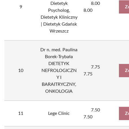
Dietetyk
8.00
9
Z
Psycholog,
8.00
Dietetyk Kliniczny
| Dietetyk Gdańsk
Wrzeszcz
Dr n. med. Paulina
Borek-Trybała
DIETETYK
7.75
10
NEFROLOGICZN
Z
7.75
Y I
BARAITRYCZNY,
ONKOLOGIA
7.50
11
Lege Clinic
Z
7.50