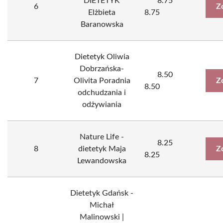
DIETETYK
8.75
6
Z
Elżbieta
8.75
Baranowska
Dietetyk Oliwia
Dobrzańska-
8.50
7
Olivita Poradnia
Z
8.50
odchudzania i
odżywiania
Nature Life -
8.25
8
dietetyk Maja
Z
8.25
Lewandowska
Dietetyk Gdańsk -
Michał
Malinowski |