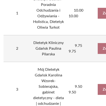
Poradnia
Odchudzania i
10.00
1
Z
Odżywiania -
10.00
Holistica, Dietetyk
Oliwia Turkot
Dietetyk Kliniczny
9.75
2
Gdańsk Paulina
Z
9.75
Pilarska
Mój Dietetyk
Gdańsk Karolina
Wzorek-
Sobierajska,
9.50
3
Z
gabinet
9.50
dietetyczny - dieta
| odchudzanie |