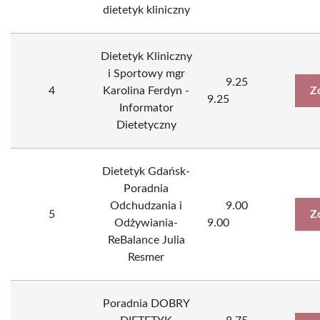
dietetyk kliniczny
Dietetyk Kliniczny
i Sportowy mgr
9.25
4
Karolina Ferdyn -
Z
9.25
Informator
Dietetyczny
Dietetyk Gdańsk-
Poradnia
Odchudzania i
9.00
5
Z
Odżywiania-
9.00
ReBalance Julia
Resmer
Poradnia DOBRY