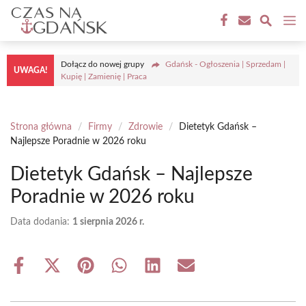
Przejdź
M
do
treści
Dołącz do nowej grupy
Gdańsk - Ogłoszenia | Sprzedam |
UWAGA!
Kupię | Zamienię | Praca
Strona główna
/
Firmy
/
Zdrowie
/
Dietetyk Gdańsk –
Najlepsze Poradnie w 2026 roku
Dietetyk Gdańsk – Najlepsze
Poradnie w 2026 roku
Data dodania:
1 sierpnia 2026 r.
Share
Share
Share
Share
Share
Share
on
on
on
on
on
on
Facebook
X
Pinterest
WhatsApp
LinkedIn
Email
(Twitter)