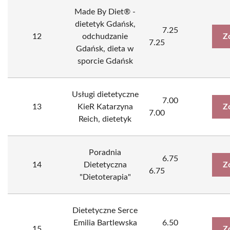
Made By Diet® -
dietetyk Gdańsk,
7.25
12
odchudzanie
Z
7.25
Gdańsk, dieta w
sporcie Gdańsk
Usługi dietetyczne
7.00
13
KieR Katarzyna
Z
7.00
Reich, dietetyk
Poradnia
6.75
14
Dietetyczna
Z
6.75
"Dietoterapia"
Dietetyczne Serce
Emilia Bartlewska
6.50
15
Z