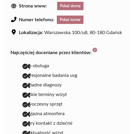
Strona www:
Pokaż stronę
Numer telefonu:
Pokaż numer
Lokalizacja:
Warszawska 100/u8, 80-180 Gdańsk
Najczęściej doceniane przez klientów:
miła obsługa
profesjonalne badania usg
dokładne diagnozy
krótkie terminy wizyt
nowoczesny sprzęt
przyjazna atmosfera
dobry kontakt z dziećmi
punktualność wizyt