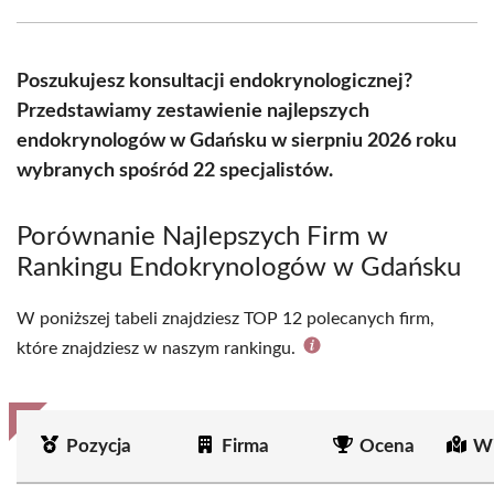
Facebook
X
Pinterest
WhatsApp
LinkedIn
Email
(Twitter)
Poszukujesz konsultacji endokrynologicznej?
Przedstawiamy zestawienie najlepszych
endokrynologów w Gdańsku w sierpniu 2026 roku
wybranych spośród 22 specjalistów.
Porównanie Najlepszych Firm w
Rankingu Endokrynologów w Gdańsku
W poniższej tabeli znajdziesz TOP 12 polecanych firm,
które znajdziesz w naszym rankingu.
Pozycja
Firma
Ocena
Wi