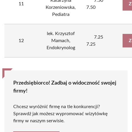
Katarzyna
7.50
11
Z
Korzeniowska,
7.50
Pediatra
lek. Krzysztof
7.25
12
Mamach,
Z
7.25
Endokrynolog
Przedsiębiorco! Zadbaj o widoczność swojej
firmy!
Chcesz wyróżnić firmę na tle konkurencji?
Sprawdź jak możesz wypromować wizytówkę
firmy w naszym serwisie.