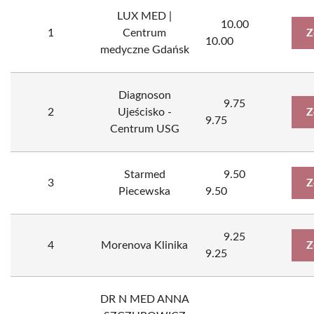
LUX MED |
10.00
1
Centrum
Z
10.00
medyczne Gdańsk
Diagnoson
9.75
2
Ujeścisko -
Z
9.75
Centrum USG
Starmed
9.50
3
Z
Piecewska
9.50
9.25
4
Morenova Klinika
Z
9.25
DR N MED ANNA