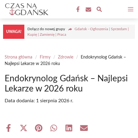
Przejdź
M
do
treści
Dołącz do nowej grupy
Gdańsk - Ogłoszenia | Sprzedam |
UWAGA!
Kupię | Zamienię | Praca
Strona główna
/
Firmy
/
Zdrowie
/
Endokrynolog Gdańsk –
Najlepsi Lekarze w 2026 roku
Endokrynolog Gdańsk – Najlepsi
Lekarze w 2026 roku
Data dodania:
1 sierpnia 2026 r.
Share
Share
Share
Share
Share
Share
on
on
on
on
on
on