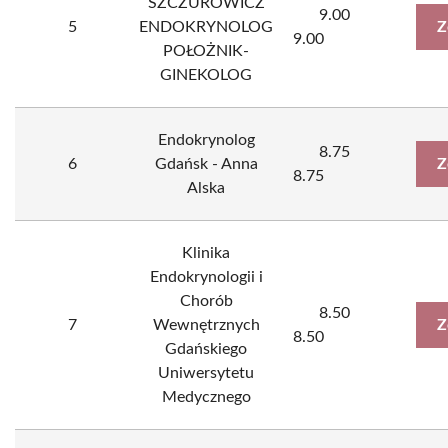
SZCZUROWICZ
9.00
5
ENDOKRYNOLOG
Z
9.00
POŁOŻNIK-
GINEKOLOG
Endokrynolog
8.75
6
Gdańsk - Anna
Z
8.75
Alska
Klinika
Endokrynologii i
Chorób
8.50
7
Wewnętrznych
Z
8.50
Gdańskiego
Uniwersytetu
Medycznego