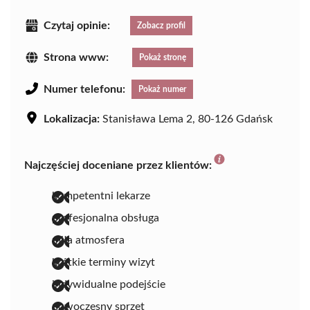
Czytaj opinie:
Zobacz profil
Strona www:
Pokaż stronę
Numer telefonu:
Pokaż numer
Lokalizacja:
Stanisława Lema 2, 80-126 Gdańsk
Najczęściej doceniane przez klientów:
kompetentni lekarze
profesjonalna obsługa
miła atmosfera
krótkie terminy wizyt
indywidualne podejście
nowoczesny sprzęt