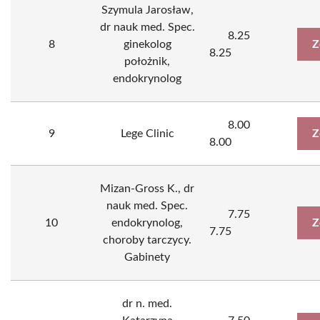
Szymula Jarosław,
dr nauk med. Spec.
8.25
8
ginekolog
Z
8.25
położnik,
endokrynolog
8.00
9
Lege Clinic
Z
8.00
Mizan-Gross K., dr
nauk med. Spec.
7.75
10
endokrynolog,
Z
7.75
choroby tarczycy.
Gabinety
dr n. med.