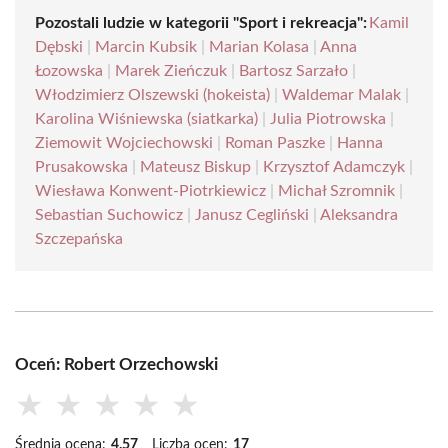
Pozostali ludzie w kategorii "Sport i rekreacja":
Kamil
Dębski
|
Marcin Kubsik
|
Marian Kolasa
|
Anna
Łozowska
|
Marek Zieńczuk
|
Bartosz Sarzało
|
Włodzimierz Olszewski (hokeista)
|
Waldemar Malak
|
Karolina Wiśniewska (siatkarka)
|
Julia Piotrowska
|
Ziemowit Wojciechowski
|
Roman Paszke
|
Hanna
Prusakowska
|
Mateusz Biskup
|
Krzysztof Adamczyk
|
Wiesława Konwent-Piotrkiewicz
|
Michał Szromnik
|
Sebastian Suchowicz
|
Janusz Cegliński
|
Aleksandra
Szczepańska
Oceń: Robert Orzechowski
★
★
★
★
★
Średnia ocena:
4.57
Liczba ocen:
17