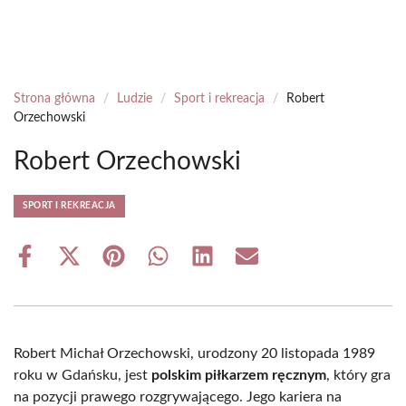
Strona główna
/
Ludzie
/
Sport i rekreacja
/
Robert
Orzechowski
Robert Orzechowski
SPORT I REKREACJA
Share
Share
Share
Share
Share
Share
on
on
on
on
on
on
Facebook
X
Pinterest
WhatsApp
LinkedIn
Email
(Twitter)
Robert Michał Orzechowski, urodzony 20 listopada 1989
roku w Gdańsku, jest
polskim piłkarzem ręcznym
, który gra
na pozycji prawego rozgrywającego. Jego kariera na