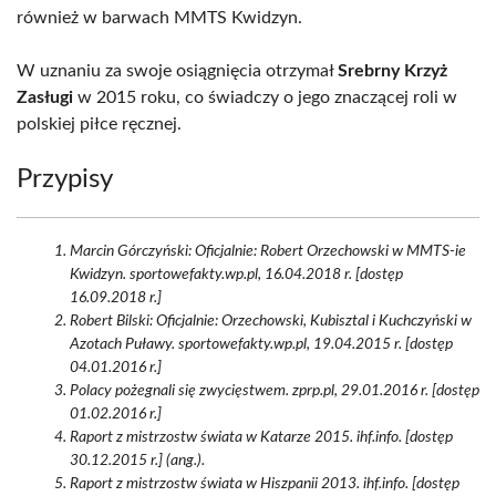
również w barwach MMTS Kwidzyn.
W uznaniu za swoje osiągnięcia otrzymał
Srebrny Krzyż
Zasługi
w 2015 roku, co świadczy o jego znaczącej roli w
polskiej piłce ręcznej.
Przypisy
Marcin Górczyński: Oficjalnie: Robert Orzechowski w MMTS-ie
Kwidzyn. sportowefakty.wp.pl, 16.04.2018 r. [dostęp
16.09.2018 r.]
Robert Bilski: Oficjalnie: Orzechowski, Kubisztal i Kuchczyński w
Azotach Puławy. sportowefakty.wp.pl, 19.04.2015 r. [dostęp
04.01.2016 r.]
Polacy pożegnali się zwycięstwem. zprp.pl, 29.01.2016 r. [dostęp
01.02.2016 r.]
Raport z mistrzostw świata w Katarze 2015. ihf.info. [dostęp
30.12.2015 r.] (ang.).
Raport z mistrzostw świata w Hiszpanii 2013. ihf.info. [dostęp