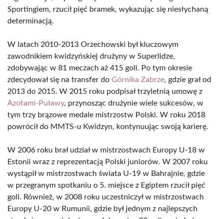
Sportingiem, rzucił pięć bramek, wykazując się niesłychaną
determinacją.
W latach 2010-2013 Orzechowski był kluczowym
zawodnikiem kwidzyńskiej drużyny w Superlidze,
zdobywając w 81 meczach aż 415 goli. Po tym okresie
zdecydował się na transfer do
Górnika Zabrze
, gdzie grał od
2013 do 2015. W 2015 roku podpisał trzyletnią umowę z
Azotami-Puławy
, przynosząc drużynie wiele sukcesów, w
tym trzy brązowe medale mistrzostw Polski. W roku 2018
powrócił do MMTS-u Kwidzyn, kontynuując swoją karierę.
W 2006 roku brał udział w mistrzostwach Europy U-18 w
Estonii wraz z reprezentacją Polski juniorów. W 2007 roku
wystąpił w mistrzostwach świata U-19 w Bahrajnie, gdzie
w przegranym spotkaniu o 5. miejsce z Egiptem rzucił pięć
goli. Również, w 2008 roku uczestniczył w mistrzostwach
Europy U-20 w Rumunii, gdzie był jednym z najlepszych