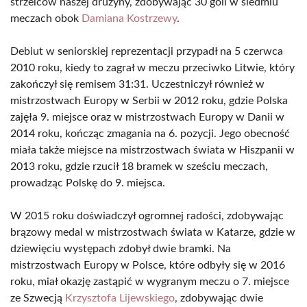
strzelców naszej drużyny, zdobywając 30 goli w siedmiu
meczach obok
Damiana Kostrzewy
.
Debiut w seniorskiej reprezentacji przypadł na 5 czerwca
2010 roku, kiedy to zagrał w meczu przeciwko Litwie, który
zakończył się remisem 31:31. Uczestniczył również w
mistrzostwach Europy w Serbii w 2012 roku, gdzie Polska
zajęła 9. miejsce oraz w mistrzostwach Europy w Danii w
2014 roku, kończąc zmagania na 6. pozycji. Jego obecność
miała także miejsce na mistrzostwach świata w Hiszpanii w
2013 roku, gdzie rzucił 18 bramek w sześciu meczach,
prowadząc Polskę do 9. miejsca.
W 2015 roku doświadczył ogromnej radości, zdobywając
brązowy medal w mistrzostwach świata w Katarze, gdzie w
dziewięciu występach zdobył dwie bramki. Na
mistrzostwach Europy w Polsce, które odbyły się w 2016
roku, miał okazję zastąpić w wygranym meczu o 7. miejsce
ze Szwecją
Krzysztofa Lijewskiego
, zdobywając dwie