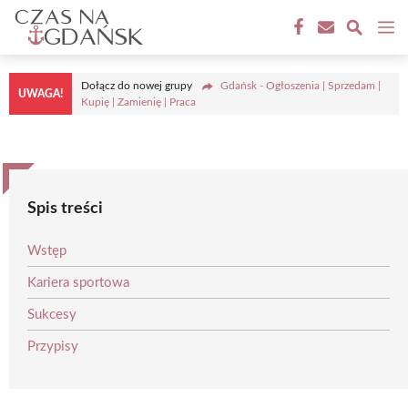
Przejdź
M
do
treści
Dołącz do nowej grupy
Gdańsk - Ogłoszenia | Sprzedam |
UWAGA!
Kupię | Zamienię | Praca
Spis treści
Wstęp
Kariera sportowa
Sukcesy
Przypisy