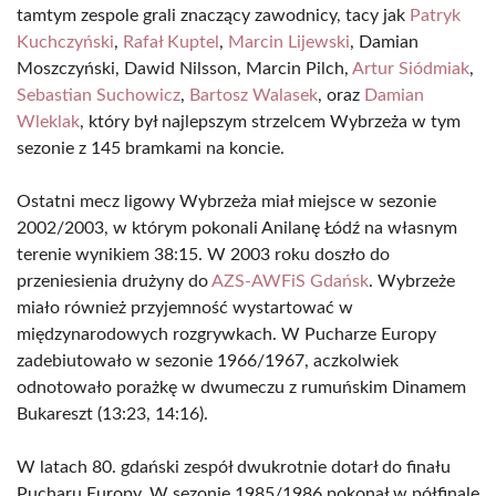
tamtym zespole grali znaczący zawodnicy, tacy jak
Patryk
Kuchczyński
,
Rafał Kuptel
,
Marcin Lijewski
, Damian
Moszczyński, Dawid Nilsson, Marcin Pilch,
Artur Siódmiak
,
Sebastian Suchowicz
,
Bartosz Walasek
, oraz
Damian
Wleklak
, który był najlepszym strzelcem Wybrzeża w tym
sezonie z 145 bramkami na koncie.
Ostatni mecz ligowy Wybrzeża miał miejsce w sezonie
2002/2003, w którym pokonali Anilanę Łódź na własnym
terenie wynikiem 38:15. W 2003 roku doszło do
przeniesienia drużyny do
AZS-AWFiS Gdańsk
. Wybrzeże
miało również przyjemność wystartować w
międzynarodowych rozgrywkach. W Pucharze Europy
zadebiutowało w sezonie 1966/1967, aczkolwiek
odnotowało porażkę w dwumeczu z rumuńskim Dinamem
Bukareszt (13:23, 14:16).
W latach 80. gdański zespół dwukrotnie dotarł do finału
Pucharu Europy. W sezonie 1985/1986 pokonał w półfinale