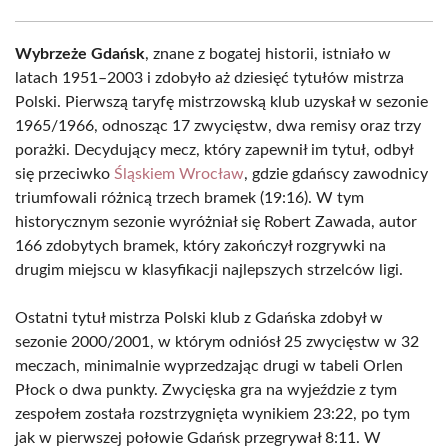
Wybrzeże Gdańsk
, znane z bogatej historii, istniało w
latach 1951–2003 i zdobyło aż dziesięć tytułów mistrza
Polski. Pierwszą taryfę mistrzowską klub uzyskał w sezonie
1965/1966, odnosząc 17 zwycięstw, dwa remisy oraz trzy
porażki. Decydujący mecz, który zapewnił im tytuł, odbył
się przeciwko
Śląskiem Wrocław
, gdzie gdańscy zawodnicy
triumfowali różnicą trzech bramek (19:16). W tym
historycznym sezonie wyróżniał się Robert Zawada, autor
166 zdobytych bramek, który zakończył rozgrywki na
drugim miejscu w klasyfikacji najlepszych strzelców ligi.
Ostatni tytuł mistrza Polski klub z Gdańska zdobył w
sezonie 2000/2001, w którym odniósł 25 zwycięstw w 32
meczach, minimalnie wyprzedzając drugi w tabeli Orlen
Płock o dwa punkty. Zwycięska gra na wyjeździe z tym
zespołem została rozstrzygnięta wynikiem 23:22, po tym
jak w pierwszej połowie Gdańsk przegrywał 8:11. W