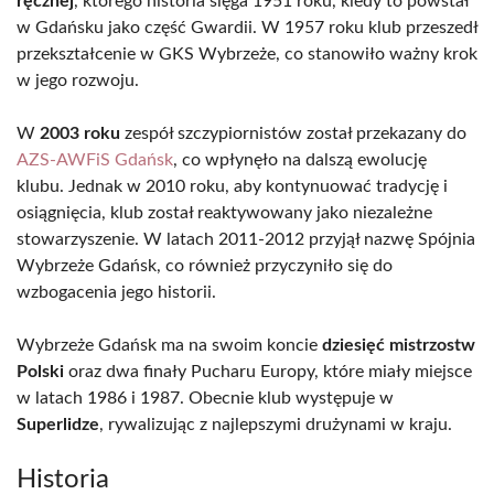
ręcznej
, którego historia sięga 1951 roku, kiedy to powstał
w Gdańsku jako część Gwardii. W 1957 roku klub przeszedł
przekształcenie w GKS Wybrzeże, co stanowiło ważny krok
w jego rozwoju.
W
2003 roku
zespół szczypiornistów został przekazany do
AZS-AWFiS Gdańsk
, co wpłynęło na dalszą ewolucję
klubu. Jednak w 2010 roku, aby kontynuować tradycję i
osiągnięcia, klub został reaktywowany jako niezależne
stowarzyszenie. W latach 2011-2012 przyjął nazwę Spójnia
Wybrzeże Gdańsk, co również przyczyniło się do
wzbogacenia jego historii.
Wybrzeże Gdańsk ma na swoim koncie
dziesięć mistrzostw
Polski
oraz dwa finały Pucharu Europy, które miały miejsce
w latach 1986 i 1987. Obecnie klub występuje w
Superlidze
, rywalizując z najlepszymi drużynami w kraju.
Historia