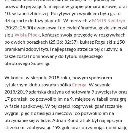
pozwoliło jej zająć 5. miejsce w grupie pomarańczowej oraz
10. w tabeli zbiorczej. Pozytywnym wynikiem była gra o
dziką kartę do fazy play-off. W meczach z
MMTS Kwidzyn
(30:23; 25:30) awansowali do ćwierćfinałów, gdzie zmierzyli
się z
Wisłą Płock
, kończąc swoją przygodę w rozgrywkach
po dwóch porażkach (25:36; 32:37). Łukasz Rogulski z 150
bramkami zdobył tytuł najlepszego strzelca tej drużyny, a
także został nominowany do tytułu najlepszego
obrotowego Superligi.
W końcu, w sierpniu 2018 roku, nowym sponsorem
tytularnym klubu została spółka
Energa
. W sezonie
2018/2019 gdańska drużyna odnotowała 9 zwycięstw oraz
17 porażek, co pozwoliło im na 9. miejsce w tabeli oraz grę
w fazie spadkowej. W tej części rozgrywek gdańszczanie
wygrali pięć z dziesięciu meczów, co pozwoliło im na
utrzymanie się w lidze. Adrian Kondratiuk był najlepszym
strzelcem, zdobywając 193 gole oraz otrzymując nominację