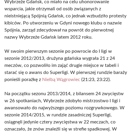
Wybrzeże Gdańsk, co miało na celu uhonorowanie
wsparcia, jakie otrzymali od osób związanych z
nieistniejącą Spójnią Gdańsk, co jednak wzbudziło protesty
kibiców. Po utworzeniu w Gdyni nowego klubu o nazwie
Spójnia, zarząd zdecydował na powrót do pierwotnej
nazwy Wybrzeże Gdańsk latem 2012 roku.
W swoim pierwszym sezonie po powrocie do I ligi w
sezonie 2012/2013, drużyna gdańska wygrała 21 z 24
meczów, co pozwoliło im zająć drugie miejsce w tabeli i
starać się o awans do Superligi. W pierwszej rundzie baraży
ponieśli porażkę z
Nielbą Wągrowiec
(21:23, 23:22).
Na początku sezonu 2013/2014, z bilansem 24 zwycięstw
w 26 spotkaniach, Wybrzeże zdobyło mistrzostwo I ligi i
awansowało do najwyższego poziomu rozgrywkowego. W
sezonie 2014/2015, w rundzie zasadniczej Superligi,
osiągnęli jedynie cztery zwycięstwa w 22 meczach, co
oznaczało, że znów znaleźli się w strefie spadkowej. W