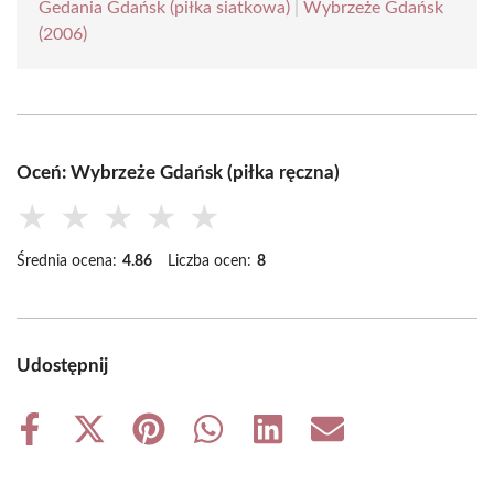
Gedania Gdańsk (piłka siatkowa)
|
Wybrzeże Gdańsk
(2006)
Oceń: Wybrzeże Gdańsk (piłka ręczna)
★
★
★
★
★
Średnia ocena:
4.86
Liczba ocen:
8
Udostępnij
Share
Share
Share
Share
Share
Share
on
on
on
on
on
on
Facebook
X
Pinterest
WhatsApp
LinkedIn
Email
(Twitter)