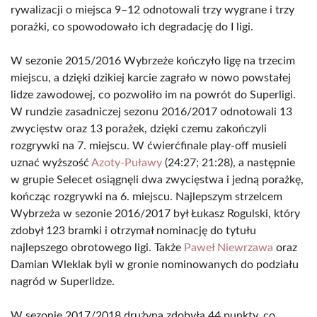
rywalizacji o miejsca 9–12 odnotowali trzy wygrane i trzy
porażki, co spowodowało ich degradację do I ligi.
W sezonie 2015/2016 Wybrzeże kończyło ligę na trzecim
miejscu, a dzięki dzikiej karcie zagrało w nowo powstałej
lidze zawodowej, co pozwoliło im na powrót do Superligi.
W rundzie zasadniczej sezonu 2016/2017 odnotowali 13
zwycięstw oraz 13 porażek, dzięki czemu zakończyli
rozgrywki na 7. miejscu. W ćwierćfinale play-off musieli
uznać wyższość
Azoty-Puławy
(24:27; 21:28), a następnie
w grupie Selecet osiągnęli dwa zwycięstwa i jedną porażkę,
kończąc rozgrywki na 6. miejscu. Najlepszym strzelcem
Wybrzeża w sezonie 2016/2017 był Łukasz Rogulski, który
zdobył 123 bramki i otrzymał nominację do tytułu
najlepszego obrotowego ligi. Także
Paweł Niewrzawa
oraz
Damian Wleklak byli w gronie nominowanych do podziału
nagród w Superlidze.
W sezonie 2017/2018 drużyna zdobyła 44 punkty, co