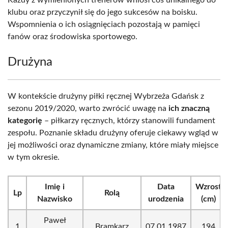
Każdy z wymienionych trenerów wniósł coś unikalnego do
klubu oraz przyczynił się do jego sukcesów na boisku.
Wspomnienia o ich osiągnięciach pozostają w pamięci
fanów oraz środowiska sportowego.
Drużyna
W kontekście drużyny piłki ręcznej Wybrzeża Gdańsk z
sezonu 2019/2020, warto zwrócić uwagę na
ich znaczną
kategorię
– piłkarzy ręcznych, którzy stanowili fundament
zespołu. Poznanie składu drużyny oferuje ciekawy wgląd w
jej możliwości oraz dynamiczne zmiany, które miały miejsce
w tym okresie.
Imię i
Data
Wzrost
Lp
Rolą
Nazwisko
urodzenia
(cm)
Paweł
1
Bramkarz
07.01.1987
194