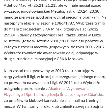
Atlético Madryt (25:21, 21:21), ale w finale musiał uznać
wyższość jugosłowiańskiej Metaloplastiki (29:24, 23:30),
mimo że pierwsze spotkanie wygrał pięcioma bramkami. Na
następnym etapie, w sezonie 1986/1987, Wybrzeże trafiło
do finału z radzieckim SKA Mińsk, przegrywając (24:32,
25:30). Gdańscy szczypiorniści brali także udział w Lidze
Mistrzów, gdzie w sezonie 2000/2001 odnieśli porażkę w
każdym z sześciu meczów grupowych. W roku 2001/2002
Wybrzeże również nie awansowało dalej, odpadając w
drugiej rundzie eliminacyjnej z CSKA Moskwa.
Klub został reaktywowany w 2010 roku, startując w
rozgrywkach II ligi, w której nie przegrał ani jednego meczu,
co pozwoliło na awans do I ligi. W 2011 roku Wybrzeże
osiągnęło porozumienie z
Akademią Wychowania
Fizycznego i Sportu im. Jędrzeja Śniadeckiego w Gdańsku
,
co umożliwiło klubowi korzystanie z ich hali na treningi i
mecze. W tym samym roku klub zmienił nazwę na Spójnia