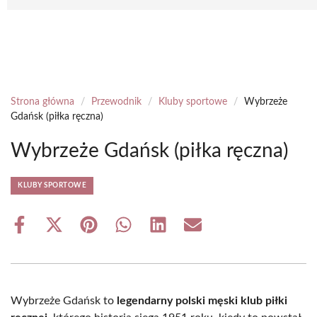
Strona główna
/
Przewodnik
/
Kluby sportowe
/
Wybrzeże
Gdańsk (piłka ręczna)
Wybrzeże Gdańsk (piłka ręczna)
KLUBY SPORTOWE
Share
Share
Share
Share
Share
Share
on
on
on
on
on
on
Facebook
X
Pinterest
WhatsApp
LinkedIn
Email
(Twitter)
Wybrzeże Gdańsk to
legendarny polski męski klub piłki