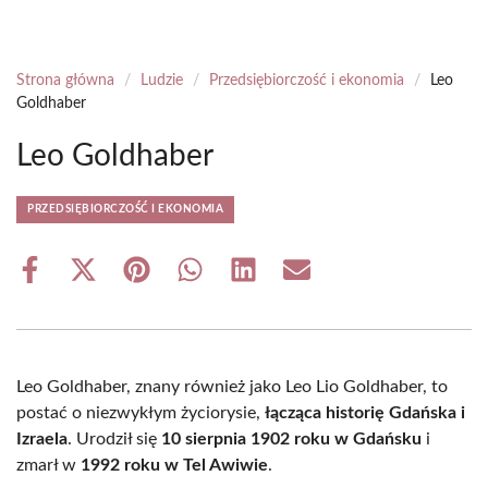
Strona główna
/
Ludzie
/
Przedsiębiorczość i ekonomia
/
Leo
Goldhaber
Leo Goldhaber
PRZEDSIĘBIORCZOŚĆ I EKONOMIA
Share
Share
Share
Share
Share
Share
on
on
on
on
on
on
Facebook
X
Pinterest
WhatsApp
LinkedIn
Email
(Twitter)
Leo Goldhaber, znany również jako Leo Lio Goldhaber, to
postać o niezwykłym życiorysie,
łącząca historię Gdańska i
Izraela
. Urodził się
10 sierpnia 1902 roku w Gdańsku
i
zmarł w
1992 roku w Tel Awiwie
.