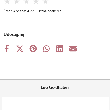
★
★
★
★
★
Średnia ocena:
4.77
Liczba ocen:
17
Udostępnij
Share
Share
Share
Share
Share
Share
on
on
on
on
on
on
Facebook
X
Pinterest
WhatsApp
LinkedIn
Email
(Twitter)
Leo Goldhaber