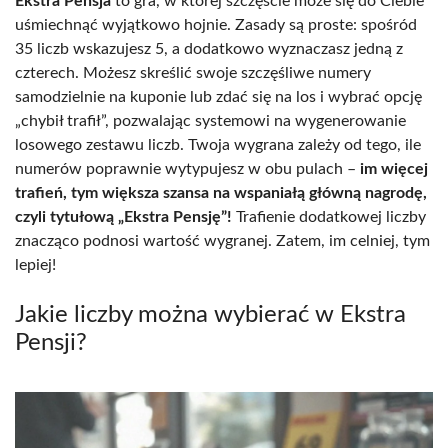
Ekstra Pensja
to gra, w której szczęście może się do Ciebie
uśmiechnąć wyjątkowo hojnie. Zasady są proste: spośród
35 liczb wskazujesz 5, a dodatkowo wyznaczasz jedną z
czterech. Możesz skreślić swoje szczęśliwe numery
samodzielnie na kuponie lub zdać się na los i wybrać opcję
„chybił trafił”, pozwalając systemowi na wygenerowanie
losowego zestawu liczb. Twoja wygrana zależy od tego, ile
numerów poprawnie wytypujesz w obu pulach –
im więcej
trafień, tym większa szansa na wspaniałą główną nagrodę,
czyli tytułową „Ekstra Pensję”!
Trafienie dodatkowej liczby
znacząco podnosi wartość wygranej. Zatem, im celniej, tym
lepiej!
Jakie liczby można wybierać w Ekstra
Pensji?