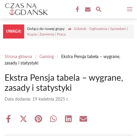
Przejdź
M
do
treści
Dołącz do nowej grupy
Gdańsk - Ogłoszenia | Sprzedam |
UWAGA!
Kupię | Zamienię | Praca
Strona główna
/
Gaming
/
Ekstra Pensja tabela – wygrane,
zasady i statystyki
Ekstra Pensja tabela – wygrane,
zasady i statystyki
Data dodania:
19 kwietnia 2025 r.
Share
Share
Share
Share
Share
Share
on
on
on
on
on
on
Facebook
X
Pinterest
WhatsApp
LinkedIn
Email
(Twitter)