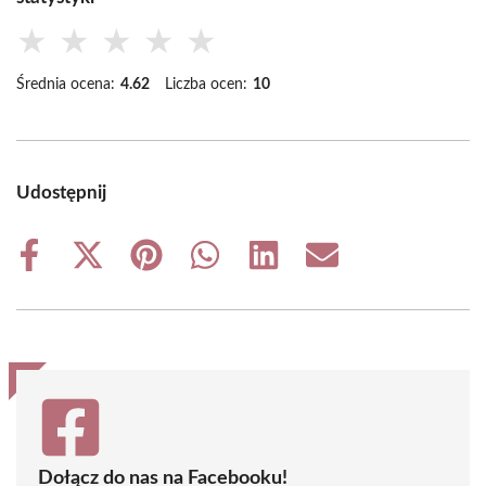
★
★
★
★
★
Średnia ocena:
4.62
Liczba ocen:
10
Udostępnij
Share
Share
Share
Share
Share
Share
on
on
on
on
on
on
Facebook
X
Pinterest
WhatsApp
LinkedIn
Email
(Twitter)
Dołącz do nas na Facebooku!