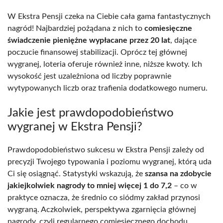
W Ekstra Pensji czeka na Ciebie cała gama fantastycznych
nagród! Najbardziej pożądana z nich to
comiesięczne
świadczenie pieniężne wypłacane przez 20 lat
, dające
poczucie finansowej stabilizacji. Oprócz tej głównej
wygranej, loteria oferuje również inne, niższe kwoty. Ich
wysokość jest uzależniona od liczby poprawnie
wytypowanych liczb oraz trafienia dodatkowego numeru.
Jakie jest prawdopodobieństwo
wygranej w Ekstra Pensji?
Prawdopodobieństwo sukcesu w Ekstra Pensji zależy od
precyzji Twojego typowania i poziomu wygranej, którą uda
Ci się osiągnąć. Statystyki wskazują, że
szansa na zdobycie
jakiejkolwiek nagrody to mniej więcej 1 do 7,2
– co w
praktyce oznacza, że średnio co siódmy zakład przynosi
wygraną. Aczkolwiek, perspektywa zgarnięcia głównej
nagrody, czyli regularnego comiesięcznego dochodu