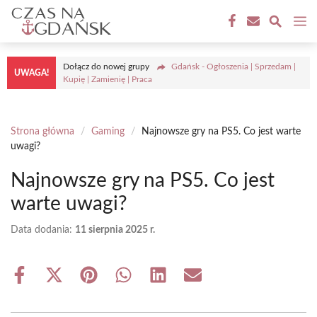
Przejdź
M
do
treści
Dołącz do nowej grupy
Gdańsk - Ogłoszenia | Sprzedam |
UWAGA!
Kupię | Zamienię | Praca
Strona główna
/
Gaming
/
Najnowsze gry na PS5. Co jest warte
uwagi?
Najnowsze gry na PS5. Co jest
warte uwagi?
Data dodania:
11 sierpnia 2025 r.
Share
Share
Share
Share
Share
Share
on
on
on
on
on
on
Facebook
X
Pinterest
WhatsApp
LinkedIn
Email
(Twitter)