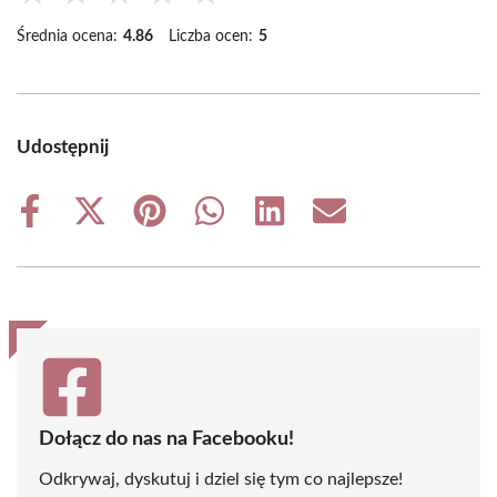
Średnia ocena:
4.86
Liczba ocen:
5
Udostępnij
Share
Share
Share
Share
Share
Share
on
on
on
on
on
on
Facebook
X
Pinterest
WhatsApp
LinkedIn
Email
(Twitter)
Dołącz do nas na Facebooku!
Odkrywaj, dyskutuj i dziel się tym co najlepsze!