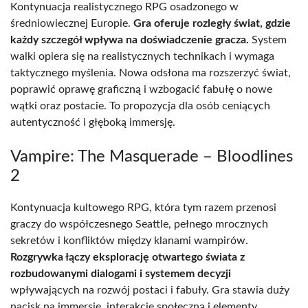
Kontynuacja realistycznego RPG osadzonego w
średniowiecznej Europie.
Gra oferuje rozległy świat, gdzie
każdy szczegół wpływa na doświadczenie gracza.
System
walki opiera się na realistycznych technikach i wymaga
taktycznego myślenia. Nowa odsłona ma rozszerzyć świat,
poprawić oprawę graficzną i wzbogacić fabułę o nowe
wątki oraz postacie. To propozycja dla osób ceniących
autentyczność i głęboką immersję.
Vampire: The Masquerade – Bloodlines
2
Kontynuacja kultowego RPG, która tym razem przenosi
graczy do współczesnego Seattle, pełnego mrocznych
sekretów i konfliktów między klanami wampirów.
Rozgrywka łączy eksplorację otwartego świata z
rozbudowanymi dialogami i systemem decyzji
wpływających na rozwój postaci i fabuły. Gra stawia duży
nacisk na immersję, interakcję społeczną i elementy